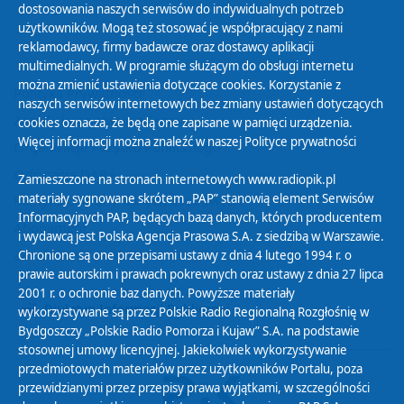
dostosowania naszych serwisów do indywidualnych potrzeb
użytkowników. Mogą też stosować je współpracujący z nami
reklamodawcy, firmy badawcze oraz dostawcy aplikacji
multimedialnych. W programie służącym do obsługi internetu
można zmienić ustawienia dotyczące cookies. Korzystanie z
Polityka Prywatności
naszych serwisów internetowych bez zmiany ustawień dotyczących
Zasady korzystania z Serwisu
cookies oznacza, że będą one zapisane w pamięci urządzenia.
Więcej informacji można znaleźć w naszej
Polityce prywatności
Organizacje Pożytku Publicznego
Cyfryzacja DAB+
Zamieszczone na stronach internetowych www.radiopik.pl
materiały sygnowane skrótem „PAP” stanowią element Serwisów
Polityka ochrony danych osobowych
Informacyjnych PAP, będących bazą danych, których producentem
Abonament
i wydawcą jest Polska Agencja Prasowa S.A. z siedzibą w Warszawie.
Zamówienia publiczne
Chronione są one przepisami ustawy z dnia 4 lutego 1994 r. o
prawie autorskim i prawach pokrewnych oraz ustawy z dnia 27 lipca
2001 r. o ochronie baz danych. Powyższe materiały
Biuletyn Informacji Publicznej
wykorzystywane są przez Polskie Radio Regionalną Rozgłośnię w
Bydgoszczy „Polskie Radio Pomorza i Kujaw” S.A. na podstawie
stosownej umowy licencyjnej. Jakiekolwiek wykorzystywanie
przedmiotowych materiałów przez użytkowników Portalu, poza
przewidzianymi przez przepisy prawa wyjątkami, w szczególności