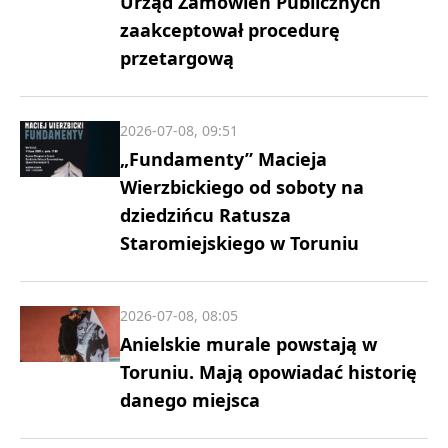
Urząd Zamówień Publicznych
zaakceptował procedurę
przetargową
2026-07-08, 09:51
„Fundamenty” Macieja
Wierzbickiego od soboty na
dziedzińcu Ratusza
Staromiejskiego w Toruniu
2026-07-08, 08:05
Anielskie murale powstają w
Toruniu. Mają opowiadać historię
danego miejsca