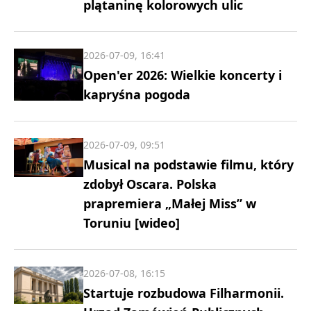
plątaninę kolorowych ulic
2026-07-09, 16:41
Open'er 2026: Wielkie koncerty i
kapryśna pogoda
2026-07-09, 09:51
Musical na podstawie filmu, który
zdobył Oscara. Polska
prapremiera „Małej Miss” w
Toruniu [wideo]
2026-07-08, 16:15
Startuje rozbudowa Filharmonii.