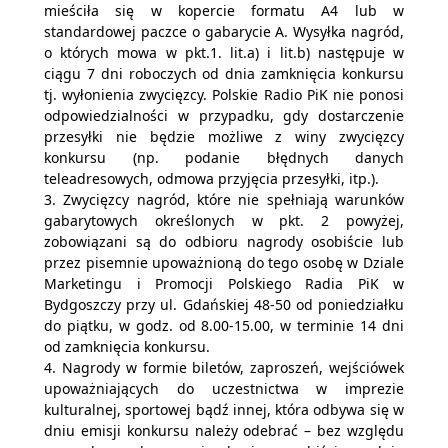
mieściła się w kopercie formatu A4 lub w
standardowej paczce o gabarycie A. Wysyłka nagród,
o których mowa w pkt.1. lit.a) i lit.b) następuje w
ciągu 7 dni roboczych od dnia zamknięcia konkursu
tj. wyłonienia zwycięzcy. Polskie Radio PiK nie ponosi
odpowiedzialności w przypadku, gdy dostarczenie
przesyłki nie będzie możliwe z winy zwycięzcy
konkursu (np. podanie błędnych danych
teleadresowych, odmowa przyjęcia przesyłki, itp.).
3. Zwycięzcy nagród, które nie spełniają warunków
gabarytowych określonych w pkt. 2 powyżej,
zobowiązani są do odbioru nagrody osobiście lub
przez pisemnie upoważnioną do tego osobę w Dziale
Marketingu i Promocji Polskiego Radia PiK w
Bydgoszczy przy ul. Gdańskiej 48-50 od poniedziałku
do piątku, w godz. od 8.00-15.00, w terminie 14 dni
od zamknięcia konkursu.
4. Nagrody w formie biletów, zaproszeń, wejściówek
upoważniających do uczestnictwa w imprezie
kulturalnej, sportowej bądź innej, która odbywa się w
dniu emisji konkursu należy odebrać – bez względu