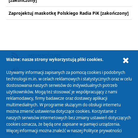
[zakończony]
Zaprojektuj maskotkę Polskiego Radia PiK [zakończony]
AKTUALNOŚCI RSS
Ważne: nasze strony wykorzystują pliki cookies.
PODCAST AUDIO
Używamy informacji zapisanych za pomocą cookies i podobnych
technologii m.in. w celach reklamowych i statystycznych oraz w celu
dostosowania naszych serwisów do indywidualnych potrzeb
użytkowników. Mogą też stosować je współpracujący z nami
reklamodawcy, firmy badawcze oraz dostawcy aplikacji
multimedialnych. W programie służącym do obsługi internetu
można zmienić ustawienia dotyczące cookies. Korzystanie z
Polityka Prywatności
naszych serwisów internetowych bez zmiany ustawień dotyczących
Zasady korzystania z Serwisu
cookies oznacza, że będą one zapisane w pamięci urządzenia.
Więcej informacji można znaleźć w naszej
Polityce prywatności
Organizacje Pożytku Publicznego