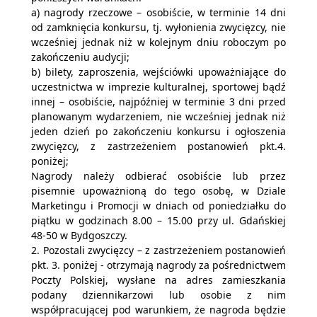
a) nagrody rzeczowe – osobiście, w terminie 14 dni
od zamknięcia konkursu, tj. wyłonienia zwycięzcy, nie
wcześniej jednak niż w kolejnym dniu roboczym po
zakończeniu audycji;
b) bilety, zaproszenia, wejściówki upoważniające do
uczestnictwa w imprezie kulturalnej, sportowej bądź
innej – osobiście, najpóźniej w terminie 3 dni przed
planowanym wydarzeniem, nie wcześniej jednak niż
jeden dzień po zakończeniu konkursu i ogłoszenia
zwycięzcy, z zastrzeżeniem postanowień pkt.4.
poniżej;
Nagrody należy odbierać osobiście lub przez
pisemnie upoważnioną do tego osobę, w Dziale
Marketingu i Promocji w dniach od poniedziałku do
piątku w godzinach 8.00 – 15.00 przy ul. Gdańskiej
48-50 w Bydgoszczy.
2. Pozostali zwycięzcy – z zastrzeżeniem postanowień
pkt. 3. poniżej - otrzymają nagrody za pośrednictwem
Poczty Polskiej, wysłane na adres zamieszkania
podany dziennikarzowi lub osobie z nim
współpracującej pod warunkiem, że nagroda będzie