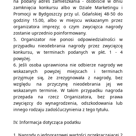
na podany adres zamieszkania - osobiście w dniu
zamknięcia konkursu albo w Dziale Marketingu i
Promocji w Bydgoszczy przy ul. Gdańskiej 48-50 do
godziny 15.00, albo w miejscu wskazanym przez
organizatora imprezy; o czym zwycięzca nagrody
zostanie uprzednio poinformowany.
5. Organizator nie ponosi odpowiedzialności w
przypadku nieodebrania nagrody przez zwycięzcę
konkursu, w terminach podanych w pkt. 1 - 4
powyżej.
6. Jeśli osoba uprawniona nie odbierze nagrody we
wskazanych powyżej miejscach i terminach
przyjmuje się, że zrezygnowała z nagrody, bez
względu na przyczynę nieodebrania jej we
wskazanym terminie. W takim przypadku nagroda
przepada na rzecz Organizatora, bez prawa
zwycięzcy do wynagrodzenia, odszkodowania lub
innego rodzaju zadośćuczynienia z tego tytułu.
IV. Informacja dotycząca podatku
1. Nagrody o jednorazowej wartości przekraczającej 2