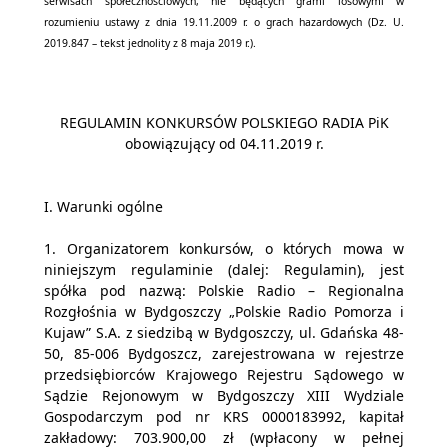
serwisach społecznościowych, nie będących grami losowymi w
rozumieniu ustawy z dnia 19.11.2009 r. o grach hazardowych (Dz. U.
2019.847 – tekst jednolity z 8 maja 2019 r.).
REGULAMIN KONKURSÓW POLSKIEGO RADIA PiK
obowiązujący od 04.11.2019 r.
I. Warunki ogólne
1. Organizatorem konkursów, o których mowa w
niniejszym regulaminie (dalej: Regulamin), jest
spółka pod nazwą: Polskie Radio – Regionalna
Rozgłośnia w Bydgoszczy „Polskie Radio Pomorza i
Kujaw” S.A. z siedzibą w Bydgoszczy, ul. Gdańska 48-
50, 85-006 Bydgoszcz, zarejestrowana w rejestrze
przedsiębiorców Krajowego Rejestru Sądowego w
Sądzie Rejonowym w Bydgoszczy XIII Wydziale
Gospodarczym pod nr KRS 0000183992, kapitał
zakładowy: 703.900,00 zł (wpłacony w pełnej