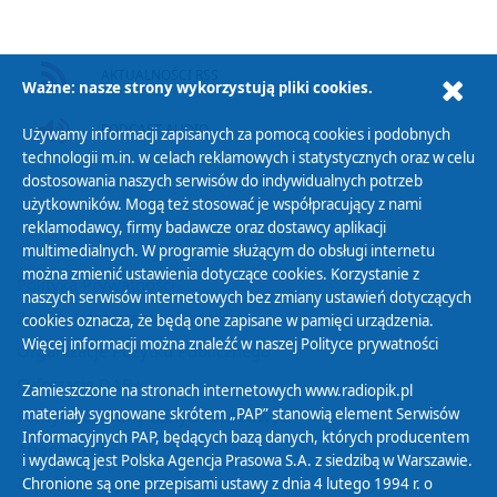
AKTUALNOŚCI RSS
Ważne: nasze strony wykorzystują pliki cookies.
PODCAST AUDIO
Używamy informacji zapisanych za pomocą cookies i podobnych
technologii m.in. w celach reklamowych i statystycznych oraz w celu
dostosowania naszych serwisów do indywidualnych potrzeb
użytkowników. Mogą też stosować je współpracujący z nami
reklamodawcy, firmy badawcze oraz dostawcy aplikacji
multimedialnych. W programie służącym do obsługi internetu
można zmienić ustawienia dotyczące cookies. Korzystanie z
Polityka Prywatności
naszych serwisów internetowych bez zmiany ustawień dotyczących
Zasady korzystania z Serwisu
cookies oznacza, że będą one zapisane w pamięci urządzenia.
Więcej informacji można znaleźć w naszej
Polityce prywatności
Organizacje Pożytku Publicznego
Cyfryzacja DAB+
Zamieszczone na stronach internetowych www.radiopik.pl
materiały sygnowane skrótem „PAP” stanowią element Serwisów
Polityka ochrony danych osobowych
Informacyjnych PAP, będących bazą danych, których producentem
Abonament
i wydawcą jest Polska Agencja Prasowa S.A. z siedzibą w Warszawie.
Zamówienia publiczne
Chronione są one przepisami ustawy z dnia 4 lutego 1994 r. o