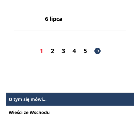
6 lipca
1
2
3
4
5
O tym się mówi...
Wieści ze Wschodu