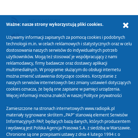
AKTUALNOŚCI RSS
Ważne: nasze strony wykorzystują pliki cookies.
PODCAST AUDIO
Używamy informacji zapisanych za pomocą cookies i podobnych
technologii m.in. w celach reklamowych i statystycznych oraz w celu
dostosowania naszych serwisów do indywidualnych potrzeb
użytkowników. Mogą też stosować je współpracujący z nami
reklamodawcy, firmy badawcze oraz dostawcy aplikacji
multimedialnych. W programie służącym do obsługi internetu
można zmienić ustawienia dotyczące cookies. Korzystanie z
Polityka Prywatności
naszych serwisów internetowych bez zmiany ustawień dotyczących
Zasady korzystania z Serwisu
cookies oznacza, że będą one zapisane w pamięci urządzenia.
Więcej informacji można znaleźć w naszej
Polityce prywatności
Organizacje Pożytku Publicznego
Cyfryzacja DAB+
Zamieszczone na stronach internetowych www.radiopik.pl
materiały sygnowane skrótem „PAP” stanowią element Serwisów
Polityka ochrony danych osobowych
Informacyjnych PAP, będących bazą danych, których producentem
Abonament
i wydawcą jest Polska Agencja Prasowa S.A. z siedzibą w Warszawie.
Zamówienia publiczne
Chronione są one przepisami ustawy z dnia 4 lutego 1994 r. o