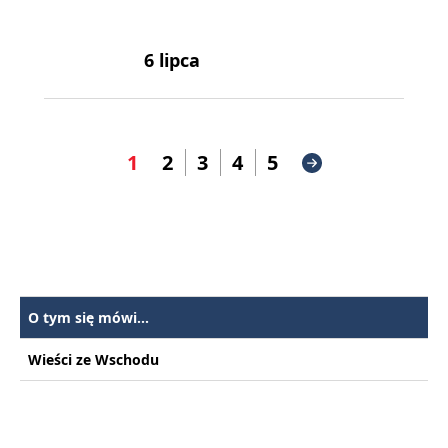
6 lipca
1
2
3
4
5
O tym się mówi...
Wieści ze Wschodu