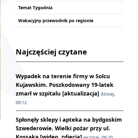
Temat Tygodnia
Wakacyjny przewodnik po regionie
Najczęściej czytane
Wypadek na terenie firmy w Solcu
Kujawskim. Poszkodowany 19-latek
zmarł w szpitalu [aktualizacja]
dzisiaj,
09:12
Spłonęły sklepy i apteka na bydgoskim
Firma Trakcja zbuduje dwa mosty przez Brdę w Bydgoszczy, łączące ul
Szwederowie. Wielki pożar przy ul.
Kossaka [wideo, zdjęcia]
wczoraj, 06:20