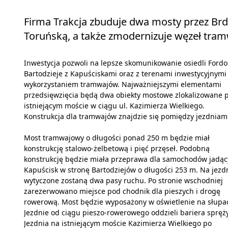
Firma Trakcja zbuduje dwa mosty przez Brdę
Toruńską, a także zmodernizuje węzeł tramw
Inwestycja pozwoli na lepsze skomunikowanie osiedli Fordo
Bartodzieje z Kapuściskami oraz z terenami inwestycyjnymi
wykorzystaniem tramwajów. Najważniejszymi elementami
przedsięwzięcia będą dwa obiekty mostowe zlokalizowane 
istniejącym moście w ciągu ul. Kazimierza Wielkiego.
Konstrukcja dla tramwajów znajdzie się pomiędzy jezdniami
Most tramwajowy o długości ponad 250 m będzie miał
konstrukcję stalowo-żelbetową i pięć przęseł. Podobną
konstrukcję będzie miała przeprawa dla samochodów jadąc
Kapuścisk w stronę Bartodziejów o długości 253 m. Na jezd
wytyczone zostaną dwa pasy ruchu. Po stronie wschodniej
zarezerwowano miejsce pod chodnik dla pieszych i drogę
rowerową. Most będzie wyposażony w oświetlenie na słupa
Jezdnie od ciągu pieszo-rowerowego oddzieli bariera spręży
Jezdnia na istniejącym moście Kazimierza Wielkiego po