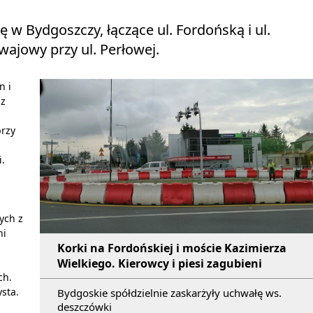
 w Bydgoszczy, łączące ul. Fordońską i ul.
ajowy przy ul. Perłowej.
n i
 z
przy
.
ych z
ni
Korki na Fordońskiej i moście Kazimierza
Wielkiego. Kierowcy i piesi zagubieni
ch.
sta.
Bydgoskie spółdzielnie zaskarżyły uchwałę ws.
deszczówki