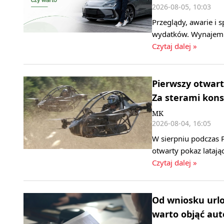
2026-08-05, 10:03
Przeglądy, awarie i
wydatków. Wynajem d
Czytaj dalej »
Pierwszy otwart
Za sterami kons
MK
2026-08-04, 16:05
W sierpniu podczas P
otwarty pokaz latają
Czytaj dalej »
Od wniosku url
warto objąć au