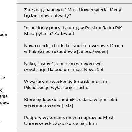
Zaczynają naprawiać Most Uniwersytecki! Kiedy
będzie znowu otwarty?
Inspektorzy pracy dyżurują w Polskim Radiu PiK.
Masz pytania? Zadzwoń!
woda
Nowa rondo, chodniki i ścieżki rowerowe. Droga
w Pakości po rozbudowie [zdjęcia/wideo]
Nakręciliśmy 1,5 mln km w rowerowej
rywalizacji. Na podium miast Nowa Sól
ące
W wakacyjne weekendy toruński most im.
Piłsudskiego wyłączony z ruchu
ej
anie
Które bydgoskie chodniki zostaną w tym roku
egów.
wyremontowane? [lista]
Podpory wykonane, można naprawiać Most
.
Uniwersytecki. Zgłosiło się pięć firm