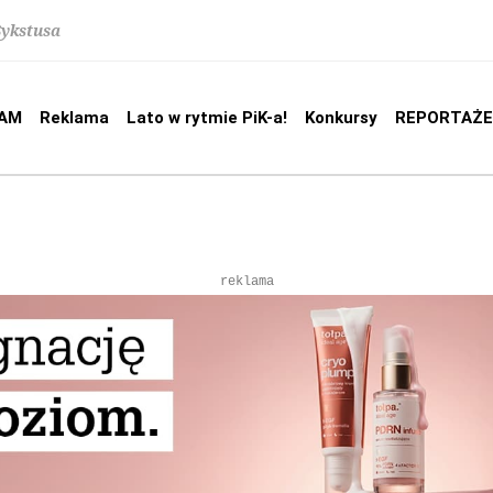
Sykstusa
AM
Reklama
Lato w rytmie PiK-a!
Konkursy
REPORTAŻE
reklama