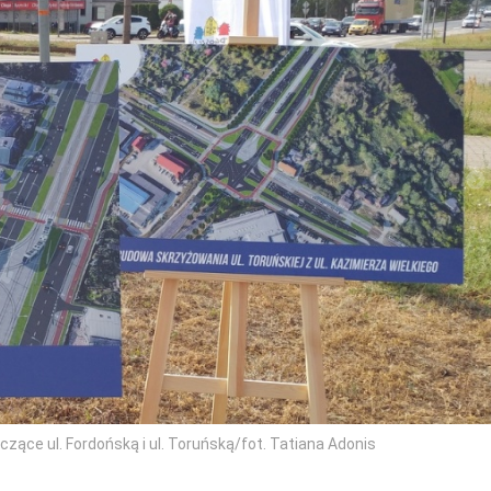
zące ul. Fordońską i ul. Toruńską/fot. Tatiana Adonis