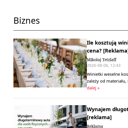
Biznes
Ile kosztują win
cena? [Reklama
Mikołaj Tetzlaff
2026-08-06, 12:43
Winietki weselne kos
zależy od materiału,
dalej »
Wynajem długote
[reklama]
Reklama