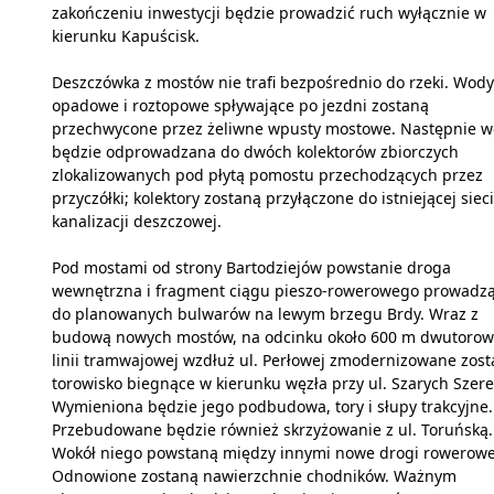
zakończeniu inwestycji będzie prowadzić ruch wyłącznie w
kierunku Kapuścisk.
Deszczówka z mostów nie trafi bezpośrednio do rzeki. Wody
opadowe i roztopowe spływające po jezdni zostaną
przechwycone przez żeliwne wpusty mostowe. Następnie 
będzie odprowadzana do dwóch kolektorów zbiorczych
zlokalizowanych pod płytą pomostu przechodzących przez
przyczółki; kolektory zostaną przyłączone do istniejącej sieci
kanalizacji deszczowej.
Pod mostami od strony Bartodziejów powstanie droga
wewnętrzna i fragment ciągu pieszo-rowerowego prowadz
do planowanych bulwarów na lewym brzegu Brdy. Wraz z
budową nowych mostów, na odcinku około 600 m dwutorow
linii tramwajowej wzdłuż ul. Perłowej zmodernizowane zost
torowisko biegnące w kierunku węzła przy ul. Szarych Szer
Wymieniona będzie jego podbudowa, tory i słupy trakcyjne.
Przebudowane będzie również skrzyżowanie z ul. Toruńską.
Wokół niego powstaną między innymi nowe drogi rowerowe
Odnowione zostaną nawierzchnie chodników. Ważnym