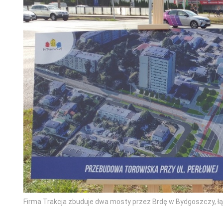
Firma Trakcja zbuduje dwa mosty przez Brdę w Bydgoszczy, łąc