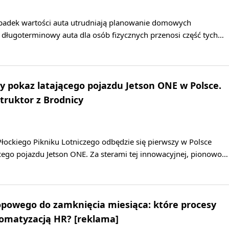
 spadek wartości auta utrudniają planowanie domowych
ługoterminowy auta dla osób fizycznych przenosi część tych…
y pokaz latającego pojazdu Jetson ONE w Polsce.
truktor z Brodnicy
łockiego Pikniku Lotniczego odbędzie się pierwszy w Polsce
cego pojazdu Jetson ONE. Za sterami tej innowacyjnej, pionowo…
opowego do zamknięcia miesiąca: które procesy
tomatyzacją HR? [reklama]