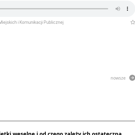
ejskich i Komunikacji Publicznej
nowsze
ietki weselne i od czego zależy ich ostateczna