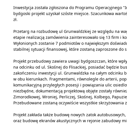
Inwestycja została zgłoszona do Programu Operacyjnego "In
bydgoski projekt uzyskał szóste miejsce. Szacunkowa wartoś
zł.
Przetarg na rozbudowę ul Grunwaldzkiej ze względu na wa
etapie realizacją zamówienia zainteresowało się 13 firm i k
Wyłonionych zostanie 7 podmiotów o największym doświad
stabilnej sytuacji finansowej, które zostaną zaproszone do s
Projekt przebudowy zawiera uwagi bydgoszczan, które wpły
na odcinku od ul. Skośnej do Flisackiej, posiadać będzie bu
zakończeniu inwestycji ul. Grunwaldzka na całym odcinku 
w obu kierunkach. Fragmentami, równolegle do arterii, po
komunikacyjną przyległych posesji i powiązania ulic osied
niezbędne, dokumentacją projektową objęte zostały również
Zimorodkowej, Wroniej, Perliczej, Skośnej, Kolbego, Papuziej, 
Przebudowane zostaną oczywiście wszystkie skrzyżowania z
Projekt zakłada także budowę nowych zatok autobusowych,
oraz budowę ekranów akustycznych w rejonie zabudowy mie