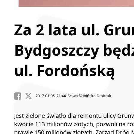
Za 2 lata ul. G
Bydgoszczy będ
ul. Fordońską
2017-01-05, 21:44 Sława Skibińska-Dmitruk
Jest zielone światło dla remontu ulicy Gru
kwocie 113 milionów złotych, pozwoli na ro
prawie 150 milionów złotych. Zarząd Dróg 