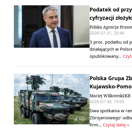
Podatek od przy
cyfryzacji złoży
Polska Agencja Pras
2026-07-31, 20:40
3 proc. podatku od 
działających w Polsce
opublikowany…
Czyt
Polska Grupa Zb
Kujawsko-Pomo
Maciej Wilkowski/KB
2026-07-30, 19:05
Dwa spotkania w ram
Zbrojeniowego' odbę
firm…
Czytaj dalej »