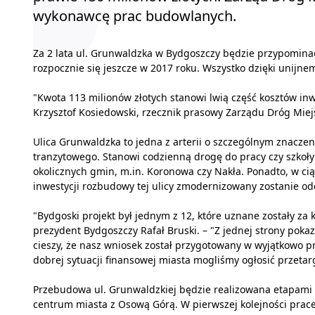
wykonawcę prac budowlanych.
Za 2 lata ul. Grunwaldzka w Bydgoszczy będzie przypominać
rozpocznie się jeszcze w 2017 roku. Wszystko dzięki unijn
"Kwota 113 milionów złotych stanowi lwią część kosztów inwe
Krzysztof Kosiedowski, rzecznik prasowy Zarządu Dróg Miejs
Ulica Grunwaldzka to jedna z arterii o szczególnym znacze
tranzytowego. Stanowi codzienną drogę do pracy czy szkoł
okolicznych gmin, m.in. Koronowa czy Nakła. Ponadto, w ci
inwestycji rozbudowy tej ulicy zmodernizowany zostanie o
"Bydgoski projekt był jednym z 12, które uznane zostały za
prezydent Bydgoszczy Rafał Bruski. – "Z jednej strony poka
cieszy, że nasz wniosek został przygotowany w wyjątkowo pr
dobrej sytuacji finansowej miasta mogliśmy ogłosić przetar
Przebudowa ul. Grunwaldzkiej będzie realizowana etapami
centrum miasta z Osową Górą. W pierwszej kolejności prac