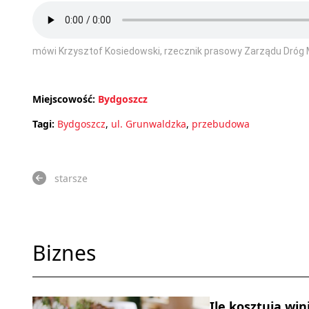
mówi Krzysztof Kosiedowski, rzecznik prasowy Zarządu Dróg Mi
Miejscowość:
Bydgoszcz
Tagi:
Bydgoszcz
,
ul. Grunwaldzka
,
przebudowa
starsze
Biznes
Ile kosztują win