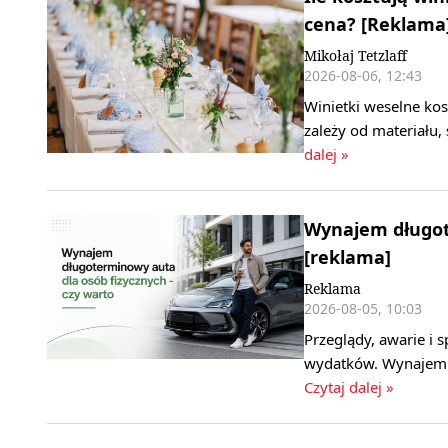
cena? [Reklama
Mikołaj Tetzlaff
2026-08-06, 12:43
Winietki weselne kos
zależy od materiału,
dalej »
Wynajem długote
[reklama]
Reklama
2026-08-05, 10:03
Przeglądy, awarie i
wydatków. Wynajem d
Czytaj dalej »