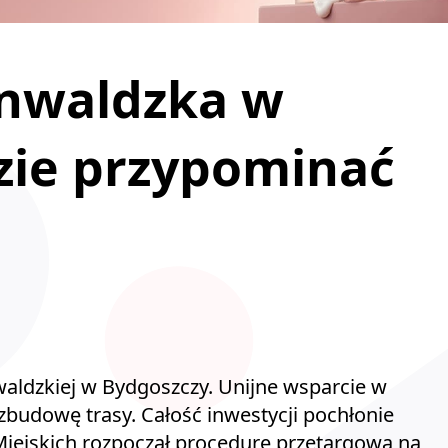
runwaldzka w
zie przypominać
nwaldzkiej w Bydgoszczy. Unijne wsparcie w
zbudowę trasy. Całość inwestycji pochłonie
Miejskich rozpoczął procedurę przetargową na