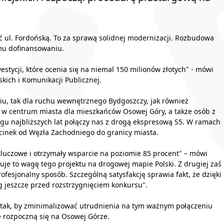
 ul. Fordońską. To za sprawą solidnej modernizacji. Rozbudowa
emu dofinansowaniu.
stycji, które ocenia się na niemal 150 milionów złotych" - mówi
kich i Komunikacji Publicznej.
niu, tak dla ruchu wewnętrznego Bydgoszczy, jak również
y w centrum miasta dla mieszkańców Osowej Góry, a także osób z
ągu najbliższych lat połączy nas z drogą ekspresową S5. W ramach
dcinek od Węzła Zachodniego do granicy miasta.
 kluczowe i otrzymały wsparcie na poziomie 85 procent" – mówi
zuje to wagę tego projektu na drogowej mapie Polski. Z drugiej zaś
ofesjonalny sposób. Szczególną satysfakcję sprawia fakt, że dzięki
g jeszcze przed rozstrzygnięciem konkursu".
 tak, by zminimalizować utrudnienia na tym ważnym połączeniu
e rozpoczną się na Osowej Górze.