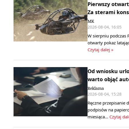
Pierwszy otwart
Za sterami kons
MK
2026-08-04, 16:05
W sierpniu podczas P
otwarty pokaz latają
Czytaj dalej »
Od wniosku url
warto objąć au
Reklama
2026-08-04, 15:28
Ręczne przepisanie 
podpisów na papiero
miesiąca…
Czytaj dal