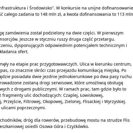
frastruktura i Środowisko". W konkursie na unijne dofinansowani
ć całego zadania to 148 mln zł, a kwota dofinansowania to 113 ml
gę zamówienia został podzielony na dwie części. W pierwszym
onsorcjów. Jeszcze w styczniu ruszy druga część przetargu.
czeniu, dysponujących odpowiednim potencjałem technicznym i
kładania ofert.
nęły na etapie prac przygotowawczych. Ulica w kierunku centrum,
spas, co znacznie skróci czas przejazdu komunikacją miejską. Po
będzie posiadała dwie jezdnie jednokierunkowe po dwa pasy ruchu
prowadzone zostaną drogi serwisowe, które umożliwią obsługę
lowych z drogami publicznymi. W ramach prac, tam gdzie było to
 fragmenty ulic dochodzących: Czaplej, Łowiskowej,
Przejście, Filtrowej, Okopowej, Zielonej, Flisackiej i Wyrzyskiej.
 ulicami poprzecznymi.
 chodników, dróg dla rowerów, przebudowę mostu na strudze Flis
szkaniowej osiedli Osowa Góra i Czyżkówko.