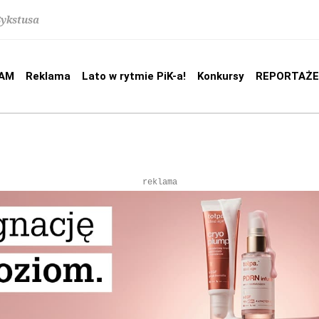
Sykstusa
AM
Reklama
Lato w rytmie PiK-a!
Konkursy
REPORTAŻE
reklama