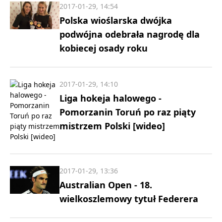
2017-01-29, 14:54
Polska wioślarska dwójka
podwójna odebrała nagrodę dla
kobiecej osady roku
2017-01-29, 14:10
Liga hokeja halowego -
Pomorzanin Toruń po raz piąty
mistrzem Polski [wideo]
2017-01-29, 13:36
Australian Open - 18.
wielkoszlemowy tytuł Federera