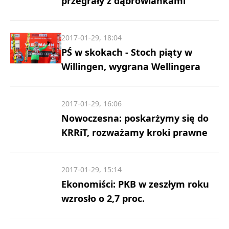
przegrały z dąbrowiankami
2017-01-29, 18:04
PŚ w skokach - Stoch piąty w
Willingen, wygrana Wellingera
2017-01-29, 16:06
Nowoczesna: poskarżymy się do
KRRiT, rozważamy kroki prawne
2017-01-29, 15:14
Ekonomiści: PKB w zeszłym roku
wzrosło o 2,7 proc.