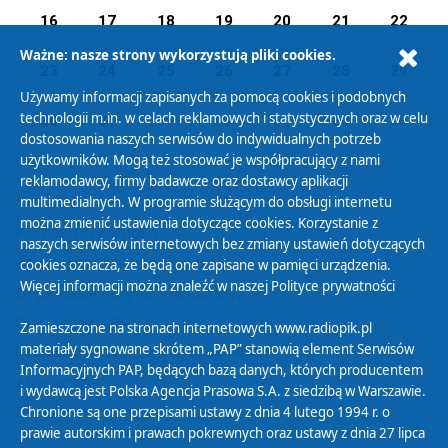
16
17
18
19
20
21
22
Ważne: nasze strony wykorzystują pliki cookies.
23
24
25
26
27
28
29
Używamy informacji zapisanych za pomocą cookies i podobnych
technologii m.in. w celach reklamowych i statystycznych oraz w celu
30
31
01
02
03
04
05
dostosowania naszych serwisów do indywidualnych potrzeb
użytkowników. Mogą też stosować je współpracujący z nami
reklamodawcy, firmy badawcze oraz dostawcy aplikacji
multimedialnych. W programie służącym do obsługi internetu
można zmienić ustawienia dotyczące cookies. Korzystanie z
Polityka Prywatności
naszych serwisów internetowych bez zmiany ustawień dotyczących
Zasady korzystania z Serwisu
cookies oznacza, że będą one zapisane w pamięci urządzenia.
Więcej informacji można znaleźć w naszej
Polityce prywatności
Organizacje Pożytku Publicznego
Cyfryzacja DAB+
Zamieszczone na stronach internetowych www.radiopik.pl
materiały sygnowane skrótem „PAP” stanowią element Serwisów
Polityka ochrony danych osobowych
Informacyjnych PAP, będących bazą danych, których producentem
Abonament
i wydawcą jest Polska Agencja Prasowa S.A. z siedzibą w Warszawie.
Zamówienia publiczne
Chronione są one przepisami ustawy z dnia 4 lutego 1994 r. o
prawie autorskim i prawach pokrewnych oraz ustawy z dnia 27 lipca