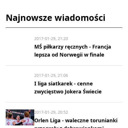
Najnowsze wiadomości
2017-01-29, 21:20
MŚ piłkarzy ręcznych - Francja
lepsza od Norwegii w finale
2017-01-29, 21:06
I liga siatkarek - cenne
zwycięstwo Jokera Świecie
2017-01-29, 20:52
Orlen Liga - waleczne torunianki