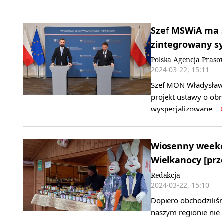
Szef MSWiA ma s
zintegrowany s
Polska Agencja Pras
2024-03-22, 15:11
Szef MON Władysław 
projekt ustawy o obr
wyspecjalizowane…
Wiosenny weeke
Wielkanocy [pr
Redakcja
2024-03-22, 15:10
Dopiero obchodziliś
naszym regionie nie