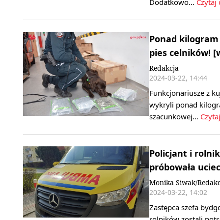
Dodatkowo…
Czytaj 
Ponad kilogram 
pies celników! [
Redakcja
2024-03-22, 14:44
Funkcjonariusze z k
wykryli ponad kilogr
szacunkowej…
Czytaj
Policjant i rolni
próbowała ucie
Monika Siwak/Redakc
2024-03-22, 14:02
Zastępca szefa bydgos
rolników zostali pot