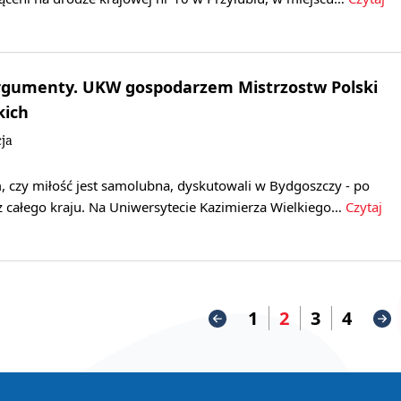
rgumenty. UKW gospodarzem Mistrzostw Polski
kich
ja
, czy miłość jest samolubna, dyskutowali w Bydgoszczy - po
ci z całego kraju. Na Uniwersytecie Kazimierza Wielkiego…
Czytaj
1
2
3
4