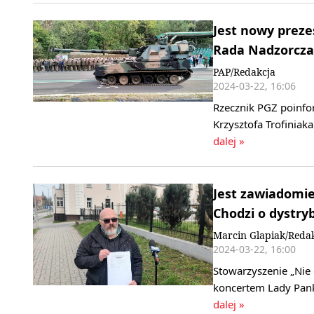
Jest nowy preze
Rada Nadzorcza 
PAP/Redakcja
2024-03-22, 16:06
Rzecznik PGZ poinfo
Krzysztofa Trofinia
dalej »
Jest zawiadomie
Chodzi o dystry
Marcin Glapiak/Reda
2024-03-22, 16:00
Stowarzyszenie „Nie 
koncertem Lady Pan
dalej »