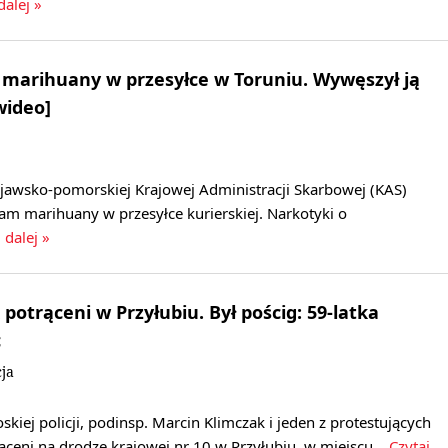
dalej »
marihuany w przesyłce w Toruniu. Wywęszył ją
wideo]
ujawsko-pomorskiej Krajowej Administracji Skarbowej (KAS)
am marihuany w przesyłce kurierskiej. Narkotyki o
 dalej »
k potrąceni w Przyłubiu. Był pościg: 59-latka
c
ja
kiej policji, podinsp. Marcin Klimczak i jeden z protestujących
rąceni na drodze krajowej nr 10 w Przyłubiu, w miejscu…
Czytaj