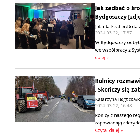
Jak zadbać o śr
Bydgoszczy [zdję
Jolanta Fischer/Redak
2024-03-22, 17:37
W Bydgoszczy odbyła
we współpracy z Sys
dalej »
Rolnicy rozmawi
„Skończy się zab
Katarzyna Bogucka/R
2024-03-22, 16:48
Ronicy z naszego reg
zapowiadają zdecydo
Czytaj dalej »