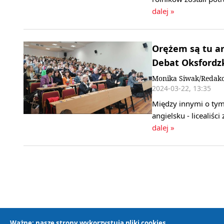
dalej »
Orężem są tu a
Debat Oksfordz
Monika Siwak/Redakc
2024-03-22, 13:35
Między innymi o tym
angielsku - licealiś
dalej »
Ważne: nasze strony wykorzystują pliki cookies.