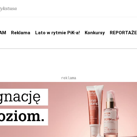
Sykstusa
AM
Reklama
Lato w rytmie PiK-a!
Konkursy
REPORTAŻE
reklama