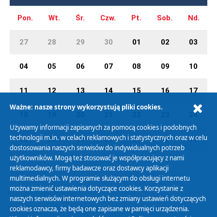
Pon.
Wt.
Śr.
Czw.
Pt.
Sob.
Nd.
27
28
29
30
01
02
03
04
05
06
07
08
09
10
11
12
13
14
15
16
17
Ważne: nasze strony wykorzystują pliki cookies.
18
19
20
21
22
23
24
Używamy informacji zapisanych za pomocą cookies i podobnych
technologii m.in. w celach reklamowych i statystycznych oraz w celu
25
26
27
28
29
30
31
dostosowania naszych serwisów do indywidualnych potrzeb
użytkowników. Mogą też stosować je współpracujący z nami
reklamodawcy, firmy badawcze oraz dostawcy aplikacji
multimedialnych. W programie służącym do obsługi internetu
można zmienić ustawienia dotyczące cookies. Korzystanie z
Polityka Prywatności
naszych serwisów internetowych bez zmiany ustawień dotyczących
Zasady korzystania z Serwisu
cookies oznacza, że będą one zapisane w pamięci urządzenia.