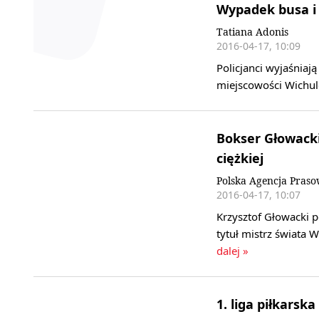
Wypadek busa i
Tatiana Adonis
2016-04-17, 10:09
Policjanci wyjaśnia
miejscowości Wichul
Bokser Głowacki
ciężkiej
Polska Agencja Pras
2016-04-17, 10:07
Krzysztof Głowacki 
tytuł mistrz świata
dalej »
1. liga piłkarsk