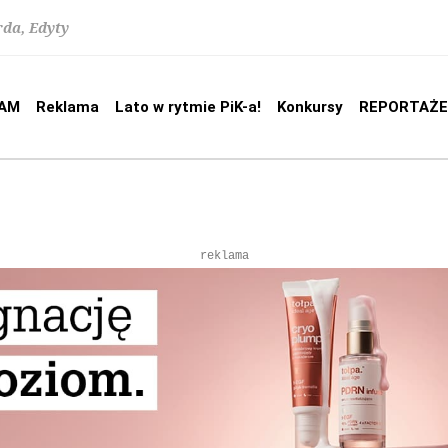
rda, Edyty
AM
Reklama
Lato w rytmie PiK-a!
Konkursy
REPORTAŻE
reklama