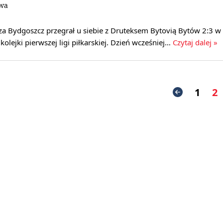
owa
sza Bydgoszcz przegrał u siebie z Druteksem Bytovią Bytów 2:3 w
olejki pierwszej ligi piłkarskiej. Dzień wcześniej…
Czytaj dalej »
1
2