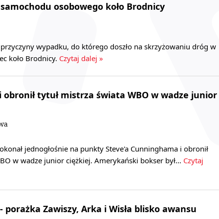
 samochodu osobowego koło Brodnicy
ją przyczyny wypadku, do którego doszło na skrzyżowaniu dróg w
ec koło Brodnicy.
Czytaj dalej »
 obronił tytuł mistrza świata WBO w wadze junior
owa
pokonał jednogłośnie na punkty Steve'a Cunninghama i obronił
 WBO w wadze junior ciężkiej. Amerykański bokser był…
Czytaj
a - porażka Zawiszy, Arka i Wisła blisko awansu