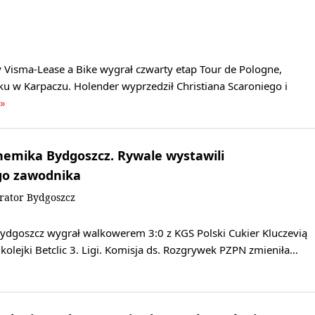
 Visma-Lease a Bike wygrał czwarty etap Tour de Pologne,
u w Karpaczu. Holender wyprzedził Christiana Scaroniego i
 »
hemika Bydgoszcz. Rywale wystawili
go zawodnika
rator Bydgoszcz
dgoszcz wygrał walkowerem 3:0 z KGS Polski Cukier Kluczevią
kolejki Betclic 3. Ligi. Komisja ds. Rozgrywek PZPN zmieniła…