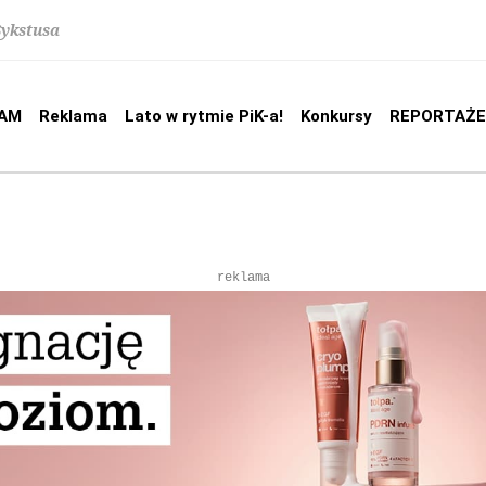
Sykstusa
AM
Reklama
Lato w rytmie PiK-a!
Konkursy
REPORTAŻE
reklama