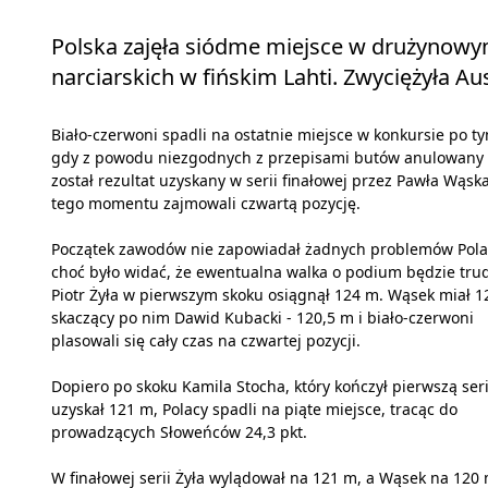
Polska zajęła siódme miejsce w drużynow
narciarskich w fińskim Lahti. Zwyciężyła Au
Biało-czerwoni spadli na ostatnie miejsce w konkursie po t
gdy z powodu niezgodnych z przepisami butów anulowany
został rezultat uzyskany w serii finałowej przez Pawła Wąsk
tego momentu zajmowali czwartą pozycję.
Początek zawodów nie zapowiadał żadnych problemów Pola
choć było widać, że ewentualna walka o podium będzie tru
Piotr Żyła w pierwszym skoku osiągnął 124 m. Wąsek miał 1
skaczący po nim Dawid Kubacki - 120,5 m i biało-czerwoni
plasowali się cały czas na czwartej pozycji.
Dopiero po skoku Kamila Stocha, który kończył pierwszą seri
uzyskał 121 m, Polacy spadli na piąte miejsce, tracąc do
prowadzących Słoweńców 24,3 pkt.
W finałowej serii Żyła wylądował na 121 m, a Wąsek na 120 