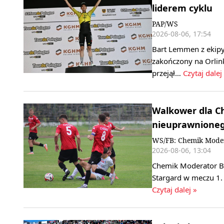
liderem cyklu
PAP/WS
2026-08-06, 17:54
Bart Lemmen z ekipy
zakończony na Orlink
przejął…
Czytaj dalej
Walkower dla C
nieuprawnione
WS/FB: Chemik Mode
2026-08-06, 13:04
Chemik Moderator By
Stargard w meczu 1. 
Czytaj dalej »