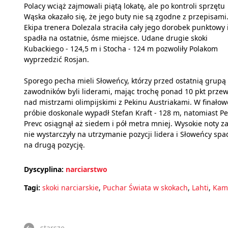
Polacy wciąż zajmowali piątą lokatę, ale po kontroli sprzętu
Wąska okazało się, że jego buty nie są zgodne z przepisami
Ekipa trenera Dolezala straciła cały jego dorobek punktowy 
spadła na ostatnie, ósme miejsce. Udane drugie skoki
Kubackiego - 124,5 m i Stocha - 124 m pozwoliły Polakom
wyprzedzić Rosjan.
Sporego pecha mieli Słoweńcy, którzy przed ostatnią grupą
zawodników byli liderami, mając trochę ponad 10 pkt prze
nad mistrzami olimpijskimi z Pekinu Austriakami. W finałow
próbie doskonale wypadł Stefan Kraft - 128 m, natomiast Pe
Prevc osiągnął aż siedem i pół metra mniej. Wysokie noty za
nie wystarczyły na utrzymanie pozycji lidera i Słoweńcy spad
na drugą pozycję.
Dyscyplina:
narciarstwo
Tagi:
skoki narciarskie
,
Puchar Świata w skokach
,
Lahti
,
Kami
starsze