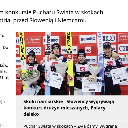
ym konkursie Pucharu Świata w skokach
stria, przed Słowenią i Niemcami.
ym,
a. Do
ków,
dna.
21 m,
Skoki narciarskie - Słoweńcy wygrywają
ę i
konkurs drużyn mieszanych, Polacy
daleko
m.
Puchar Świata w skokach – Żyła ósmy, wygrana