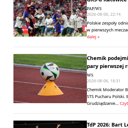
PAP/WS
2026-08-06, 22:14
Polskie zespoły odni
w pierwszych meczac
dalej »
Chemik podejmie
pary pierwszej 
WS
2026-08-06, 18:31
Chemik Moderator By
STS Pucharu Polski. 
Grudziądzanie…
Czyt
TdP 2026: Bart 