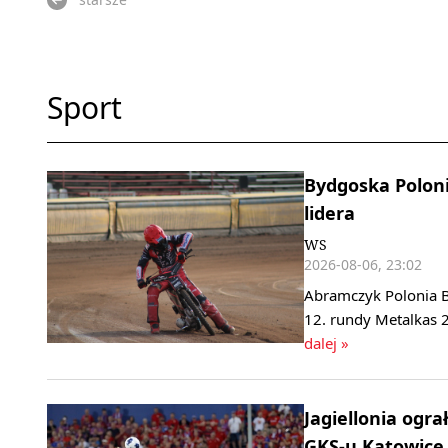
Sport
Bydgoska Polonia
lidera
WS
2026-08-06, 23:02
Abramczyk Polonia B
12. rundy Metalkas 2
dalej »
Jagiellonia ogra
GKS-u Katowice