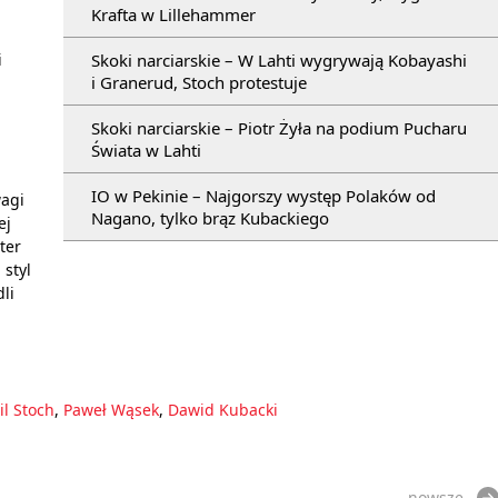
Krafta w Lillehammer
.
Skoki narciarskie – W Lahti wygrywają Kobayashi
i
i Granerud, Stoch protestuje
Skoki narciarskie – Piotr Żyła na podium Pucharu
Świata w Lahti
IO w Pekinie – Najgorszy występ Polaków od
wagi
Nagano, tylko brąz Kubackiego
ej
ter
 styl
li
l Stoch
,
Paweł Wąsek
,
Dawid Kubacki
nowsze