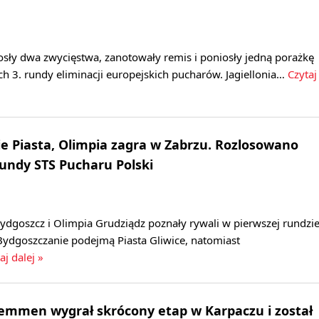
osły dwa zwycięstwa, zanotowały remis i poniosły jedną porażkę
h 3. rundy eliminacji europejskich pucharów. Jagiellonia…
Czytaj
 Piasta, Olimpia zagra w Zabrzu. Rozlosowano
rundy STS Pucharu Polski
dgoszcz i Olimpia Grudziądz poznały rywali w pierwszej rundzi
Bydgoszczanie podejmą Piasta Gliwice, natomiast
aj dalej »
Lemmen wygrał skrócony etap w Karpaczu i został