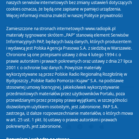
naszych serwisów internetowych bez zmiany ustawień dotyczących
Zasady korzystania z Serwisu
cookies oznacza, że będą one zapisane w pamięci urządzenia.
Więcej informacji można znaleźć w naszej
Polityce prywatności
Organizacje Pożytku Publicznego
Cyfryzacja DAB+
Zamieszczone na stronach internetowych www.radiopik.pl
materiały sygnowane skrótem „PAP” stanowią element Serwisów
Polityka ochrony danych osobowych
Informacyjnych PAP, będących bazą danych, których producentem
Abonament
i wydawcą jest Polska Agencja Prasowa S.A. z siedzibą w Warszawie.
Zamówienia publiczne
Chronione są one przepisami ustawy z dnia 4 lutego 1994 r. o
prawie autorskim i prawach pokrewnych oraz ustawy z dnia 27 lipca
2001 r. o ochronie baz danych. Powyższe materiały
Biuletyn Informacji Publicznej
wykorzystywane są przez Polskie Radio Regionalną Rozgłośnię w
Bydgoszczy „Polskie Radio Pomorza i Kujaw” S.A. na podstawie
stosownej umowy licencyjnej. Jakiekolwiek wykorzystywanie
przedmiotowych materiałów przez użytkowników Portalu, poza
przewidzianymi przez przepisy prawa wyjątkami, w szczególności
dozwolonym użytkiem osobistym, jest zabronione. PAP S.A.
zastrzega, iż dalsze rozpowszechnianie materiałów, o których mowa
w art. 25 ust. 1 pkt. b) ustawy o prawie autorskim i prawach
pokrewnych, jest zabronione.