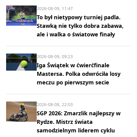
2026-08-09, 11:47
To był nietypowy turniej padla.
Stawką nie tylko dobra zabawa,
ale i walka o światowe finały
2026-08-09, 09:23
Iga Świątek w ćwierćfinale
Mastersa. Polka odwróciła losy
meczu po pierwszym secie
2026-08-08, 22:03
SGP 2026: Zmarzlik najlepszy w
Rydze. Mistrz świata
samodzielnym liderem cyklu