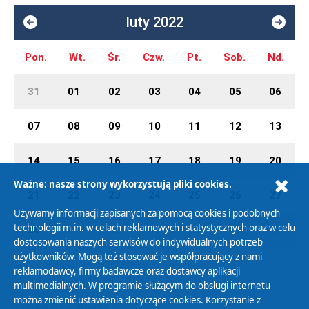
luty 2022
Pon.
Wt.
Śr.
Czw.
Pt.
Sob.
Nd.
31
01
02
03
04
05
06
07
08
09
10
11
12
13
14
15
16
17
18
19
20
Ważne: nasze strony wykorzystują pliki cookies.
21
22
23
24
25
26
27
Używamy informacji zapisanych za pomocą cookies i podobnych
technologii m.in. w celach reklamowych i statystycznych oraz w celu
28
01
02
03
04
05
06
dostosowania naszych serwisów do indywidualnych potrzeb
użytkowników. Mogą też stosować je współpracujący z nami
reklamodawcy, firmy badawcze oraz dostawcy aplikacji
multimedialnych. W programie służącym do obsługi internetu
można zmienić ustawienia dotyczące cookies. Korzystanie z
Polityka Prywatności