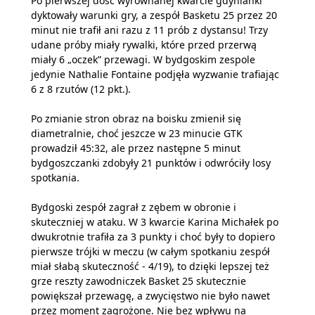
Po pierwszej dość wyrównanej kwarcie gdynianki
dyktowały warunki gry, a zespół Basketu 25 przez 20
minut nie trafił ani razu z 11 prób z dystansu! Trzy
udane próby miały rywalki, które przed przerwą
miały 6 „oczek” przewagi. W bydgoskim zespole
jedynie Nathalie Fontaine podjęła wyzwanie trafiając
6 z 8 rzutów (12 pkt.).
Po zmianie stron obraz na boisku zmienił się
diametralnie, choć jeszcze w 23 minucie GTK
prowadził 45:32, ale przez następne 5 minut
bydgoszczanki zdobyły 21 punktów i odwróciły losy
spotkania.
Bydgoski zespół zagrał z zębem w obronie i
skuteczniej w ataku. W 3 kwarcie Karina Michałek po
dwukrotnie trafiła za 3 punkty i choć były to dopiero
pierwsze trójki w meczu (w całym spotkaniu zespół
miał słabą skuteczność - 4/19), to dzięki lepszej też
grze reszty zawodniczek Basket 25 skutecznie
powiększał przewagę, a zwycięstwo nie było nawet
przez moment zagrożone. Nie bez wpływu na