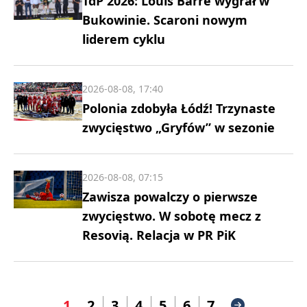
TdP 2026: Louis Barre wygrał w
Bukowinie. Scaroni nowym
liderem cyklu
2026-08-08, 17:40
Polonia zdobyła Łódź! Trzynaste
zwycięstwo „Gryfów” w sezonie
2026-08-08, 07:15
Zawisza powalczy o pierwsze
zwycięstwo. W sobotę mecz z
Resovią. Relacja w PR PiK
1
2
3
4
5
6
7