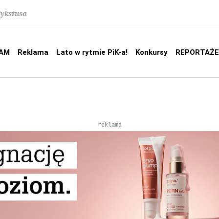
Sykstusa
AM
Reklama
Lato w rytmie PiK-a!
Konkursy
REPORTAŻE
reklama