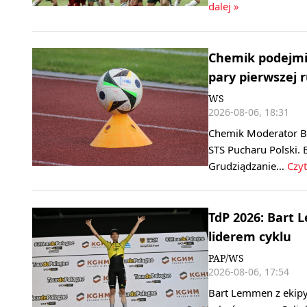
dalej »
Chemik podejmie
pary pierwszej 
WS
2026-08-06, 18:31
Chemik Moderator By
STS Pucharu Polski. 
Grudziądzanie…
Czyt
TdP 2026: Bart 
liderem cyklu
PAP/WS
2026-08-06, 17:54
Bart Lemmen z ekipy