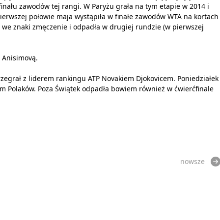
 finału zawodów tej rangi. W Paryżu grała na tym etapie w 2014 i
ierwszej połowie maja wystąpiła w finałe zawodów WTA na kortach
j we znaki zmęczenie i odpadła w drugiej rundzie (w pierwszej
 Anisimovą.
rzegrał z liderem rankingu ATP Novakiem Djokovicem. Poniedziałek
em Polaków. Poza Świątek odpadła bowiem również w ćwierćfinale
nowsze