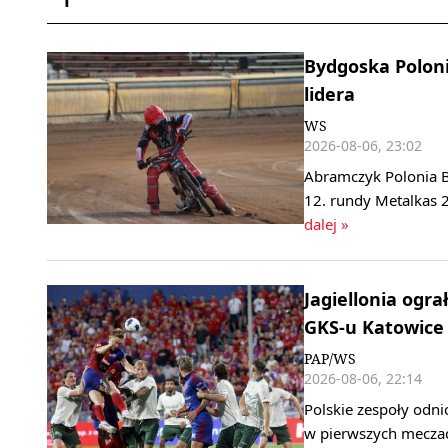
Bydgoska Polonia
lidera
WS
2026-08-06, 23:02
Abramczyk Polonia B
12. rundy Metalkas 2
dalej »
Jagiellonia ogra
GKS-u Katowice
PAP/WS
2026-08-06, 22:14
Polskie zespoły odni
w pierwszych meczac