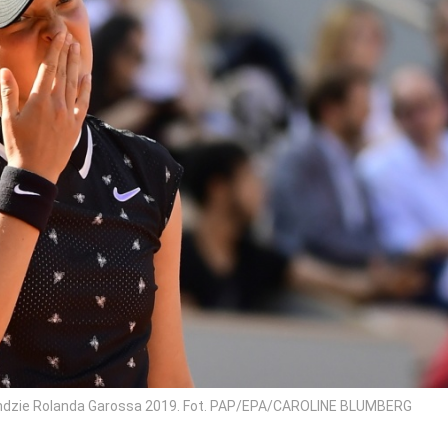
rundzie Rolanda Garossa 2019. Fot. PAP/EPA/CAROLINE BLUMBERG