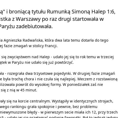
ką" i broniącą tytułu Rumunką Simoną Halep 1:6,
sistka z Warszawy po raz drugi startowała w
Paryżu zadebiutowała.
yła Agnieszka Radwańska, która dwa lata temu dotarła do tego
 fazie zmagań w stolicy Francji.
 się zwycięstwem nad Halep - udało jej się to rok temu w trzeciej
tek w Paryżu nie udało się już powtórzyć.
ała - rozegrała dwa trzysetowe pojedynki. W drugiej fazie zmagań
e była trochę chora i nie czuła się najlepiej. Meczem z rozstawioną
alizowała powrót do wysokiej formy. W poniedziałek zaś nie
się z nią w 45 minut.
ały się na korcie centralnym. Wystąpiły w identycznych strojach,
towego rankingu grała spokojnie i pewnie, bez problemu
ę niewymuszone błędy - w pierwszym secie miała ich 12, przy trzech
:5 - udało jej się przełamać podanie faworytki. Był to jednak jedyny