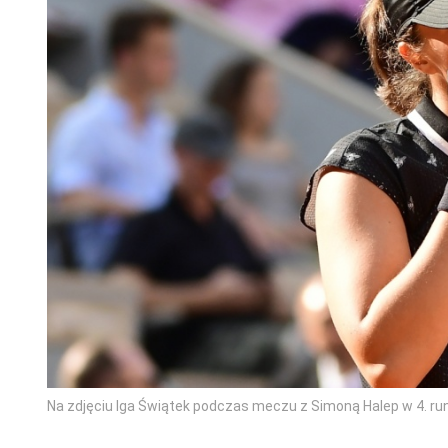
Na zdjęciu Iga Świątek podczas meczu z Simoną Halep w 4. 