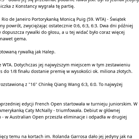
czka z Konstancy wygrała tę partię.
 Rio de Janeiro Portorykanką Monicą Puig (59. WTA) - Świątek
ny powrót, zwyciężając ostatecznie 0:6, 6:3, 6:3. Dwa dni później
 dopuszcza rywalki do głosu, a u tej widać było coraz więcej
ć nawet gema.
notowaną rywalką jak Halep.
cie WTA. Dotychczas jej najwyższym miejscem w tym zestawieniu
s do 1/8 finału dostanie premię w wysokości ok. miliona złotych.
rozstawioną z "16" Chinkę Qiang Wang 6:3, 6:0. To najwyżej
oprzedniej edycji French Open startowała w turnieju juniorskim. W
 Amerykanką Caty McNally - triumfowała. Debiut w głównej
u - w Australian Open przeszła eliminacje i odpadła w drugiej
ęcy temu na kortach im. Rolanda Garrosa dało jej jedyny jak na