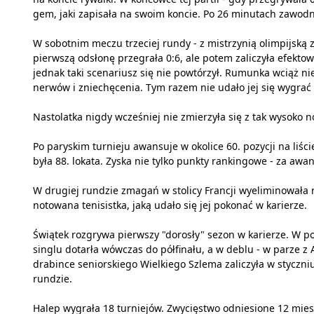
gem, jaki zapisała na swoim koncie. Po 26 minutach zawodni
W sobotnim meczu trzeciej rundy - z mistrzynią olimpijską z
pierwszą odsłonę przegrała 0:6, ale potem zaliczyła efektow
jednak taki scenariusz się nie powtórzył. Rumunka wciąż nie
nerwów i zniechęcenia. Tym razem nie udało jej się wygra
Nastolatka nigdy wcześniej nie zmierzyła się z tak wysoko 
Po paryskim turnieju awansuje w okolice 60. pozycji na liś
była 88. lokata. Zyska nie tylko punkty rankingowe - za awan
W drugiej rundzie zmagań w stolicy Francji wyeliminowała 
notowana tenisistka, jaką udało się jej pokonać w karierze.
Świątek rozgrywa pierwszy "dorosły" sezon w karierze. W p
singlu dotarła wówczas do półfinału, a w deblu - w parze z
drabince seniorskiego Wielkiego Szlema zaliczyła w styczni
rundzie.
Halep wygrała 18 turniejów. Zwycięstwo odniesione 12 miesi