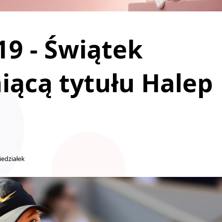
9 - Świątek
niącą tytułu Halep
iedziałek