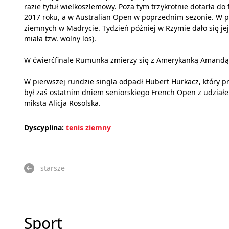
razie tytuł wielkoszlemowy. Poza tym trzykrotnie dotarła do
2017 roku, a w Australian Open w poprzednim sezonie. W p
ziemnych w Madrycie. Tydzień później w Rzymie dało się je
miała tzw. wolny los).
W ćwierćfinale Rumunka zmierzy się z Amerykanką Amandą
W pierwszej rundzie singla odpadł Hubert Hurkacz, który p
był zaś ostatnim dniem seniorskiego French Open z udział
miksta Alicja Rosolska.
Dyscyplina:
tenis ziemny
starsze
Sport