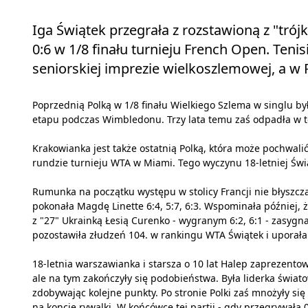
Iga Świątek przegrała z rozstawioną z "trój
0:6 w 1/8 finału turnieju French Open. Teni
seniorskiej imprezie wielkoszlemowej, a w 
Poprzednią Polką w 1/8 finału Wielkiego Szlema w singlu b
etapu podczas Wimbledonu. Trzy lata temu zaś odpadła w tej
Krakowianka jest także ostatnią Polką, która może pochwalić
rundzie turnieju WTA w Miami. Tego wyczynu 18-letniej Świą
Rumunka na początku występu w stolicy Francji nie błyszcz
pokonała Magdę Linette 6:4, 5:7, 6:3. Wspominała później, ż
z "27" Ukrainką Łesią Curenko - wygranym 6:2, 6:1 - zasygn
pozostawiła złudzeń 104. w rankingu WTA Świątek i uporała 
18-letnia warszawianka i starsza o 10 lat Halep zaprezentow
ale na tym zakończyły się podobieństwa. Była liderka świa
zdobywając kolejne punkty. Po stronie Polki zaś mnożyły si
na koncie rywalki. W końcówce tej partii - gdy przegrywała 0