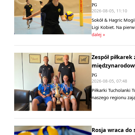
PG
2026-08-05, 11:10
Sokół & Hagric Mogi
Ligi Kobiet. Na pier
dalej »
Zespół piłkarek
międzynarodowy
PG
2026-08-05, 07:48
Piłkarki Tucholanki 
naszego regionu zaj
Rosja wraca do s