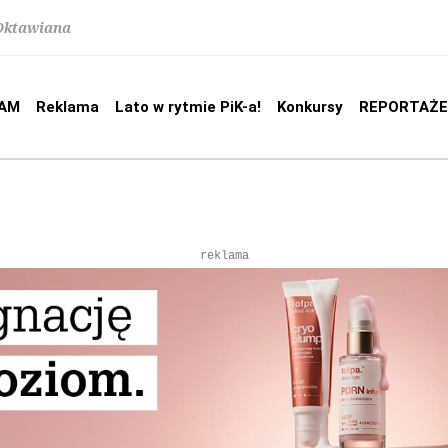
 Oktawiana
AM
Reklama
Lato w rytmie PiK-a!
Konkursy
REPORTAŻE
reklama