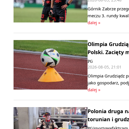
Górnik Zabrze przeg
meczu 3. rundy kwali
dalej »
Olimpia Grudzi
Polski. Zacięty
PG
2026-08-05, 21:01
Olimpia Grudziądz p
jako gospodarz, podj
dalej »
Polonia druga n
torunian i grud
PG/sportowefakty.wp.