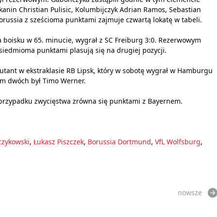
ykanin Christian Pulisic, Kolumbijczyk Adrian Ramos, Sebastian
Borussia z sześcioma punktami zajmuje czwartą lokatę w tabeli.
na boisku w 65. minucie, wygrał z SC Freiburg 3:0. Rezerwowym
iedmioma punktami plasują się na drugiej pozycji.
tant w ekstraklasie RB Lipsk, który w sobotę wygrał w Hamburgu
rem dwóch był Timo Werner.
 przypadku zwycięstwa zrówna się punktami z Bayernem.
czykowski
,
Łukasz Piszczek
,
Borussia Dortmund
,
VfL Wolfsburg
,
nowsze