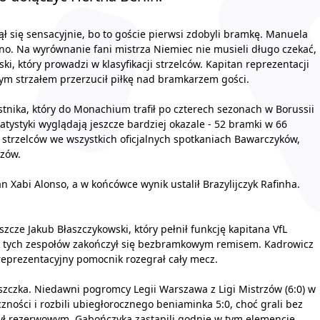
ął się sensacyjnie, bo to goście pierwsi zdobyli bramkę. Manuela
o. Na wyrównanie fani mistrza Niemiec nie musieli długo czekać,
, który prowadzi w klasyfikacji strzelców. Kapitan reprezentacji
nym strzałem przerzucił piłkę nad bramkarzem gości.
nika, który do Monachium trafił po czterech sezonach w Borussii
atystyki wyglądają jeszcze bardziej okazale - 52 bramki w 66
 strzelców we wszystkich oficjalnych spotkaniach Bawarczyków,
rzów.
 Xabi Alonso, a w końcówce wynik ustalił Brazylijczyk Rafinha.
szcze Jakub Błaszczykowski, który pełnił funkcję kapitana VfL
k tych zespołów zakończył się bezbramkowym remisem. Kadrowicz
reprezentacyjny pomocnik rozegrał cały mecz.
szczka. Niedawni pogromcy Legii Warszawa z Ligi Mistrzów (6:0) w
ności i rozbili ubiegłorocznego beniaminka 5:0, choć grali bez
był rezerwowym. Gabończyka zastąpili godnie w tym elemencie