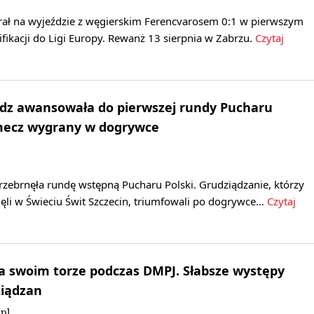
rał na wyjeździe z węgierskim Ferencvarosem 0:1 w pierwszym
fikacji do Ligi Europy. Rewanż 13 sierpnia w Zabrzu.
Czytaj
ądz awansowała do pierwszej rundy Pucharu
 mecz wygrany w dogrywce
rzebrnęła rundę wstępną Pucharu Polski. Grudziądzanie, którzy
ęli w Świeciu Świt Szczecin, triumfowali po dogrywce…
Czytaj
a swoim torze podczas DMPJ. Słabsze występy
ziądzan
pl