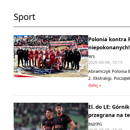
Sport
Polonia kontra 
niepokonanych! 
WS
2026-08-06, 10:15
Abramczyk Polonia B
2. Ekstraligi. Począ
dalej »
El. do LE: Górn
przegrana na te
PAP/PG
2026-08-05, 23:48