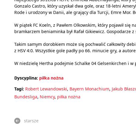
Gonzalo Castro, który uzyskał dwa gole, oraz 18-letni Amer
Rode i urodzony w Danii, ale grający dla Turcji, Emre Mor. 
W piątek FC Koeln, z Pawłem Olkowskim, który pojawił się 
bramkarzem beniaminka był Rafał Gikiewicz. Gospodarze z s
Takim samym dorobkiem może się pochwalić całkowity debiu
z HSV 4:0. Wszystkie gole padły po 66. minucie gry, a auto
W niedzielę Hertha podejmie Schalke 04 Gelsenkirchen i w
Dyscyplina:
piłka nożna
Tagi:
Robert Lewandowski
,
Bayern Monachium
,
Jakub Błasz
Bundesliga
,
Niemcy
,
piłka nożna
starsze