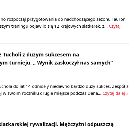
lno rozpoczął przygotowania do nadchodzącego sezonu Tauron
wszym treningu pojawiło się 12 krajowych siatkarek, z…
Czytaj
 z Tucholi z dużym sukcesem na
m turnieju. „ Wynik zaskoczył nas samych”
Tuchola do lat 14 odniosły niedawno bardzo duży sukces. Zespół z
ął w swoim roczniku drugie miejsce podczas Dana…
Czytaj dalej »
iatkarskiej rywalizacji. Mężczyźni odpuszczą