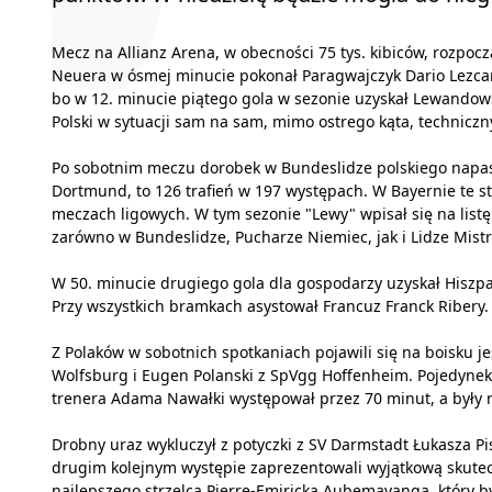
Mecz na Allianz Arena, w obecności 75 tys. kibiców, rozpocz
Neuera w ósmej minucie pokonał Paragwajczyk Dario Lezcan
bo w 12. minucie piątego gola w sezonie uzyskał Lewandowski
Polski w sytuacji sam na sam, mimo ostrego kąta, technicz
Po sobotnim meczu dorobek w Bundeslidze polskiego napast
Dortmund, to 126 trafień w 197 występach. W Bayernie te st
meczach ligowych. W tym sezonie "Lewy" wpisał się na listę
zarówno w Bundeslidze, Pucharze Niemiec, jak i Lidze Mist
W 50. minucie drugiego gola dla gospodarzy uzyskał Hiszpan
Przy wszystkich bramkach asystował Francuz Franck Ribery.
Z Polaków w sobotnich spotkaniach pojawili się na boisku je
Wolfsburg i Eugen Polanski z SpVgg Hoffenheim. Pojedyne
trenera Adama Nawałki występował przez 70 minut, a były 
Drobny uraz wykluczył z potyczki z SV Darmstadt Łukasza Pi
drugim kolejnym występie zaprezentowali wyjątkową skutecz
najlepszego strzelca Pierre-Emiricka Aubemayanga, który 