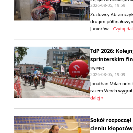
2026-08-05, 19:59
Żużlowcy Abramczyk 
drugim półfinałowym
Juniorów…
Czytaj dal
TdP 2026: Kolej
sprinterskim fin
PAP/PG
2026-08-05, 19:09
Jonathan Milan odni
razem Włoch wygrał 
dalej »
Sokół rozpoczął
cieniu kłopotów