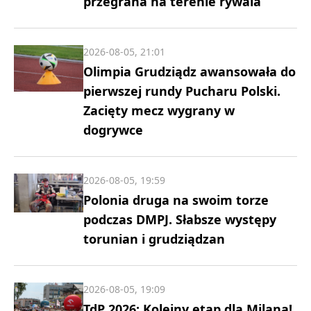
przegrana na terenie rywala
2026-08-05, 21:01
Olimpia Grudziądz awansowała do
pierwszej rundy Pucharu Polski.
Zacięty mecz wygrany w
dogrywce
2026-08-05, 19:59
Polonia druga na swoim torze
podczas DMPJ. Słabsze występy
torunian i grudziądzan
2026-08-05, 19:09
TdP 2026: Kolejny etap dla Milana!