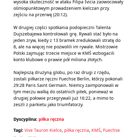
wysoka skuteczność w ataku Filipa Ivicia zaowocowały
ośmiopunktowym prowadzeniem kielczan przy
zejściu na przerwę (20:12).
W drugiej części spotkania podopieczni Talenta
Dujszebajewa kontrolowali grę. Rywali stać było na
jeden zryw, kiedy z 13 bramek zredukowali stratę do
8, ale na więcej nie pozwolili im rywale. Mistrzowie
Polski zajmując trzecie miejsce w KMŚ wzbogacili
konto klubowe o prawie pół miliona złotych.
Najlepszą drużyną globu, po raz drugi z rzędu,
zostali piłkarze ręczni Fuechse Berlin, którzy pokonali
29:28 Paris Saint Germain. Niemcy zaimponowali w
tym meczu walką do ostatnich piłek, ponieważ w
drugiej połowie przegrywali już 16:22, a mimo to
zeszli z parkietu jako triumfatorzy.
Dyscyplina:
piłka ręczna
Tagi:
Vive Tauron Kielce
,
piłka ręczna
,
KMŚ
,
Fuechse