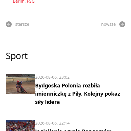
Berlin
,
PSG
starsze
nowsze
Sport
2026-08-06, 23:02
Bydgoska Polonia rozbiła
imienniczkę z Piły. Kolejny pokaz
siły lidera
2026-08-06, 22:14