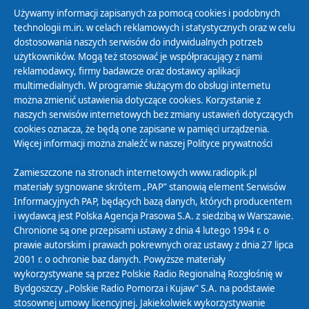
Używamy informacji zapisanych za pomocą cookies i podobnych
technologii m.in. w celach reklamowych i statystycznych oraz w celu
26
27
28
29
30
01
02
dostosowania naszych serwisów do indywidualnych potrzeb
użytkowników. Mogą też stosować je współpracujący z nami
reklamodawcy, firmy badawcze oraz dostawcy aplikacji
multimedialnych. W programie służącym do obsługi internetu
można zmienić ustawienia dotyczące cookies. Korzystanie z
Polityka Prywatności
naszych serwisów internetowych bez zmiany ustawień dotyczących
Zasady korzystania z Serwisu
cookies oznacza, że będą one zapisane w pamięci urządzenia.
Więcej informacji można znaleźć w naszej
Polityce prywatności
Organizacje Pożytku Publicznego
Cyfryzacja DAB+
Zamieszczone na stronach internetowych www.radiopik.pl
materiały sygnowane skrótem „PAP” stanowią element Serwisów
Polityka ochrony danych osobowych
Informacyjnych PAP, będących bazą danych, których producentem
Abonament
i wydawcą jest Polska Agencja Prasowa S.A. z siedzibą w Warszawie.
Zamówienia publiczne
Chronione są one przepisami ustawy z dnia 4 lutego 1994 r. o
prawie autorskim i prawach pokrewnych oraz ustawy z dnia 27 lipca
2001 r. o ochronie baz danych. Powyższe materiały
Biuletyn Informacji Publicznej
wykorzystywane są przez Polskie Radio Regionalną Rozgłośnię w
Bydgoszczy „Polskie Radio Pomorza i Kujaw” S.A. na podstawie
stosownej umowy licencyjnej. Jakiekolwiek wykorzystywanie