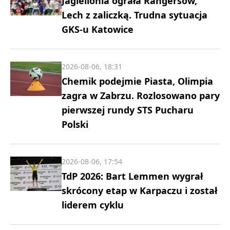
Jagiellonia ograła Rangersów,
Lech z zaliczką. Trudna sytuacja
GKS-u Katowice
2026-08-06, 18:31
Chemik podejmie Piasta, Olimpia
zagra w Zabrzu. Rozlosowano pary
pierwszej rundy STS Pucharu
Polski
2026-08-06, 17:54
TdP 2026: Bart Lemmen wygrał
skrócony etap w Karpaczu i został
liderem cyklu