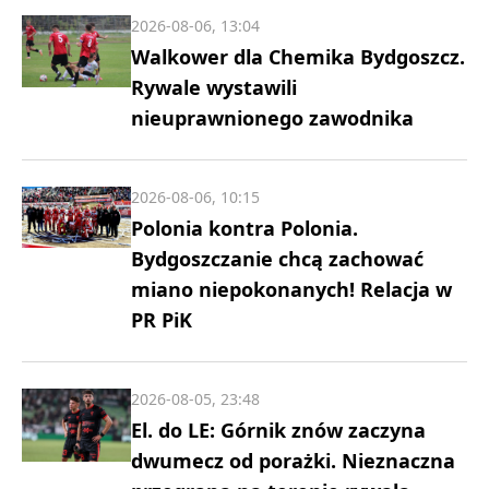
2026-08-06, 13:04
Walkower dla Chemika Bydgoszcz.
Rywale wystawili
nieuprawnionego zawodnika
2026-08-06, 10:15
Polonia kontra Polonia.
Bydgoszczanie chcą zachować
miano niepokonanych! Relacja w
PR PiK
2026-08-05, 23:48
El. do LE: Górnik znów zaczyna
dwumecz od porażki. Nieznaczna