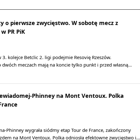
y o pierwsze zwycięstwo. W sobotę mecz z
 w PR PiK
3. kolejce Betclic 2. ligi podejmie Resovię Rzeszów.
po dwóch meczach mają na koncie tylko punkt i przed własną…
Niewiadomej-Phinney na Mont Ventoux. Polka
 France
a-Phinney wygrała siódmy etap Tour de France, zakończony
dem na Mont Ventoux. Polka odniosła efektowne zwycięstwo i…