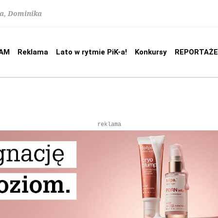
na, Dominika
AM
Reklama
Lato w rytmie PiK-a!
Konkursy
REPORTAŻE
reklama