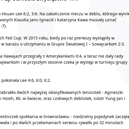
a-Hsuan Lee 6:2, 3:6. Na zakończenie meczu w deblu, którego wyni
rwonych Klaudia Jans-Ignacik i Katarzyna Kawa musiały uznać
-7).
ch Fed Cup. W 2015 roku, kiedy po raz pierwszy wystąpiły w
– w barażu o utrzymaniu w Grupie Światowej I – Szwajcarkom 2:3.
a Hawajach przegrały z Amerykankami 0:4, a teraz nie dały rady
Tajwankom i w przyszłym sezonie czeka je występ w turnieju grupy
pokonała Lee 4:6, 6:0, 6:2.
zabrakło dwóch najwyżej sklasyfikowanych tenisistek - Agnieszki
Hsieh, 80. w świecie, oraz czołowych deblistek, sióstr Yung-Jan i
zestniczek spotkania w Inowrocławiu - niedzielny pojedynek zaczęł
kowała i po dwóch przełamaniach serwisu rywalki po 32 minutach