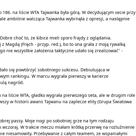
 to 186. na liście WTA Tajwanka była górą. W decydującym secie przy
 ale ambitnie walcząca Tajwanka wybrnęła z opresji, a następnie
bre choć to, że kibice mieli sporo frajdy z oglądania.
Magdą (Fręch - przyp. red.), bo to ona grała z moją rywalką
 nie wszystkie założenia taktyczne udało się zrealizować" -
udało się powtórzyć sobotniego sukcesu. Debiutująca w
atowym rankingu. W marcu wygrała pierwszy w karierze
pulą nagród.
u na liście WTA, gładko wygrała pierwszego seta, ale w drugim role
erwszy w historii awans Tajwanu na zaplecze elity (Grupa Światowa
obrej passy. Moje nogi po sobotniej grze na tym rodzaju
ak wczoraj. W trakcie meczu miałam krótką przerwę na rozluźnienie
mnie niesamowity. Przebywanie z całym teamem, ze wspaniałymi