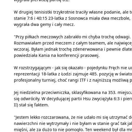
W drugiej tenisistki trzykrotnie traciły własne podanie, ale
stanie 7:6 i 40:15 23-latka z Sosnowca miała dwa meczbole,
wygrała dwa gemy i cały mecz.
"Przy piłkach meczowych zabrakło mi chyba trochę odwagi. Do
Rozmawiałam przed meczem z całym teamem, ale najwięcej z 
wczoraj. Byłam jednak trochę zdenerwowana i pewnie dlatego
powiedziała Kania na konferencji prasowej.
W rozstrzygającym - jak się okazało - pojedynku Fręch nie 
reprezentacji 18-latka z Łodzi zajmuje 485. pozycję w świ
profesjonalny turniej, choć rangi ITF i z najniższą możliwą 
Jej niedzielna przeciwniczka, sklasyfikowana na 353. miejsc
się odwróciły. W decydującej partii Hsu zwyciężyła 6:3 i pi
II) stał się faktem.
"Jestem lekko rozczarowana, że nie udało mi się utrzymać d
nawierzchni nie wytrzymały i nie byłam w stanie grać tak j
mięśni, ale za dużo to nie pomogło. Ten weekend był dla 