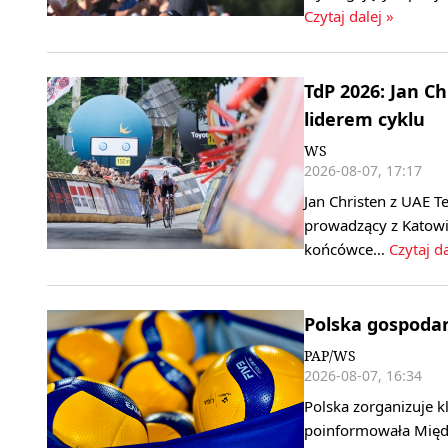
Czytaj dalej »
TdP 2026: Jan C
liderem cyklu
WS
2026-08-07, 17:17
Jan Christen z UAE T
prowadzący z Katowi
końcówce…
Czytaj da
Polska gospoda
PAP/WS
2026-08-07, 16:34
Polska zorganizuje k
poinformowała Międ