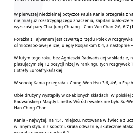
W pierwszej niedzielnej potyczce Paula Kania przegrała z Y
nie miał już rozstrzygającego znaczenia, kapitan biało-cze
wyższość pary Chia-Jung Chuang - Chin-Wei Chan 2:6, 6:7 (1
Porażka z Tajwanem jest czwartą z rzędu Polek w rozgrywka
ośmiozespołowej elicie, uległy Rosjankom 0:4, a następnie 
W lutym tego roku, bez Agnieszki Radwańskiej w składzie, n
plasującym się 12 pozycji niżej w rankingu tych rozgrywek 
I Strefy Euroafrykańskiej.
W sobotę Kania przegrała z Ching-Wen Hsu 3:6, 4:6, a Fręch 
Obie drużyny wystąpiły w osłabionych składach. W polskiej 
Radwańskiej i Magdy Linette. Wśród rywalek nie było Su-Wei 
Hao-Ching Chan.
Kania - najwyżej, na 151. miejscu, notowana w świecie z uc
w innym stylu niż sobotni. Grała odważnie, skutecznie ata
wygrała pierwszą partię 6:2.