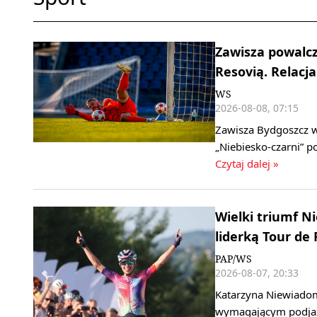
Zawisza powalcz
Resovią. Relacja
WS
2026-08-08, 07:15
Zawisza Bydgoszcz w 
„Niebiesko‑czarni” 
Czytaj dalej »
Wielki triumf 
liderką Tour de
PAP/WS
2026-08-07, 20:33
Katarzyna Niewiadom
wymagającym podjaz