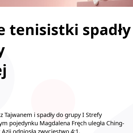
e tenisistki spadły
y
j
 z Tajwanem i spadły do grupy I Strefy
nym pojedynku Magdalena Fręch uległa Ching-
 Azji odniosła zwycięstwo 4:1.