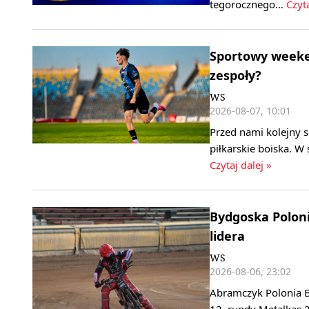
tegorocznego…
Czyta
Sportowy weeken
zespoły?
WS
2026-08-07, 10:01
Przed nami kolejny 
piłkarskie boiska. W
Czytaj dalej »
Bydgoska Polonia
lidera
WS
2026-08-06, 23:02
Abramczyk Polonia B