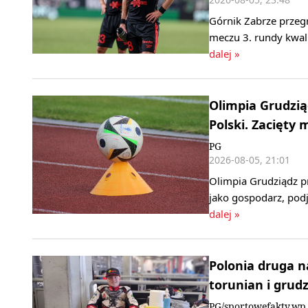
Górnik Zabrze przeg
meczu 3. rundy kwali
dalej »
Olimpia Grudzi
Polski. Zacięty
PG
2026-08-05, 21:01
Olimpia Grudziądz p
jako gospodarz, podj
dalej »
Polonia druga n
torunian i grud
PG/sportowefakty.wp.