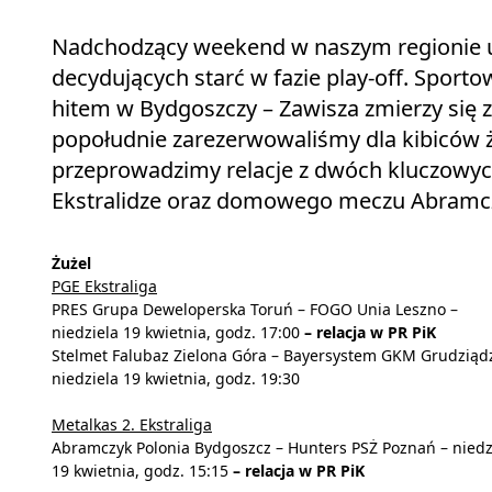
Nadchodzący weekend w naszym regionie up
decydujących starć w fazie play-off. Spor
hitem w Bydgoszczy – Zawisza zmierzy się z
popołudnie zarezerwowaliśmy dla kibiców ż
przeprowadzimy relacje z dwóch kluczowych
Ekstralidze oraz domowego meczu Abramczy
Żużel
PGE Ekstraliga
PRES Grupa Deweloperska Toruń – FOGO Unia Leszno –
niedziela 19 kwietnia, godz. 17:00
– relacja w PR PiK
Stelmet Falubaz Zielona Góra – Bayersystem GKM Grudziąd
niedziela 19 kwietnia, godz. 19:30
Metalkas 2. Ekstraliga
Abramczyk Polonia Bydgoszcz – Hunters PSŻ Poznań – niedz
19 kwietnia, godz. 15:15
– relacja w PR PiK