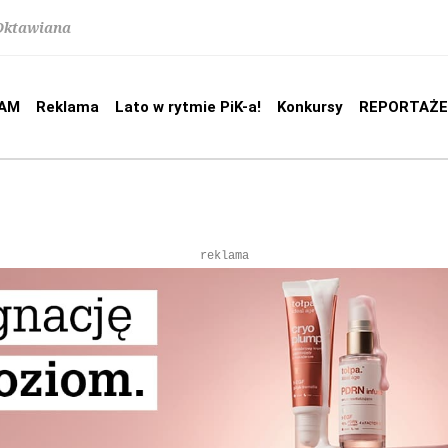
 Oktawiana
AM
Reklama
Lato w rytmie PiK-a!
Konkursy
REPORTAŻE
reklama