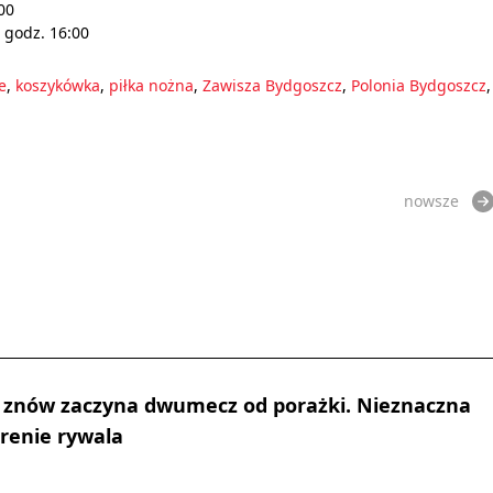
00
 godz. 16:00
e
,
koszykówka
,
piłka nożna
,
Zawisza Bydgoszcz
,
Polonia Bydgoszcz
,
nowsze
ik znów zaczyna dwumecz od porażki. Nieznaczna
renie rywala