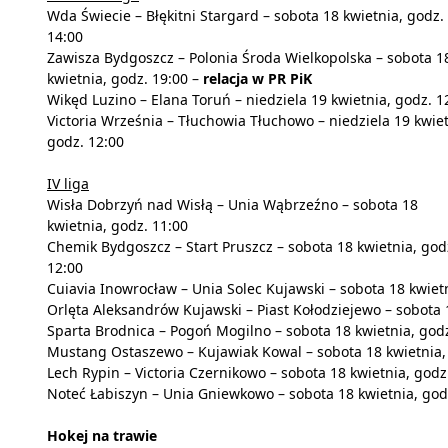
Wda Świecie – Błękitni Stargard – sobota 18 kwietnia, godz.
14:00
Zawisza Bydgoszcz – Polonia Środa Wielkopolska – sobota 1
kwietnia, godz. 19:00 –
relacja w PR PiK
Wikęd Luzino – Elana Toruń – niedziela 19 kwietnia, godz. 1
Victoria Września – Tłuchowia Tłuchowo – niedziela 19 kwiet
godz. 12:00
IV liga
Wisła Dobrzyń nad Wisłą – Unia Wąbrzeźno – sobota 18
kwietnia, godz. 11:00
Chemik Bydgoszcz – Start Pruszcz – sobota 18 kwietnia, god
12:00
Cuiavia Inowrocław – Unia Solec Kujawski – sobota 18 kwiet
Orlęta Aleksandrów Kujawski – Piast Kołodziejewo – sobota 
Sparta Brodnica – Pogoń Mogilno – sobota 18 kwietnia, godz
Mustang Ostaszewo – Kujawiak Kowal – sobota 18 kwietnia,
Lech Rypin – Victoria Czernikowo – sobota 18 kwietnia, godz
Noteć Łabiszyn – Unia Gniewkowo – sobota 18 kwietnia, god
Hokej na trawie