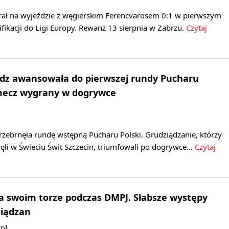
rał na wyjeździe z węgierskim Ferencvarosem 0:1 w pierwszym
fikacji do Ligi Europy. Rewanż 13 sierpnia w Zabrzu.
Czytaj
ądz awansowała do pierwszej rundy Pucharu
 mecz wygrany w dogrywce
rzebrnęła rundę wstępną Pucharu Polski. Grudziądzanie, którzy
ęli w Świeciu Świt Szczecin, triumfowali po dogrywce…
Czytaj
a swoim torze podczas DMPJ. Słabsze występy
ziądzan
pl