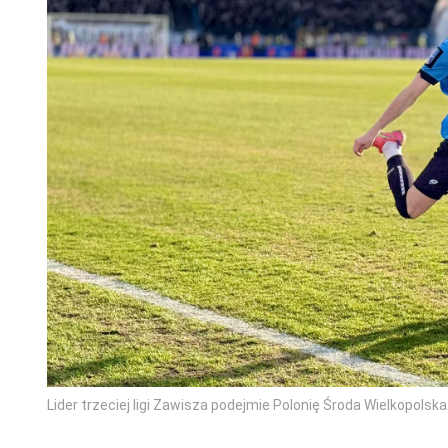
Lider trzeciej ligi Zawisza podejmie Polonię Środa Wielkopolsk