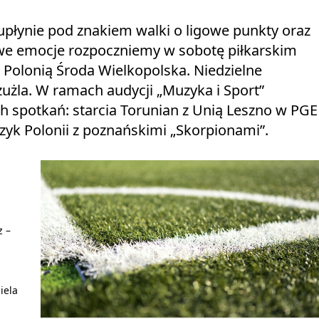
łynie pod znakiem walki o ligowe punkty oraz
towe emocje rozpoczniemy w sobotę piłkarskim
 Polonią Środa Wielkopolska. Niedzielne
użla. W ramach audycji „Muzyka i Sport”
 spotkań: starcia Torunian z Unią Leszno w PGE
k Polonii z poznańskimi „Skorpionami”.
z –
iela