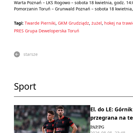
Warta Poznań – LKS Rogowo – sobota 18 kwietnia, godz. 14:
Pomorzanin Toruń – Grunwald Poznań – sobota 18 kwietnia,
Tagi:
Twarde Pierniki
,
GKM Grudziądz
,
żużel
,
hokej na trawi
PRES Grupa Deweloperska Toruń
starsze
Sport
El. do LE: Górn
przegrana na te
PAP/PG
2026-08-05, 23:48