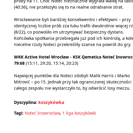
próby na 11. Choć Noteć nieznacznie wygrała walkę na tabl
(40:36), nie przełożyło się to na realne odrabianie strat.
Wrocławianie byli bardziej konsekwentni i efektywni – przy
identycznej liczbie prób zza łuku trafili dwukrotnie więcej 
(8/22), co pozwoliło im utrzymywać bezpieczny dystans.
Końcówka spotkania przebiegała już pod ich kontrolą, a kol
niecelne rzuty Noteci przekreśliły szanse na powrót do gry.
WKK Active Hotel Wrocław - KSK Qemetica Noteć Inowro
79:68
(15:11, 29:20, 15:14, 20:23)
Najwięcej punktów dla Noteci zdobyli Malik Harris i Marko
Mitrović – po 15. Jednak przy tak ograniczonej skuteczności
całego zespołu nie wystarczyło to, by odwrócić losy meczu.
Dyscyplina:
koszykówka
Tagi:
Noteć Inowrocław
,
1 liga koszykówki