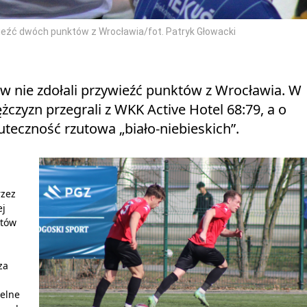
ieźć dwóch punktów z Wrocławia/fot. Patryk Głowacki
 nie zdołali przywieźć punktów z Wrocławia. W
żczyzn przegrali z WKK Active Hotel 68:79, a o
uteczność rzutowa „biało-niebieskich”.
rzez
ej
któw
za
celne