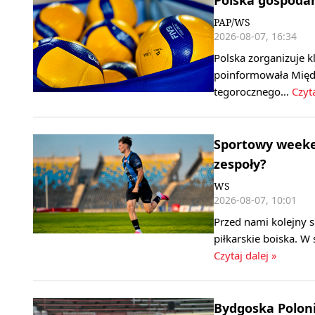
PAP/WS
2026-08-07, 16:34
Polska zorganizuje k
poinformowała Międ
tegorocznego…
Czyta
Sportowy weeken
zespoły?
WS
2026-08-07, 10:01
Przed nami kolejny 
piłkarskie boiska. W
Czytaj dalej »
Bydgoska Polonia