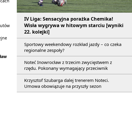
icach
IV Liga: Sensacyjna porażka Chemika!
Wisła wygrywa w hitowym starciu [wyniki
rzutów
22. kolejki]
ejne
Sportowy weekendowy rozkład jazdy – co czeka
regionalne zespoły?
cław
Noteć Inowrocław z trzecim zwycięstwem z
rzędu. Pokonany wymagający przeciwnik
Krzysztof Szubarga dalej trenerem Noteci.
Umowa obowiązuje na przyszły sezon