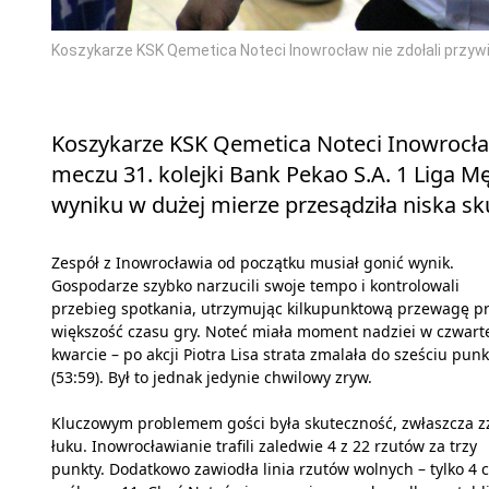
Koszykarze KSK Qemetica Noteci Inowrocław nie zdołali przyw
Koszykarze KSK Qemetica Noteci Inowrocław
meczu 31. kolejki Bank Pekao S.A. 1 Liga Mę
wyniku w dużej mierze przesądziła niska sk
Zespół z Inowrocławia od początku musiał gonić wynik.
Gospodarze szybko narzucili swoje tempo i kontrolowali
przebieg spotkania, utrzymując kilkupunktową przewagę p
większość czasu gry. Noteć miała moment nadziei w czwart
kwarcie – po akcji Piotra Lisa strata zmalała do sześciu pun
(53:59). Był to jednak jedynie chwilowy zryw.
Kluczowym problemem gości była skuteczność, zwłaszcza z
łuku. Inowrocławianie trafili zaledwie 4 z 22 rzutów za trzy
punkty. Dodatkowo zawiodła linia rzutów wolnych – tylko 4 