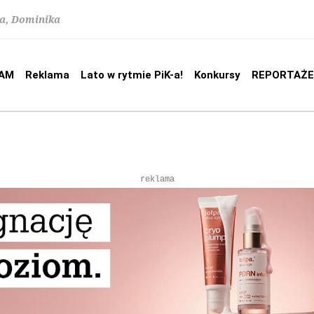
na, Dominika
AM
Reklama
Lato w rytmie PiK-a!
Konkursy
REPORTAŻE
reklama