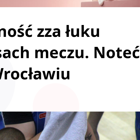
ność zza łuku
osach meczu. Noteć
rocławiu