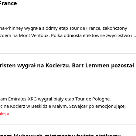
 France
a-Phinney wygrała siódmy etap Tour de France, zakończony
dem na Mont Ventoux. Polka odniosła efektowne zwycięstwo i…
hristen wygrał na Kocierzu. Bart Lemmen pozostał
eam Emirates-XRG wygrał piąty etap Tour de Pologne,
c na Kocierz w Beskidzie Małym. Szwajcar po emocjonującej
lej »
rzem klubowych mistrzostw świata siatkarzy