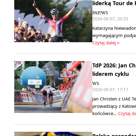
liderką Tour de
PAP/WS
2026-08-07, 20:33
Katarzyna Niewiadom
wymagającym podjaz
Czytaj dalej »
TdP 2026: Jan C
liderem cyklu
WS
2026-08-07, 17:17
Jan Christen z UAE T
prowadzący z Katowi
końcówce…
Czytaj da
Polska gospoda