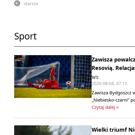
starsze
Sport
Zawisza powalcz
Resovią. Relacja
WS
2026-08-08, 07:15
Zawisza Bydgoszcz w 
„Niebiesko‑czarni” 
Czytaj dalej »
Wielki triumf 