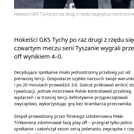
Hokeiści GKS Tychy po raz drugi z rzędu sięgnęli po mistrzost
Hokeiści GKS Tychy po raz drugi z rzędu s
czwartym meczu serii Tyszanie wygrali przed
off wynikiem 4–0.
Decydujące spotkanie miało jednostronny przebieg już od
pierwszej tercji. Gospodarze szybko narzucili swoje warunki
i po 20 minutach prowadzili 3:0. Goście próbowali wrócić d
rywalizacji, jednak mistrzowie Polski kontrolowali przebieg
wydarzeń i w trzeciej tercji definitywnie przypieczętowali
zwycięstwo, wykorzystując grę bez bramkarza przeciwnika.
Zespół prowadzony przez fińskiego szkoleniowca Pekki
Tirkkonena zdominował fazę play off – przegrał tylko jedno
spotkanie i zakończył sezon serią jedenastu zwycięstw z rzę