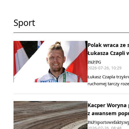
Sport
Polak wraca ze 
Łukasza Czapli 
PAP/PG
2026-07-26, 10:29
Łukasz Czapla trzykr
ruchomej tarczy roze
Kacper Woryna p
z awansem popr
PAP/sportowefakty.wp
2026-07-26, 08:48