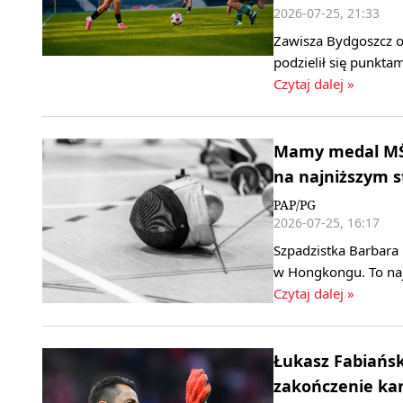
2026-07-25, 21:33
Zawisza Bydgoszcz od
podzielił się punkta
Czytaj dalej »
Mamy medal MŚ 
na najniższym 
PAP/PG
2026-07-25, 16:17
Szpadzistka Barbara
w Hongkongu. To naj
Czytaj dalej »
Łukasz Fabiański
zakończenie kar