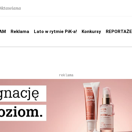
 Oktawiana
AM
Reklama
Lato w rytmie PiK-a!
Konkursy
REPORTAŻE
reklama