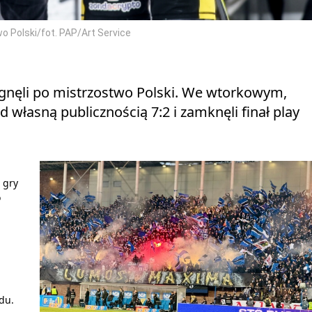
wo Polski/fot. PAP/Art Service
ięgnęli po mistrzostwo Polski. We wtorkowym,
 własną publicznością 7:2 i zamknęli finał play
 gry
o
du.