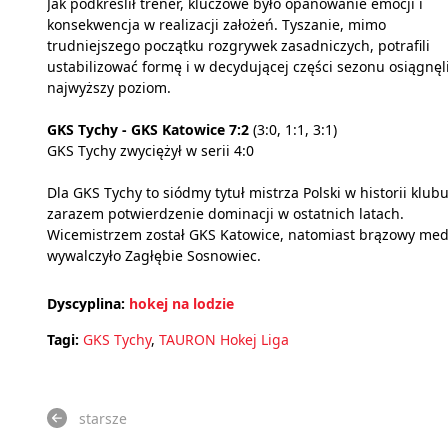
Jak podkreślił trener, kluczowe było opanowanie emocji i
konsekwencja w realizacji założeń. Tyszanie, mimo
trudniejszego początku rozgrywek zasadniczych, potrafili
ustabilizować formę i w decydującej części sezonu osiągnęl
najwyższy poziom.
GKS Tychy - GKS Katowice 7:2
(3:0, 1:1, 3:1)
GKS Tychy zwyciężył w serii 4:0
Dla GKS Tychy to siódmy tytuł mistrza Polski w historii klubu
zarazem potwierdzenie dominacji w ostatnich latach.
Wicemistrzem został GKS Katowice, natomiast brązowy med
wywalczyło Zagłębie Sosnowiec.
Dyscyplina:
hokej na lodzie
Tagi:
GKS Tychy
,
TAURON Hokej Liga
starsze