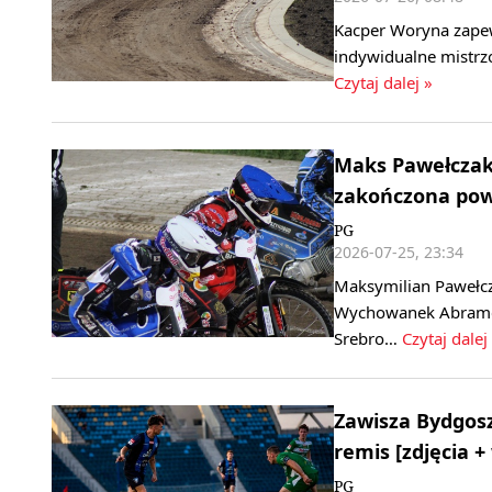
Kacper Woryna zapew
indywidualne mistrzo
Czytaj dalej »
Maks Pawełczak
zakończona po
PG
2026-07-25, 23:34
Maksymilian Pawełc
Wychowanek Abramczy
Srebro…
Czytaj dalej
Zawisza Bydgosz
remis [zdjęcia +
PG