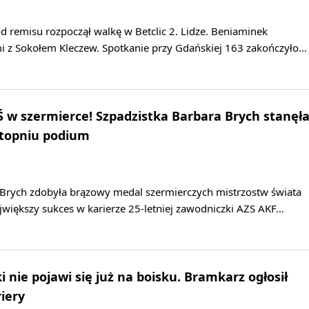
 remisu rozpoczął walkę w Betclic 2. Lidze. Beniaminek
mi z Sokołem Kleczew. Spotkanie przy Gdańskiej 163 zakończyło…
w szermierce! Szpadzistka Barbara Brych stanęł
stopniu podium
 Brych zdobyła brązowy medal szermierczych mistrzostw świata
większy sukces w karierze 25-letniej zawodniczki AZS AKF…
 nie pojawi się już na boisku. Bramkarz ogłosił
iery