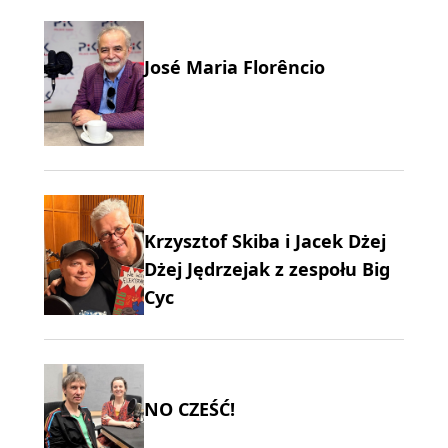
José Maria Florêncio
Krzysztof Skiba i Jacek Dżej
Dżej Jędrzejak z zespołu Big
Cyc
NO CZEŚĆ!