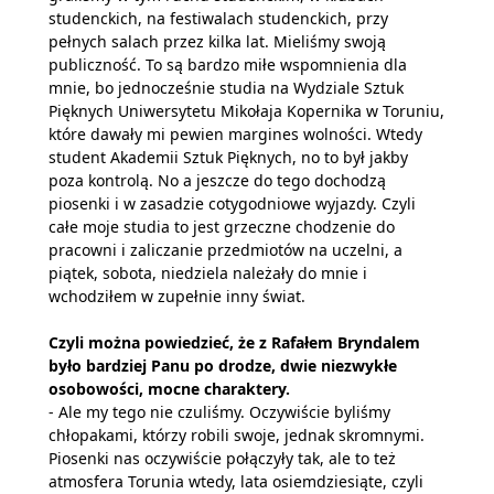
studenckich, na festiwalach studenckich, przy
pełnych salach przez kilka lat. Mieliśmy swoją
publiczność. To są bardzo miłe wspomnienia dla
mnie, bo jednocześnie studia na Wydziale Sztuk
Pięknych Uniwersytetu Mikołaja Kopernika w Toruniu,
które dawały mi pewien margines wolności. Wtedy
student Akademii Sztuk Pięknych, no to był jakby
poza kontrolą. No a jeszcze do tego dochodzą
piosenki i w zasadzie cotygodniowe wyjazdy. Czyli
całe moje studia to jest grzeczne chodzenie do
pracowni i zaliczanie przedmiotów na uczelni, a
piątek, sobota, niedziela należały do mnie i
wchodziłem w zupełnie inny świat.
Czyli można powiedzieć, że z Rafałem Bryndalem
było bardziej Panu po drodze, dwie niezwykłe
osobowości, mocne charaktery.
- Ale my tego nie czuliśmy. Oczywiście byliśmy
chłopakami, którzy robili swoje, jednak skromnymi.
Piosenki nas oczywiście połączyły tak, ale to też
atmosfera Torunia wtedy, lata osiemdziesiąte, czyli