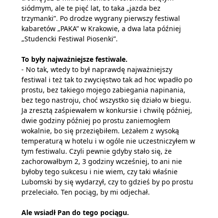
siódmym, ale te pięć lat, to taka „jazda bez
trzymanki”. Po drodze wygrany pierwszy festiwal
kabaretów „PAKA” w Krakowie, a dwa lata później
„Studencki Festiwal Piosenki”.
To były najważniejsze festiwale.
- No tak, wtedy to był naprawdę najważniejszy
festiwal i też tak to zwycięstwo tak ad hoc wpadło po
prostu, bez takiego mojego zabiegania napinania,
bez tego nastroju, choć wszystko się działo w biegu.
Ja zresztą zaśpiewałem w konkursie i chwilę później,
dwie godziny później po prostu zaniemogłem
wokalnie, bo się przeziębiłem. Leżałem z wysoką
temperaturą w hotelu i w ogóle nie uczestniczyłem w
tym festiwalu. Czyli pewnie gdyby stało się, że
zachorowałbym 2, 3 godziny wcześniej, to ani nie
byłoby tego sukcesu i nie wiem, czy taki właśnie
Lubomski by się wydarzył, czy to gdzieś by po prostu
przeleciało. Ten pociąg, by mi odjechał.
Ale wsiadł Pan do tego pociągu.