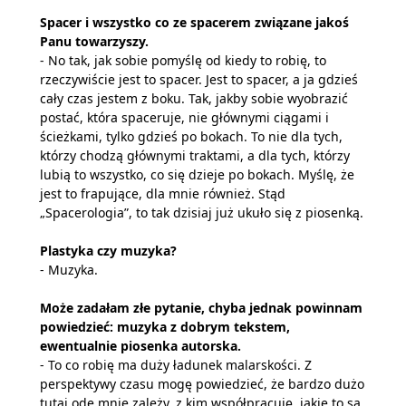
Spacer i wszystko co ze spacerem związane jakoś
Panu towarzyszy.
- No tak, jak sobie pomyślę od kiedy to robię, to
rzeczywiście jest to spacer. Jest to spacer, a ja gdzieś
cały czas jestem z boku. Tak, jakby sobie wyobrazić
postać, która spaceruje, nie głównymi ciągami i
ścieżkami, tylko gdzieś po bokach. To nie dla tych,
którzy chodzą głównymi traktami, a dla tych, którzy
lubią to wszystko, co się dzieje po bokach. Myślę, że
jest to frapujące, dla mnie również. Stąd
„Spacerologia”, to tak dzisiaj już ukuło się z piosenką.
Plastyka czy muzyka?
- Muzyka.
Może zadałam złe pytanie, chyba jednak powinnam
powiedzieć: muzyka z dobrym tekstem,
ewentualnie piosenka autorska.
- To co robię ma duży ładunek malarskości. Z
perspektywy czasu mogę powiedzieć, że bardzo dużo
tutaj ode mnie zależy, z kim współpracuję, jakie to są