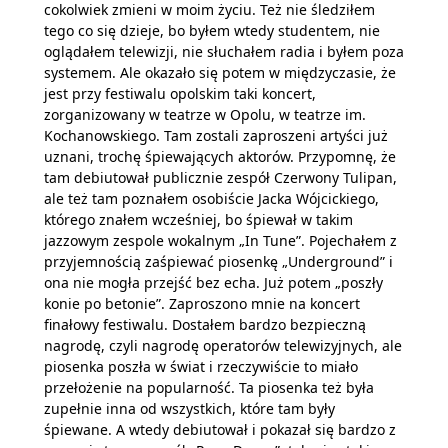
cokolwiek zmieni w moim życiu. Też nie śledziłem
tego co się dzieje, bo byłem wtedy studentem, nie
oglądałem telewizji, nie słuchałem radia i byłem poza
systemem. Ale okazało się potem w międzyczasie, że
jest przy festiwalu opolskim taki koncert,
zorganizowany w teatrze w Opolu, w teatrze im.
Kochanowskiego. Tam zostali zaproszeni artyści już
uznani, trochę śpiewających aktorów. Przypomnę, że
tam debiutował publicznie zespół Czerwony Tulipan,
ale też tam poznałem osobiście Jacka Wójcickiego,
którego znałem wcześniej, bo śpiewał w takim
jazzowym zespole wokalnym „In Tune”. Pojechałem z
przyjemnością zaśpiewać piosenkę „Underground” i
ona nie mogła przejść bez echa. Już potem „poszły
konie po betonie”. Zaproszono mnie na koncert
finałowy festiwalu. Dostałem bardzo bezpieczną
nagrodę, czyli nagrodę operatorów telewizyjnych, ale
piosenka poszła w świat i rzeczywiście to miało
przełożenie na popularność. Ta piosenka też była
zupełnie inna od wszystkich, które tam były
śpiewane. A wtedy debiutował i pokazał się bardzo z