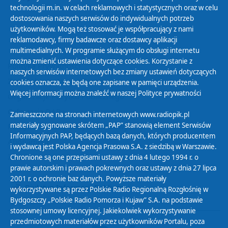
technologii m.in. w celach reklamowych i statystycznych oraz w celu
dostosowania naszych serwisów do indywidualnych potrzeb
użytkowników. Mogą też stosować je współpracujący z nami
reklamodawcy, firmy badawcze oraz dostawcy aplikacji
multimedialnych. W programie służącym do obsługi internetu
można zmienić ustawienia dotyczące cookies. Korzystanie z
Polityka Prywatności
naszych serwisów internetowych bez zmiany ustawień dotyczących
Zasady korzystania z Serwisu
cookies oznacza, że będą one zapisane w pamięci urządzenia.
Więcej informacji można znaleźć w naszej
Polityce prywatności
Organizacje Pożytku Publicznego
Cyfryzacja DAB+
Zamieszczone na stronach internetowych www.radiopik.pl
materiały sygnowane skrótem „PAP” stanowią element Serwisów
Polityka ochrony danych osobowych
Informacyjnych PAP, będących bazą danych, których producentem
Abonament
i wydawcą jest Polska Agencja Prasowa S.A. z siedzibą w Warszawie.
Zamówienia publiczne
Chronione są one przepisami ustawy z dnia 4 lutego 1994 r. o
prawie autorskim i prawach pokrewnych oraz ustawy z dnia 27 lipca
2001 r. o ochronie baz danych. Powyższe materiały
Biuletyn Informacji Publicznej
wykorzystywane są przez Polskie Radio Regionalną Rozgłośnię w
Bydgoszczy „Polskie Radio Pomorza i Kujaw” S.A. na podstawie
stosownej umowy licencyjnej. Jakiekolwiek wykorzystywanie
przedmiotowych materiałów przez użytkowników Portalu, poza