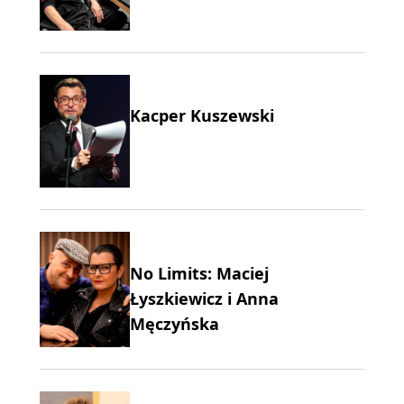
Kacper Kuszewski
No Limits: Maciej
Łyszkiewicz i Anna
Męczyńska