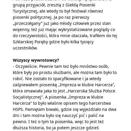
grupą przyjaciół, zresztą z Giełdą Piosenki
Turystycznej, ale wtedy to był festiwal również
piosenki politycznej. Ja po raz pierwszy
„przeczołgany” już jako młody człowiek przez stan
wojenny, też już mając wykrystalizowane poglądy co
do rzeczywistości, która mnie otaczała, trafiłem do tej
Szklarskiej Poręby gdzie było kilka tysięcy
uczestników.
Wszyscy wywrotowcy?
- Oczywiście. Pewnie tam też było mnóstwo osób,
które były po prostu służbami, ale można tam było to
robić. Nie zostało to spacyfikowane i ja wtedy
zaśpiewałem piosenkę „Impreza w klubie Harcerza”,
która omawiała jaka to jest
„Harcerska Służba Polsce
Socjalistycznej
”. A piosenka „Impreza w klubie
Harcerza” to było właśnie opisem tego harcerstwa
HSPS. Pamiętam biwaki, gdzie się wyjeżdżało na dwa
dni i tam można było się nauczyć pić i palić na
pewno. I też o tym ta piosenka, więc to jest też
dłuższa historia, bo ja potem jeszcze gdzieś