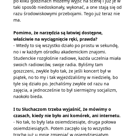
po kilku godzinach możemy wyjść na scenę i już je w
taki sposób niedoskonały, wykonać, a one stają się od
razu środowiskowymi przebojami. Tego już teraz nie
ma.
Pomimo, że narzędzia są łatwiej dostępne,
właściwie na wyciągnięcie ręki, prawda?
- Wtedy to się wszystko działo po prostu w sekundę,
no i w każdym ośrodku akademickim znajomi.
Studenckie rozgłośnie radiowe, każda uczelnia miała
swoich radiowców, swoje radia. Byliśmy tam
goszczeni, zwykle było tak, że jeśli koncert był w
piątek, no to my i tak wyjeżdżaliśmy w niedzielę, bo
tyle się działo po. Jechaliśmy zwykle od razu na
zajęcia, a jednocześnie to był siermiężny socjalizm,
naokoło bieda.
I tu Słuchaczom trzeba wyjaśnić, że mówimy o
czasach, kiedy nie było ani komórek, ani internetu.
- No tak, to były lata osiemdziesiąte, druga połowa
osiemdziesiątych. Potem zaczęło się to wszystko
trochę już u mnie zmieniać w osiemdziesiątym