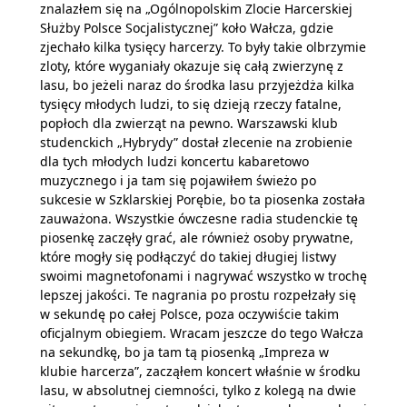
znalazłem się na „Ogólnopolskim Zlocie
Harcerskiej
Służby Polsce Socjalistycznej
” koło Wałcza, gdzie
zjechało kilka tysięcy harcerzy. To były takie olbrzymie
zloty, które wyganiały okazuje się całą zwierzynę z
lasu, bo jeżeli naraz do środka lasu przyjeżdża kilka
tysięcy młodych ludzi, to się dzieją rzeczy fatalne,
popłoch dla zwierząt na pewno. Warszawski klub
studenckich „Hybrydy” dostał zlecenie na zrobienie
dla tych młodych ludzi koncertu kabaretowo
muzycznego i ja tam się pojawiłem świeżo po
sukcesie w Szklarskiej Porębie, bo ta piosenka została
zauważona. Wszystkie ówczesne radia studenckie tę
piosenkę zaczęły grać, ale również osoby prywatne,
które mogły się podłączyć do takiej długiej listwy
swoimi magnetofonami i nagrywać wszystko w trochę
lepszej jakości. Te nagrania po prostu rozpełzały się
w sekundę po całej Polsce, poza oczywiście takim
oficjalnym obiegiem. Wracam jeszcze do tego Wałcza
na sekundkę, bo ja tam tą piosenką „Impreza w
klubie harcerza”, zacząłem koncert właśnie w środku
lasu, w absolutnej ciemności, tylko z kolegą na dwie