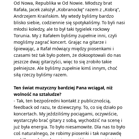
Od Nowa, Republika w Od Nowie. Młodszy brat
Rafała, Jacek założył „Kobranockę” razem z „Kobrą”,
Andrzejem Kraińskim. My wtedy byliśmy bardzo
blisko siebie, codziennie się spotykaliśmy. To byli nasi
młodsi koledzy, ale to był taki tygielek rockowy
Torunia. My z Rafałem byliśmy zupełnie inni, czyli
mogliśmy zagrać koncert. Grając na gitarze i
śpiewając, a Rafał mówiący między piosenkami i
czasami też tak było potem, że dokooptowali do nas
jeszcze dwaj gitarzyści, więc to się zrobiło takie
pełniejsze. Ale byliśmy zupełnie kimś innym, choć
siłą rzeczy byliśmy razem.
Ten świat muzyczny bardziej Pana wciągał, niż
wolność na sztaludze?
- Tak, ten bezpośredni kontakt z publicznością,
feedback od razu, te dziewczyny. To, co się działo po
koncertach. My jeździliśmy pociągami, oczywiście,
wystarczyło brać gitary z sobą, wychodzić na scenę i
już była energia. To było niesamowite. Dla nas to było
coś naturalnego, że robimy piosenki i tak naprawdę