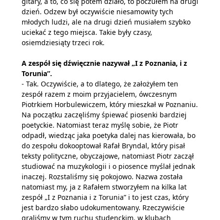
gitary, a to, co się potem działo, to poczułem na drugi
dzień. Odzew był oczywiście niesamowity tych
młodych ludzi, ale na drugi dzień musiałem szybko
uciekać z tego miejsca. Takie były czasy,
osiemdziesiąty trzeci rok.
A zespół się dźwięcznie nazywał „I z Poznania, i z
Torunia”.
- Tak. Oczywiście, a to dlatego, że założyłem ten
zespół razem z moim przyjacielem, ówczesnym
Piotrkiem Horbulewiczem, który mieszkał w Poznaniu.
Na początku zaczęliśmy śpiewać piosenki bardziej
poetyckie. Natomiast teraz myślę sobie, że Piotr
odpadł, wiedząc jaka poetyka dalej nas kierowała, bo
do zespołu dokooptował Rafał Bryndal, który pisał
teksty polityczne, obyczajowe, natomiast Piotr zaczął
studiować na muzykologii i o piosence myślał jednak
inaczej. Rozstaliśmy się pokojowo. Nazwa została
natomiast my, ja z Rafałem stworzyłem na kilka lat
zespół „I z Poznania i z Torunia” i to jest czas, który
jest bardzo słabo udokumentowany. Rzeczywiście
graliśmy w tym ruchu studenckim, w klubach