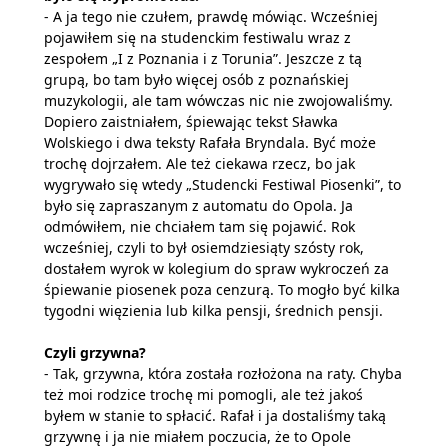
- A ja tego nie czułem, prawdę mówiąc. Wcześniej
pojawiłem się na studenckim festiwalu wraz z
zespołem „I z Poznania i z Torunia”. Jeszcze z tą
grupą, bo tam było więcej osób z poznańskiej
muzykologii, ale tam wówczas nic nie zwojowaliśmy.
Dopiero zaistniałem, śpiewając tekst Sławka
Wolskiego i dwa teksty Rafała Bryndala. Być może
trochę dojrzałem. Ale też ciekawa rzecz, bo jak
wygrywało się wtedy „Studencki Festiwal Piosenki”, to
było się zapraszanym z automatu do Opola. Ja
odmówiłem, nie chciałem tam się pojawić. Rok
wcześniej, czyli to był osiemdziesiąty szósty rok,
dostałem wyrok w kolegium do spraw wykroczeń za
śpiewanie piosenek poza cenzurą. To mogło być kilka
tygodni więzienia lub kilka pensji, średnich pensji.
Czyli grzywna?
- Tak, grzywna, która została rozłożona na raty. Chyba
też moi rodzice trochę mi pomogli, ale też jakoś
byłem w stanie to spłacić. Rafał i ja dostaliśmy taką
grzywnę i ja nie miałem poczucia, że to Opole