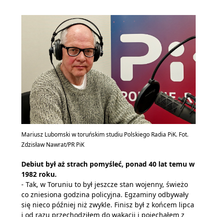
Mariusz Lubomski w toruńskim studiu Polskiego Radia PiK. Fot.
Zdzisław Nawrat/PR PiK
Debiut był aż strach pomyśleć, ponad 40 lat temu w
1982 roku.
- Tak, w Toruniu to był jeszcze stan wojenny, świeżo
co zniesiona godzina policyjna. Egzaminy odbywały
się nieco później niż zwykle. Finisz był z końcem lipca
i od razu przechodziłem do wakacji i pojechałem z