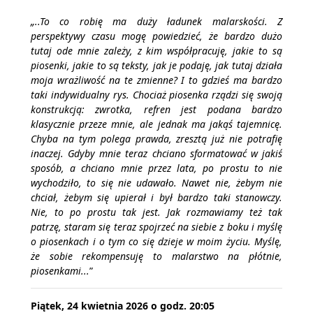
„..To co robię ma duży ładunek malarskości. Z
perspektywy czasu mogę powiedzieć, że bardzo dużo
tutaj ode mnie zależy, z kim współpracuję, jakie to są
piosenki, jakie to są teksty, jak je podaję, jak tutaj działa
moja wrażliwość na te zmienne? I to gdzieś ma bardzo
taki indywidualny rys. Chociaż piosenka rządzi się swoją
konstrukcją: zwrotka, refren jest podana bardzo
klasycznie przeze mnie, ale jednak ma jakąś tajemnicę.
Chyba na tym polega prawda, zresztą już nie potrafię
inaczej. Gdyby mnie teraz chciano sformatować w jakiś
sposób, a chciano mnie przez lata, po prostu to nie
wychodziło, to się nie udawało. Nawet nie, żebym nie
chciał, żebym się upierał i był bardzo taki stanowczy.
Nie, to po prostu tak jest. Jak rozmawiamy też tak
patrzę, staram się teraz spojrzeć na siebie z boku i myślę
o piosenkach i o tym co się dzieje w moim życiu. Myślę,
że sobie rekompensuję to malarstwo na płótnie,
piosenkami...
”
Piątek, 24 kwietnia 2026 o godz. 20:05