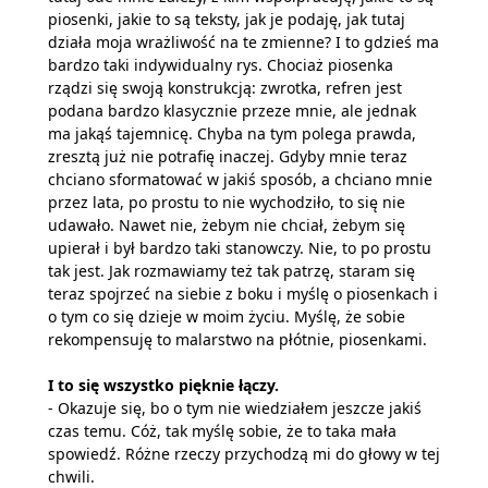
piosenki, jakie to są teksty, jak je podaję, jak tutaj
działa moja wrażliwość na te zmienne? I to gdzieś ma
bardzo taki indywidualny rys. Chociaż piosenka
rządzi się swoją konstrukcją: zwrotka, refren jest
podana bardzo klasycznie przeze mnie, ale jednak
ma jakąś tajemnicę. Chyba na tym polega prawda,
zresztą już nie potrafię inaczej. Gdyby mnie teraz
chciano sformatować w jakiś sposób, a chciano mnie
przez lata, po prostu to nie wychodziło, to się nie
udawało. Nawet nie, żebym nie chciał, żebym się
upierał i był bardzo taki stanowczy. Nie, to po prostu
tak jest. Jak rozmawiamy też tak patrzę, staram się
teraz spojrzeć na siebie z boku i myślę o piosenkach i
o tym co się dzieje w moim życiu. Myślę, że sobie
rekompensuję to malarstwo na płótnie, piosenkami.
I to się wszystko pięknie łączy.
- Okazuje się, bo o tym nie wiedziałem jeszcze jakiś
czas temu. Cóż, tak myślę sobie, że to taka mała
spowiedź. Różne rzeczy przychodzą mi do głowy w tej
chwili.