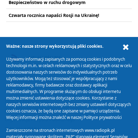
Bezpieczeństwo w ruchu drogowym
Czwarta rocznica napaści Rosji na Ukrainę!
Ważne: nasze strony wykorzystują pliki cookies.
AKTUALNOŚCI RSS
Używamy informacji zapisanych za pomocą cookies i podobnych
technologii m.in. w celach reklamowych i statystycznych oraz w celu
dostosowania naszych serwisów do indywidualnych potrzeb
użytkowników. Mogą też stosować je współpracujący z nami
reklamodawcy, firmy badawcze oraz dostawcy aplikacji
multimedialnych. W programie służącym do obsługi internetu
można zmienić ustawienia dotyczące cookies. Korzystanie z
Polityka Prywatności
naszych serwisów internetowych bez zmiany ustawień dotyczących
Zasady korzystania z Serwisu
cookies oznacza, że będą one zapisane w pamięci urządzenia.
Więcej informacji można znaleźć w naszej
Polityce prywatności
Organizacje Pożytku Publicznego
Cyfryzacja DAB+
Zamieszczone na stronach internetowych www.radiopik.pl
materiały sygnowane skrótem „PAP” stanowią element Serwisów
Polityka ochrony danych osobowych