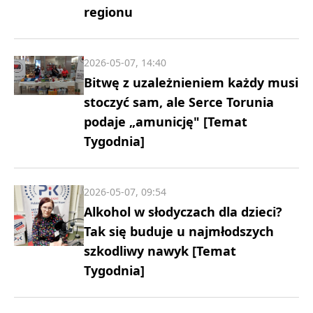
regionu
2026-05-07, 14:40
Bitwę z uzależnieniem każdy musi
stoczyć sam, ale Serce Torunia
podaje „amunicję" [Temat
Tygodnia]
2026-05-07, 09:54
Alkohol w słodyczach dla dzieci?
Tak się buduje u najmłodszych
szkodliwy nawyk [Temat
Tygodnia]