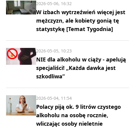
2026-05-06, 16:32
W izbach wytrzeźwień więcej jest
mężczyzn, ale kobiety gonią tę
statystykę [Temat Tygodnia]
2026-05-05, 10:23
NIE dla alkoholu w ciąży - apelują
specjaliści! „Każda dawka jest
szkodliwa”
2026-05-04, 11:54
Polacy piją ok. 9 litrów czystego
alkoholu na osobę rocznie,
wliczając osoby nieletnie