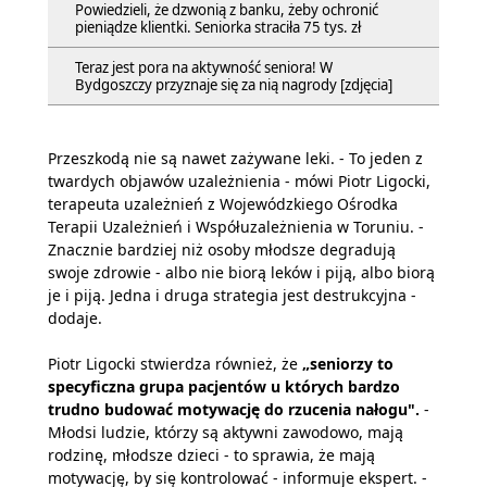
Powiedzieli, że dzwonią z banku, żeby ochronić
pieniądze klientki. Seniorka straciła 75 tys. zł
Teraz jest pora na aktywność seniora! W
Bydgoszczy przyznaje się za nią nagrody [zdjęcia]
Przeszkodą nie są nawet zażywane leki. - To jeden z
twardych objawów uzależnienia - mówi Piotr Ligocki,
terapeuta uzależnień z Wojewódzkiego Ośrodka
Terapii Uzależnień i Współuzależnienia w Toruniu. -
Znacznie bardziej niż osoby młodsze degradują
swoje zdrowie - albo nie biorą leków i piją, albo biorą
je i piją. Jedna i druga strategia jest destrukcyjna -
dodaje.
Piotr Ligocki stwierdza również, że
„seniorzy to
specyficzna grupa pacjentów u których bardzo
trudno budować motywację do rzucenia nałogu".
-
Młodsi ludzie, którzy są aktywni zawodowo, mają
rodzinę, młodsze dzieci - to sprawia, że mają
motywację, by się kontrolować - informuje ekspert. -