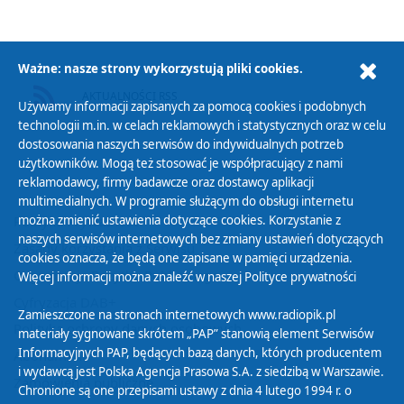
Ważne: nasze strony wykorzystują pliki cookies.
AKTUALNOŚCI RSS
Używamy informacji zapisanych za pomocą cookies i podobnych
technologii m.in. w celach reklamowych i statystycznych oraz w celu
dostosowania naszych serwisów do indywidualnych potrzeb
użytkowników. Mogą też stosować je współpracujący z nami
reklamodawcy, firmy badawcze oraz dostawcy aplikacji
multimedialnych. W programie służącym do obsługi internetu
można zmienić ustawienia dotyczące cookies. Korzystanie z
Polityka Prywatności
naszych serwisów internetowych bez zmiany ustawień dotyczących
Zasady korzystania z Serwisu
cookies oznacza, że będą one zapisane w pamięci urządzenia.
Organizacje Pożytku Publicznego
Więcej informacji można znaleźć w naszej
Polityce prywatności
Cyfryzacja DAB+
Zamieszczone na stronach internetowych www.radiopik.pl
Polityka ochrony danych osobowych
materiały sygnowane skrótem „PAP” stanowią element Serwisów
Informacyjnych PAP, będących bazą danych, których producentem
Abonament
i wydawcą jest Polska Agencja Prasowa S.A. z siedzibą w Warszawie.
Zamówienia publiczne
Chronione są one przepisami ustawy z dnia 4 lutego 1994 r. o