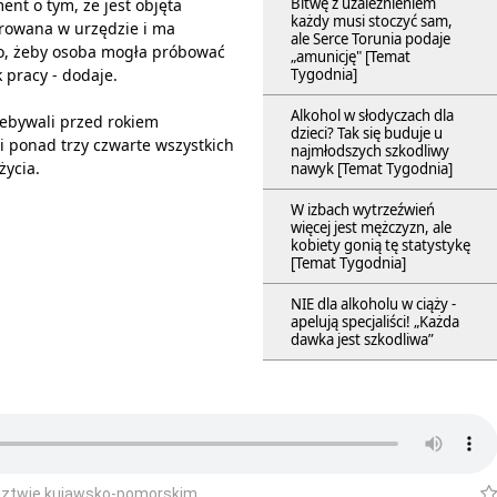
Bitwę z uzależnieniem
nt o tym, że jest objęta
każdy musi stoczyć sam,
trowana w urzędzie i ma
ale Serce Torunia podaje
to, żeby osoba mogła próbować
„amunicję" [Temat
Tygodnia]
 pracy - dodaje.
Alkohol w słodyczach dla
ebywali przed rokiem
dzieci? Tak się buduje u
i ponad trzy czwarte wszystkich
najmłodszych szkodliwy
życia.
nawyk [Temat Tygodnia]
W izbach wytrzeźwień
więcej jest mężczyzn, ale
kobiety gonią tę statystykę
[Temat Tygodnia]
NIE dla alkoholu w ciąży -
apelują specjaliści! „Każda
dawka jest szkodliwa”
dztwie kujawsko-pomorskim