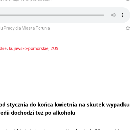
 Pracy dla Miasta Torunia
skie
,
kujawsko-pomorskie
,
ZUS
 od stycznia do końca kwietnia na skutek wypadku
edii dochodzi też po alkoholu