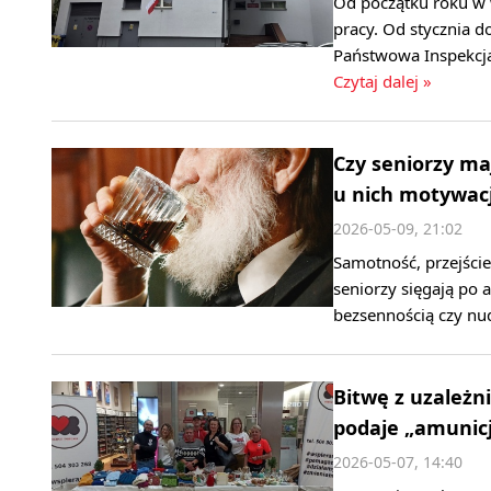
Od początku roku w
pracy. Od stycznia d
Państwowa Inspekcja
Czytaj dalej »
Czy seniorzy ma
u nich motywacj
2026-05-09, 21:02
Samotność, przejści
seniorzy sięgają po 
bezsennością czy nu
Bitwę z uzależn
podaje „amunicj
2026-05-07, 14:40