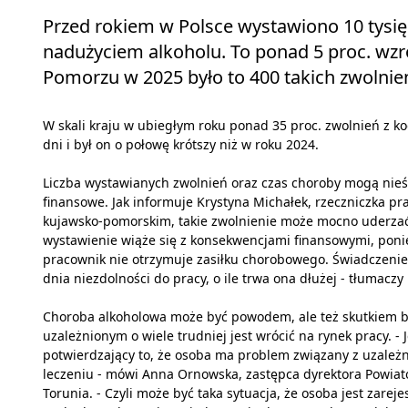
Przed rokiem w Polsce wystawiono 10 tysię
nadużyciem alkoholu. To ponad 5 proc. wzr
Pomorzu w 2025 było to 400 takich zwolnie
W skali kraju w ubiegłym roku ponad 35 proc. zwolnień z 
dni i był on o połowę krótszy niż w roku 2024.
Liczba wystawianych zwolnień oraz czas choroby mogą nie
finansowe. Jak informuje Krystyna Michałek, rzeczniczka 
kujawsko-pomorskim, takie zwolnienie może mocno uderzać 
wystawienie wiąże się z konsekwencjami finansowymi, poni
pracownik nie otrzymuje zasiłku chorobowego. Świadczenie 
dnia niezdolności do pracy, o ile trwa ona dłużej - tłumaczy
Choroba alkoholowa może być powodem, ale też skutkiem 
uzależnionym o wiele trudniej jest wrócić na rynek pracy. 
potwierdzający to, że osoba ma problem związany z uzależn
leczeniu - mówi Anna Ornowska, zastępca dyrektora Powia
Torunia. - Czyli może być taka sytuacja, że osoba jest zarej