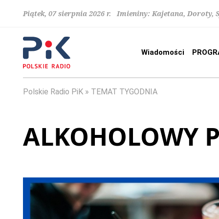
Piątek, 07 sierpnia 2026 r. Imieniny: Kajetana, Doroty, 
Wiadomości
PROGR
Polskie Radio PiK
TEMAT TYGODNIA
ALKOHOLOWY 