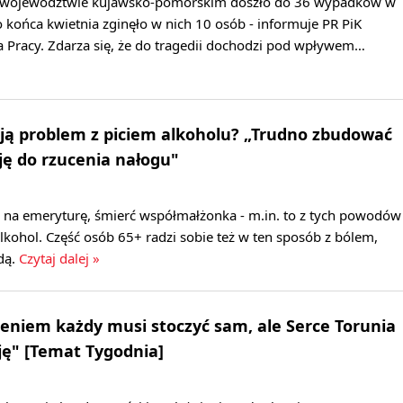
 województwie kujawsko-pomorskim doszło do 36 wypadków w
o końca kwietnia zginęło w nich 10 osób - informuje PR PiK
 Pracy. Zdarza się, że do tragedii dochodzi pod wpływem…
ją problem z piciem alkoholu? „Trudno zbudować
ę do rzucenia nałogu"
e na emeryturę, śmierć współmałżonka - m.in. to z tych powodów
alkohol. Część osób 65+ radzi sobie też w ten sposób z bólem,
dą.
Czytaj dalej »
ieniem każdy musi stoczyć sam, ale Serce Torunia
ę" [Temat Tygodnia]