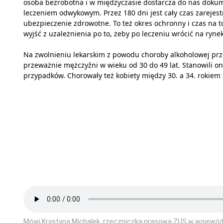
osoba bezrobotna i w międzyczasie dostarcza do nas dokume
leczeniem odwykowym. Przez 180 dni jest cały czas zarejes
ubezpieczenie zdrowotne. To też okres ochronny i czas na 
wyjść z uzależnienia po to, żeby po leczeniu wrócić na rynek
Na zwolnieniu lekarskim z powodu choroby alkoholowej prz
przeważnie mężczyźni w wieku od 30 do 49 lat. Stanowili on
przypadków. Chorowały też kobiety między 30. a 34. rokiem 
Mówi Krystyna Michałek, rzeczniczka prasowa ZUS w wojewó