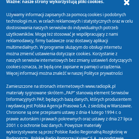
Ważne: nasze strony wykorzystują pliki cookies.
PODCAST AUDIO
Używamy informacji zapisanych za pomocą cookies i podobnych
technologii m.in. w celach reklamowych i statystycznych oraz w celu
dostosowania naszych serwisów do indywidualnych potrzeb
użytkowników. Mogą też stosować je współpracujący z nami
reklamodawcy, firmy badawcze oraz dostawcy aplikacji
multimedialnych. W programie służącym do obsługi internetu
można zmienić ustawienia dotyczące cookies. Korzystanie z
Polityka Prywatności
naszych serwisów internetowych bez zmiany ustawień dotyczących
Zasady korzystania z Serwisu
cookies oznacza, że będą one zapisane w pamięci urządzenia.
Więcej informacji można znaleźć w naszej
Polityce prywatności
Organizacje Pożytku Publicznego
Cyfryzacja DAB+
Zamieszczone na stronach internetowych www.radiopik.pl
materiały sygnowane skrótem „PAP” stanowią element Serwisów
Polityka ochrony danych osobowych
Informacyjnych PAP, będących bazą danych, których producentem
Abonament
i wydawcą jest Polska Agencja Prasowa S.A. z siedzibą w Warszawie.
Zamówienia publiczne
Chronione są one przepisami ustawy z dnia 4 lutego 1994 r. o
prawie autorskim i prawach pokrewnych oraz ustawy z dnia 27 lipca
2001 r. o ochronie baz danych. Powyższe materiały
Biuletyn Informacji Publicznej
wykorzystywane są przez Polskie Radio Regionalną Rozgłośnię w
Bydgoszczy „Polskie Radio Pomorza i Kujaw” S.A. na podstawie