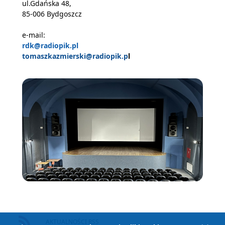
ul.Gdańska 48,
85-006 Bydgoszcz
e-mail:
rdk@radiopik.pl
tomaszkazmierski@radiopik.p
l
AKTUALNOŚCI RSS