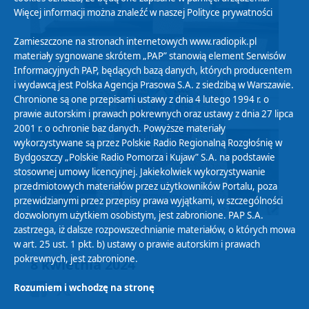
Więcej informacji można znaleźć w naszej
Polityce prywatności
Zamieszczone na stronach internetowych www.radiopik.pl
materiały sygnowane skrótem „PAP” stanowią element Serwisów
Informacyjnych PAP, będących bazą danych, których producentem
i wydawcą jest Polska Agencja Prasowa S.A. z siedzibą w Warszawie.
Chronione są one przepisami ustawy z dnia 4 lutego 1994 r. o
prawie autorskim i prawach pokrewnych oraz ustawy z dnia 27 lipca
2001 r. o ochronie baz danych. Powyższe materiały
wykorzystywane są przez Polskie Radio Regionalną Rozgłośnię w
Bydgoszczy „Polskie Radio Pomorza i Kujaw” S.A. na podstawie
stosownej umowy licencyjnej. Jakiekolwiek wykorzystywanie
przedmiotowych materiałów przez użytkowników Portalu, poza
przewidzianymi przez przepisy prawa wyjątkami, w szczególności
dozwolonym użytkiem osobistym, jest zabronione. PAP S.A.
zastrzega, iż dalsze rozpowszechnianie materiałów, o których mowa
w art. 25 ust. 1 pkt. b) ustawy o prawie autorskim i prawach
pokrewnych, jest zabronione.
8 kwietnia 2024
Rozumiem i wchodzę na stronę
2024-04-06