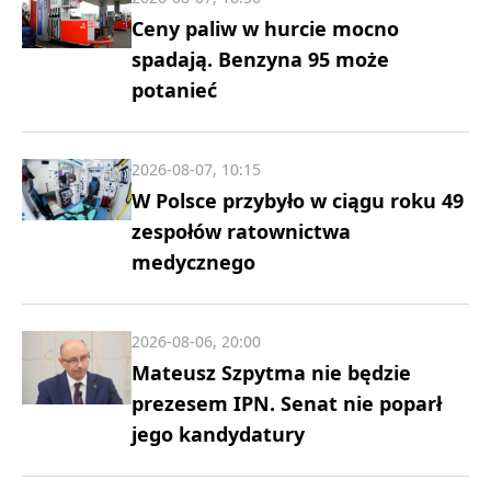
Ceny paliw w hurcie mocno
spadają. Benzyna 95 może
potanieć
2026-08-07, 10:15
W Polsce przybyło w ciągu roku 49
zespołów ratownictwa
medycznego
2026-08-06, 20:00
Mateusz Szpytma nie będzie
prezesem IPN. Senat nie poparł
jego kandydatury