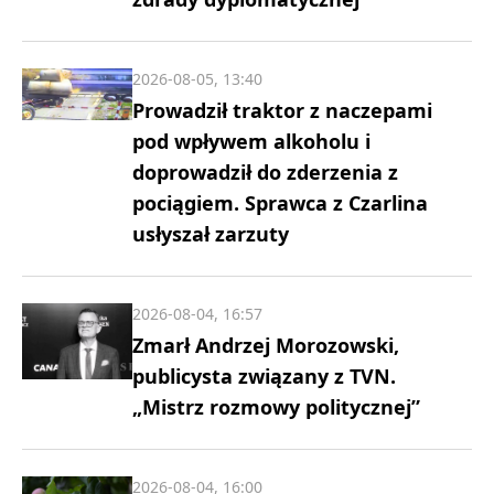
2026-08-05, 13:40
Prowadził traktor z naczepami
pod wpływem alkoholu i
doprowadził do zderzenia z
pociągiem. Sprawca z Czarlina
usłyszał zarzuty
2026-08-04, 16:57
Zmarł Andrzej Morozowski,
publicysta związany z TVN.
„Mistrz rozmowy politycznej”
2026-08-04, 16:00