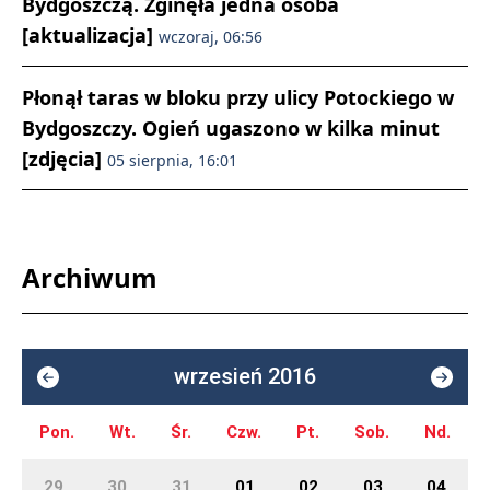
Bydgoszczą. Zginęła jedna osoba
[aktualizacja]
wczoraj, 06:56
Płonął taras w bloku przy ulicy Potockiego w
Bydgoszczy. Ogień ugaszono w kilka minut
[zdjęcia]
05 sierpnia, 16:01
Archiwum
wrzesień 2016
Pon.
Wt.
Śr.
Czw.
Pt.
Sob.
Nd.
29
30
31
01
02
03
04