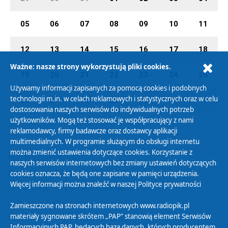
05
06
07
08
09
10
11
12
13
14
15
16
17
18
Ważne: nasze strony wykorzystują pliki cookies.
19
20
21
22
23
24
25
Używamy informacji zapisanych za pomocą cookies i podobnych
technologii m.in. w celach reklamowych i statystycznych oraz w celu
26
27
28
29
30
01
02
dostosowania naszych serwisów do indywidualnych potrzeb
użytkowników. Mogą też stosować je współpracujący z nami
reklamodawcy, firmy badawcze oraz dostawcy aplikacji
multimedialnych. W programie służącym do obsługi internetu
można zmienić ustawienia dotyczące cookies. Korzystanie z
Polityka Prywatności
naszych serwisów internetowych bez zmiany ustawień dotyczących
Zasady korzystania z Serwisu
cookies oznacza, że będą one zapisane w pamięci urządzenia.
Więcej informacji można znaleźć w naszej
Polityce prywatności
Organizacje Pożytku Publicznego
Cyfryzacja DAB+
Zamieszczone na stronach internetowych www.radiopik.pl
materiały sygnowane skrótem „PAP” stanowią element Serwisów
Polityka ochrony danych osobowych
Informacyjnych PAP, będących bazą danych, których producentem