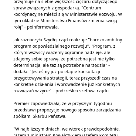
przyjmuje na siebie większość ciężaru dotyczącego
spraw związanych z gospodarką. "Centrum
koordynacyjne mieści się w Ministerstwie Rozwoju. W
tym układzie Ministerstwo Finansów zmienia swoją
rolę" - poinformowała.
Jak zaznaczyła Szydło, rząd realizuje "bardzo ambitny
program odpowiedzialnego rozwoju". "Program, z
którym wszyscy wiążemy ogromne nadzieje, ale
zdajemy sobie sprawę, że potrzebna jest nie tylko
determinacja, ale też są potrzebne narzędzia" -
dodała. "Jesteśmy już po etapie konsultacji i
przygotowywania strategii, teraz przyszedł czas na
konkretne działania i wprowadzenie już konkretnych
rozwiązań w życie" - podkreśliła szefowa rządu.
Premier zapowiedziała, że w przyszłym tygodniu
przedstawi propozycje nowego sposobu zarządzania
spółkami Skarbu Państwa.
"W najbliższym dniach, we wtorek prawdopodobnie,
razem z ministrem Kowalczykiem (szefem Komitetu