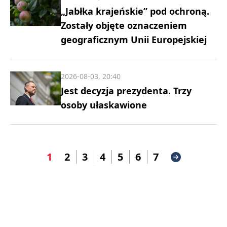
„Jabłka krajeńskie” pod ochroną.
Zostały objęte oznaczeniem
geograficznym Unii Europejskiej
2026-08-03, 20:40
Jest decyzja prezydenta. Trzy
osoby ułaskawione
1
2
3
4
5
6
7