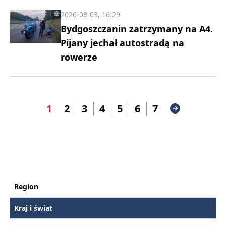
2026-08-03, 16:29
Bydgoszczanin zatrzymany na A4.
Pijany jechał autostradą na
rowerze
1
2
3
4
5
6
7
Region
Kraj i świat