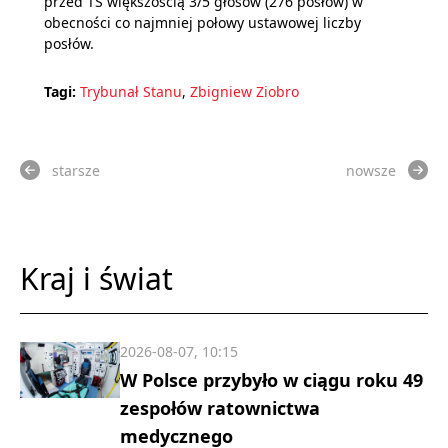
przed TS większością 3/5 głosów (276 posłów) w
obecności co najmniej połowy ustawowej liczby
posłów.
Tagi:
Trybunał Stanu
,
Zbigniew Ziobro
starsze
nowsze
Kraj i świat
2026-08-07, 10:15
W Polsce przybyło w ciągu roku 49
zespołów ratownictwa
medycznego