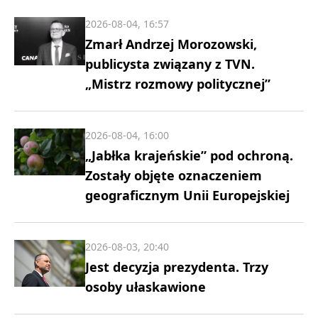
2026-08-04, 16:57
Zmarł Andrzej Morozowski,
publicysta związany z TVN.
„Mistrz rozmowy politycznej”
2026-08-04, 16:00
„Jabłka krajeńskie” pod ochroną.
Zostały objęte oznaczeniem
geograficznym Unii Europejskiej
2026-08-03, 20:40
Jest decyzja prezydenta. Trzy
osoby ułaskawione