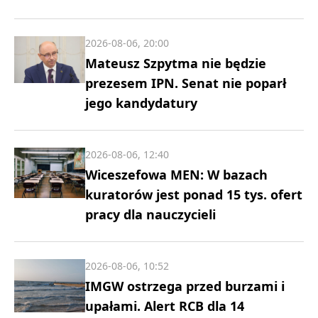
2026-08-06, 20:00
Mateusz Szpytma nie będzie
prezesem IPN. Senat nie poparł
jego kandydatury
2026-08-06, 12:40
Wiceszefowa MEN: W bazach
kuratorów jest ponad 15 tys. ofert
pracy dla nauczycieli
2026-08-06, 10:52
IMGW ostrzega przed burzami i
upałami. Alert RCB dla 14