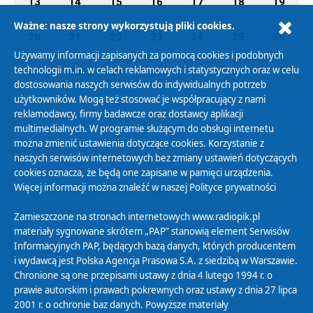
13
14
15
16
17
18
19
Ważne: nasze strony wykorzystują pliki cookies.
20
21
22
23
24
25
26
Używamy informacji zapisanych za pomocą cookies i podobnych
technologii m.in. w celach reklamowych i statystycznych oraz w celu
27
28
29
30
01
02
03
dostosowania naszych serwisów do indywidualnych potrzeb
użytkowników. Mogą też stosować je współpracujący z nami
reklamodawcy, firmy badawcze oraz dostawcy aplikacji
multimedialnych. W programie służącym do obsługi internetu
można zmienić ustawienia dotyczące cookies. Korzystanie z
Polityka Prywatności
naszych serwisów internetowych bez zmiany ustawień dotyczących
Zasady korzystania z Serwisu
cookies oznacza, że będą one zapisane w pamięci urządzenia.
Więcej informacji można znaleźć w naszej
Polityce prywatności
Organizacje Pożytku Publicznego
Cyfryzacja DAB+
Zamieszczone na stronach internetowych www.radiopik.pl
materiały sygnowane skrótem „PAP” stanowią element Serwisów
Polityka ochrony danych osobowych
Informacyjnych PAP, będących bazą danych, których producentem
Abonament
i wydawcą jest Polska Agencja Prasowa S.A. z siedzibą w Warszawie.
Zamówienia publiczne
Chronione są one przepisami ustawy z dnia 4 lutego 1994 r. o
prawie autorskim i prawach pokrewnych oraz ustawy z dnia 27 lipca
2001 r. o ochronie baz danych. Powyższe materiały