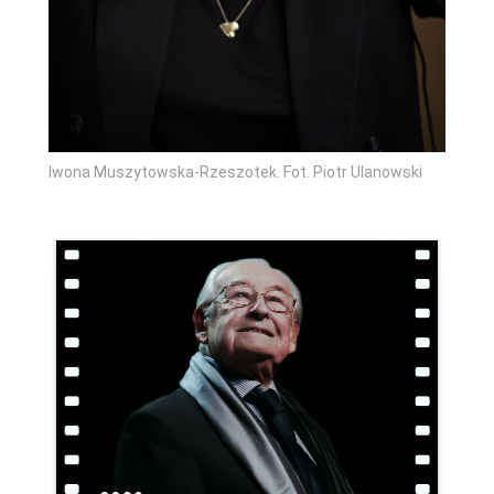
Iwona Muszytowska-Rzeszotek. Fot. Piotr Ulanowski