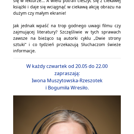
się w lekturze... A wielu potrafi cieszyć się z ciekawej
książki i daje się wciągnąć w ciekawą akcję obrazu na
dużym czy małym ekranie!
Jak jednak wpaść na trop godnego uwagi filmu czy
zajmującej literatury? Szczęśliwie w tych sprawach
zawsze na bieżąco są autorki cyklu „Dwie strony
sztuki” i co tydzień przekazują Słuchaczom świeże
informacje.
W każdy czwartek od 20.05 do 22.00
zapraszają:
Iwona Muszytowska-Rzeszotek
i Bogumiła Wresiło.