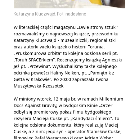
Katarzyna Kluczwajd. Fot. nadesłane
W literackiej części magazynu „Dwie strony sztuki”
rozmawialiśmy o najnowszej książce, przewodniku
Katarzyny Kluczwajd - muzealniczki, regionalistki
oraz autorki wielu książek o historii Torunia.
„Pruskomurowa orbita” to kolejna odsłona serii pt.
„Toruń SPACErkiem”. Recenzujemy książkę Agnieszki
Jeż pt. „Przewina”. Wysłuchaliśmy także kolejnego
odcinka powieści Haliny Nelken, pt. „Pamiętnik z
Getta w Krakowie”. Po 20:00 zapraszała Iwona
Muszytowska-Rzeszotek.
W miniony wtorek, 12 maja br. w ramach Millennium
Docs Against Gravity, w bydgoskim Kinie „Orzeł”
odbył się premierowy pokaz filmu bydgoskiego
reżysera Macieja Cuske pt. „Kandydaci śmierci”. To
kolejna odsłona dokumentu, który realizują Maciej
Cuske, a z nim: jego syn - operator Stanisław Cuske,
filmowiec Rafał Waraczewski oraz Adrian Weber.