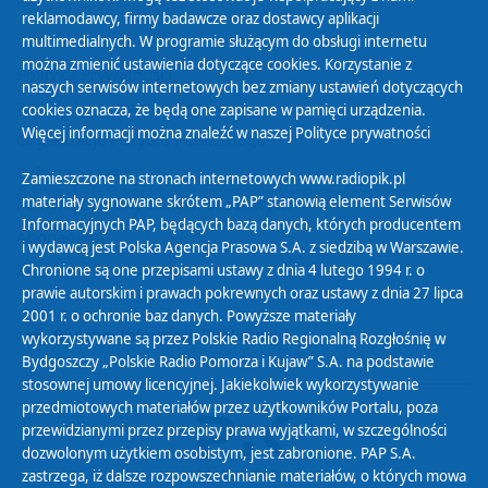
reklamodawcy, firmy badawcze oraz dostawcy aplikacji
multimedialnych. W programie służącym do obsługi internetu
można zmienić ustawienia dotyczące cookies. Korzystanie z
Polityka Prywatności
naszych serwisów internetowych bez zmiany ustawień dotyczących
Zasady korzystania z Serwisu
cookies oznacza, że będą one zapisane w pamięci urządzenia.
Więcej informacji można znaleźć w naszej
Polityce prywatności
Organizacje Pożytku Publicznego
Cyfryzacja DAB+
Zamieszczone na stronach internetowych www.radiopik.pl
materiały sygnowane skrótem „PAP” stanowią element Serwisów
Polityka ochrony danych osobowych
Informacyjnych PAP, będących bazą danych, których producentem
Abonament
i wydawcą jest Polska Agencja Prasowa S.A. z siedzibą w Warszawie.
Zamówienia publiczne
Chronione są one przepisami ustawy z dnia 4 lutego 1994 r. o
prawie autorskim i prawach pokrewnych oraz ustawy z dnia 27 lipca
2001 r. o ochronie baz danych. Powyższe materiały
Biuletyn Informacji Publicznej
wykorzystywane są przez Polskie Radio Regionalną Rozgłośnię w
Bydgoszczy „Polskie Radio Pomorza i Kujaw” S.A. na podstawie
stosownej umowy licencyjnej. Jakiekolwiek wykorzystywanie
przedmiotowych materiałów przez użytkowników Portalu, poza
przewidzianymi przez przepisy prawa wyjątkami, w szczególności
dozwolonym użytkiem osobistym, jest zabronione. PAP S.A.
zastrzega, iż dalsze rozpowszechnianie materiałów, o których mowa