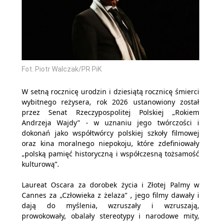
Fot. Piotr Walczak/PR PiK
W setną rocznicę urodzin i dziesiątą rocznicę śmierci
wybitnego reżysera, rok 2026 ustanowiony został
przez Senat Rzeczypospolitej Polskiej „Rokiem
Andrzeja Wajdy” - w uznaniu jego twórczości i
dokonań jako współtwórcy polskiej szkoły filmowej
oraz kina moralnego niepokoju, które zdefiniowały
„polską pamięć historyczną i współczesną tożsamość
kulturową”.
Laureat Oscara za dorobek życia i Złotej Palmy w
Cannes za „Człowieka z żelaza” , jego filmy dawały i
dają do myślenia, wzruszały i wzruszają,
prowokowały, obalały stereotypy i narodowe mity,