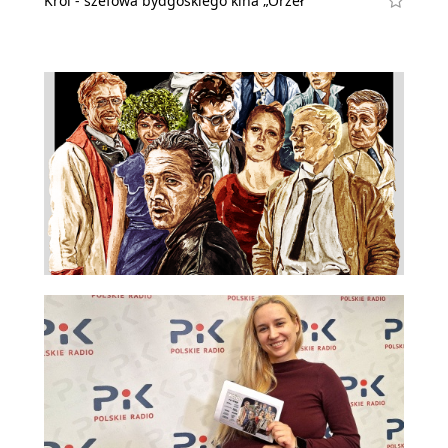
Król - szefowa bydgoskiego kina „Orzeł”