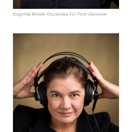
Bogumiła Wresiło-Olszewska. Fot. Piotr Ulanowski