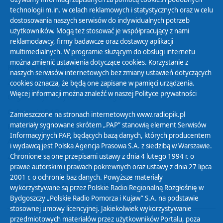
technologii m.in. w celach reklamowych i statystycznych oraz w celu
dostosowania naszych serwisów do indywidualnych potrzeb
użytkowników. Mogą też stosować je współpracujący z nami
reklamodawcy, firmy badawcze oraz dostawcy aplikacji
multimedialnych. W programie służącym do obsługi internetu
można zmienić ustawienia dotyczące cookies. Korzystanie z
Polityka Prywatności
naszych serwisów internetowych bez zmiany ustawień dotyczących
Zasady korzystania z Serwisu
cookies oznacza, że będą one zapisane w pamięci urządzenia.
Więcej informacji można znaleźć w naszej
Polityce prywatności
Organizacje Pożytku Publicznego
Cyfryzacja DAB+
Zamieszczone na stronach internetowych www.radiopik.pl
materiały sygnowane skrótem „PAP” stanowią element Serwisów
Polityka ochrony danych osobowych
Informacyjnych PAP, będących bazą danych, których producentem
Abonament
i wydawcą jest Polska Agencja Prasowa S.A. z siedzibą w Warszawie.
Zamówienia publiczne
Chronione są one przepisami ustawy z dnia 4 lutego 1994 r. o
prawie autorskim i prawach pokrewnych oraz ustawy z dnia 27 lipca
2001 r. o ochronie baz danych. Powyższe materiały
Biuletyn Informacji Publicznej
wykorzystywane są przez Polskie Radio Regionalną Rozgłośnię w
Bydgoszczy „Polskie Radio Pomorza i Kujaw” S.A. na podstawie
stosownej umowy licencyjnej. Jakiekolwiek wykorzystywanie
przedmiotowych materiałów przez użytkowników Portalu, poza