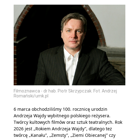
Filmoznawca - dr hab. Piotr Skrzypczak. Fot. Andrzej
Romański/umk.pl
6 marca obchodziliśmy 100. rocznicę urodzin
Andrzeja Wajdy wybitnego polskiego reżysera.
Twórcy kultowych filmów oraz sztuk teatralnych. Rok
2026 jest „Rokiem Andrzeja Wajdy”, dlatego tez
twórcę „Kanału”, „Zemsty”, „Ziemi Obiecanej” czy