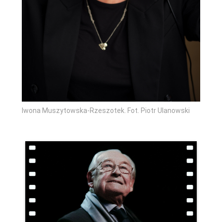
Iwona Muszytowska-Rzeszotek. Fot. Piotr Ulanowski