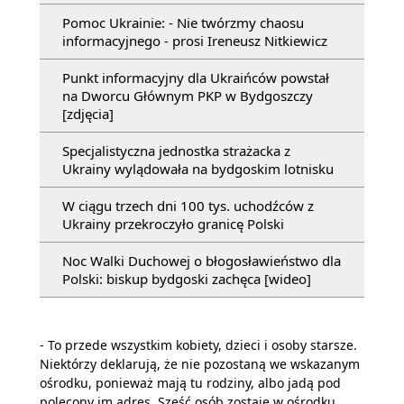
Pomoc Ukrainie: - Nie twórzmy chaosu
informacyjnego - prosi Ireneusz Nitkiewicz
Punkt informacyjny dla Ukraińców powstał
na Dworcu Głównym PKP w Bydgoszczy
[zdjęcia]
Specjalistyczna jednostka strażacka z
Ukrainy wylądowała na bydgoskim lotnisku
W ciągu trzech dni 100 tys. uchodźców z
Ukrainy przekroczyło granicę Polski
Noc Walki Duchowej o błogosławieństwo dla
Polski: biskup bydgoski zachęca [wideo]
- To przede wszystkim kobiety, dzieci i osoby starsze.
Niektórzy deklarują, że nie pozostaną we wskazanym
ośrodku, ponieważ mają tu rodziny, albo jadą pod
polecony im adres. Sześć osób zostaje w ośrodku.