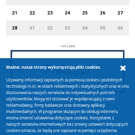
21
22
23
24
25
26
27
28
01
02
03
04
05
06
reklama
Ważne: nasze strony wykorzystują pliki cookies.
Używamy informacji zapisanych za pomocą cookies i podobnych
technologii m.in. w celach reklamowych i statystycznych oraz w celu
dostosowania naszych serwisów do indywidualnych potrzeb
użytkowników. Mogą też stosować je współpracujący z nami
reklamodawcy, firmy badawcze oraz dostawcy aplikacji
multimedialnych. W programie służącym do obsługi internetu
można zmienić ustawienia dotyczące cookies. Korzystanie z
Polityka Prywatności
naszych serwisów internetowych bez zmiany ustawień dotyczących
Zasady korzystania z Serwisu
cookies oznacza, że będą one zapisane w pamięci urządzenia.