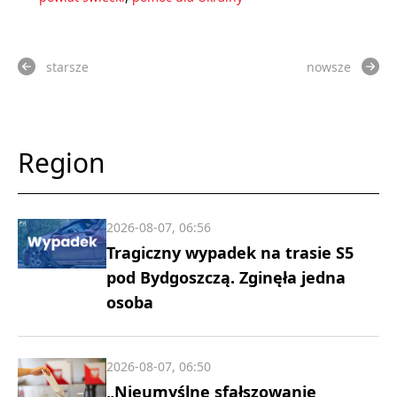
starsze
nowsze
Region
2026-08-07, 06:56
Tragiczny wypadek na trasie S5
pod Bydgoszczą. Zginęła jedna
osoba
2026-08-07, 06:50
„Nieumyślne sfałszowanie