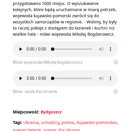
przygotowano 1000 miejsc. O wyszukiwanie
kolejnych, które będą uruchamiane w miarę potrzeb,
wojewoda kujawsko-pomorski zwrócił się do
wszystkich samorządów w regionie. - Wolimy, by były
to raczej pokoje z dostępem do łazienek i kuchni niż
wielkie hale - mówi wojewoda Mikołaj Bogdanowicz.
Mówi wojewoda Mikołaj Bogdanowicz
Mówi Jacek Kaczmarek
Miejscowość:
Bydgoszcz
Tagi:
Ukraina
,
uchodźcy
,
pomoc
,
kujawsko-pomorskie
,
powiat świecki
,
pomoc dla Ukrainy