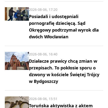
2026-08-06, 17:20
Posiadali i udostępniali
pornografię dziecięcą. Sąd
Okręgowy podtrzymał wyrok dla
dwóch Włocławian
2026-08-06, 16:40
Działacze prawicy chcą zmian w
przepisach. To pokłosie sporu o
dzwony w kościele Świętej Trójcy
w Bydgoszczy
2026-08-06, 15:51
Toruńska aktywistka z aktem