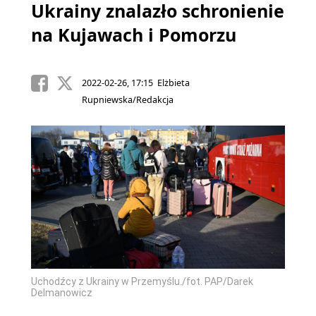
Ukrainy znalazło schronienie
na Kujawach i Pomorzu
2022-02-26, 17:15 Elżbieta
Rupniewska/Redakcja
Uchodźcy z Ukrainy w Przemyślu./fot. PAP/Darek
Delmanowicz