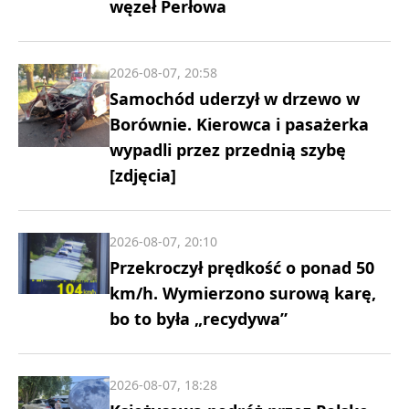
węzeł Perłowa
2026-08-07, 20:58
Samochód uderzył w drzewo w
Borównie. Kierowca i pasażerka
wypadli przez przednią szybę
[zdjęcia]
2026-08-07, 20:10
Przekroczył prędkość o ponad 50
km/h. Wymierzono surową karę,
bo to była „recydywa”
2026-08-07, 18:28