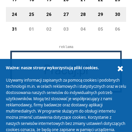
24
25
26
27
28
29
30
31
01
02
03
04
05
06
reklama
Ważne: nasze strony wykorzystują pliki cookies.
Używamy informacji zapisanych za pomocą cookies i podobnych
technologii m.in. w celach reklamowych i statystycznych oraz w celu
dostosowania naszych serwisów do indywidualnych potrzeb
użytkowników. Mogą też stosować je współpracujący z nami
reklamodawcy, firmy badawcze oraz dostawcy aplikacji
multimedialnych. W programie służącym do obsługi internetu
można zmienić ustawienia dotyczące cookies. Korzystanie z
Polityka Prywatności
naszych serwisów internetowych bez zmiany ustawień dotyczących
Zasady korzystania z Serwisu
cookies oznacza, że będą one zapisane w pamięci urządzenia.