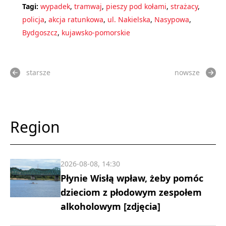
Tagi:
wypadek
,
tramwaj
,
pieszy pod kołami
,
strażacy
,
policja
,
akcja ratunkowa
,
ul. Nakielska
,
Nasypowa
,
Bydgoszcz
,
kujawsko-pomorskie
starsze
nowsze
Region
2026-08-08, 14:30
Płynie Wisłą wpław, żeby pomóc
dzieciom z płodowym zespołem
alkoholowym [zdjęcia]