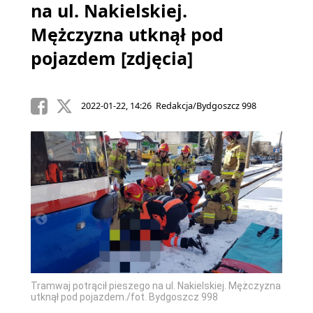
na ul. Nakielskiej.
Mężczyzna utknął pod
pojazdem [zdjęcia]
2022-01-22, 14:26 Redakcja/Bydgoszcz 998
żczyzna
Tramwaj potrącił pieszego na ul. Nakielskiej. Mężczyzna
Tramwa
utknął pod pojazdem./fot. Bydgoszcz 998
utknął