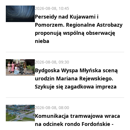
2026-08-08, 10:45
Perseidy nad Kujawami i
Pomorzem. Regionalne Astrobazy
proponują wspólną obserwację
nieba
2026-08-08, 09:30
Bydgoska Wyspa Młyńska sceną
urodzin Mariana Rejewskiego.
Szykuje się zagadkowa impreza
2026-08-08, 08:00
Komunikacja tramwajowa wraca
na odcinek rondo Fordońskie -