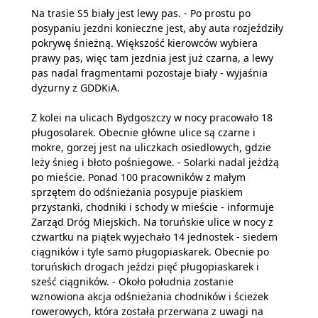
Na trasie S5 biały jest lewy pas. - Po prostu po
posypaniu jezdni konieczne jest, aby auta rozjeździły
pokrywę śnieżną. Większość kierowców wybiera
prawy pas, więc tam jezdnia jest już czarna, a lewy
pas nadal fragmentami pozostaje biały - wyjaśnia
dyżurny z GDDKiA.
Z kolei na ulicach Bydgoszczy w nocy pracowało 18
pługosolarek. Obecnie główne ulice są czarne i
mokre, gorzej jest na uliczkach osiedlowych, gdzie
leży śnieg i błoto pośniegowe. - Solarki nadal jeżdżą
po mieście. Ponad 100 pracowników z małym
sprzętem do odśnieżania posypuje piaskiem
przystanki, chodniki i schody w mieście - informuje
Zarząd Dróg Miejskich. Na toruńskie ulice w nocy z
czwartku na piątek wyjechało 14 jednostek - siedem
ciągników i tyle samo pługopiaskarek. Obecnie po
toruńskich drogach jeździ pięć pługopiaskarek i
sześć ciągników. - Około południa zostanie
wznowiona akcja odśnieżania chodników i ścieżek
rowerowych, która została przerwana z uwagi na