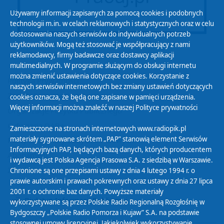
Używamy informacji zapisanych za pomocą cookies i podobnych
technologii m.in. w celach reklamowych i statystycznych oraz w celu
dostosowania naszych serwisów do indywidualnych potrzeb
użytkowników. Mogą też stosować je współpracujący z nami
reklamodawcy, firmy badawcze oraz dostawcy aplikacji
multimedialnych. W programie służącym do obsługi internetu
można zmienić ustawienia dotyczące cookies. Korzystanie z
Polityka Prywatności
naszych serwisów internetowych bez zmiany ustawień dotyczących
Zasady korzystania z Serwisu
cookies oznacza, że będą one zapisane w pamięci urządzenia.
Więcej informacji można znaleźć w naszej
Polityce prywatności
Organizacje Pożytku Publicznego
Cyfryzacja DAB+
Zamieszczone na stronach internetowych www.radiopik.pl
materiały sygnowane skrótem „PAP” stanowią element Serwisów
Polityka ochrony danych osobowych
Informacyjnych PAP, będących bazą danych, których producentem
Abonament
i wydawcą jest Polska Agencja Prasowa S.A. z siedzibą w Warszawie.
Zamówienia publiczne
Chronione są one przepisami ustawy z dnia 4 lutego 1994 r. o
prawie autorskim i prawach pokrewnych oraz ustawy z dnia 27 lipca
2001 r. o ochronie baz danych. Powyższe materiały
Biuletyn Informacji Publicznej
wykorzystywane są przez Polskie Radio Regionalną Rozgłośnię w
Bydgoszczy „Polskie Radio Pomorza i Kujaw” S.A. na podstawie
stosownej umowy licencyjnej. Jakiekolwiek wykorzystywanie