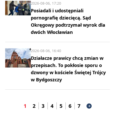
2026-08-06, 17:20
Posiadali i udostępniali
pornografię dziecięcą. Sąd
Okręgowy podtrzymał wyrok dla
dwóch Włocławian
2026-08-06, 16:40
Działacze prawicy chcą zmian w
przepisach. To pokłosie sporu o
dzwony w kościele Świętej Trójcy
w Bydgoszczy
1
2
3
4
5
6
7