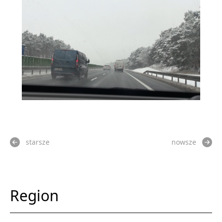
starsze
nowsze
Region