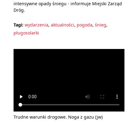
intensywne opady śniegu - informuje Miejski Zarząd
Dróg.
Tagi:
wydarzenia
,
aktualności
,
pogoda
,
śnieg
,
pługosolarki
Trudne warunki drogowe. Noga z gazu (jw)