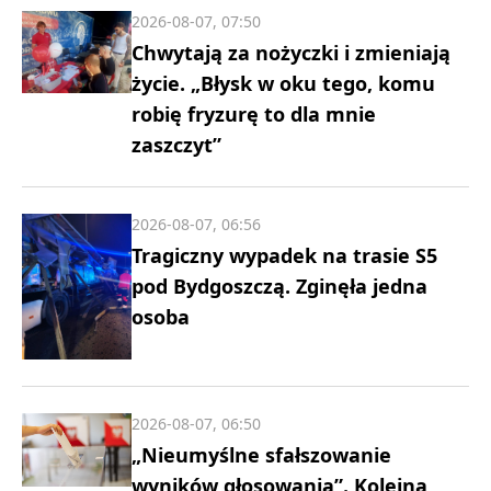
2026-08-07, 07:50
Chwytają za nożyczki i zmieniają
życie. „Błysk w oku tego, komu
robię fryzurę to dla mnie
zaszczyt”
2026-08-07, 06:56
Tragiczny wypadek na trasie S5
pod Bydgoszczą. Zginęła jedna
osoba
2026-08-07, 06:50
„Nieumyślne sfałszowanie
wyników głosowania”. Kolejna