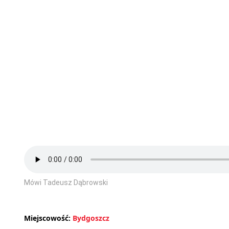
Mówi Tadeusz Dąbrowski
Miejscowość:
Bydgoszcz