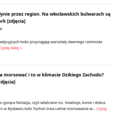
płynie przez region. Na włocławskich bulwarach są
rk [zdjęcia]
DW
radycyjnych łodzi przyciągają warsztaty dawnego rzemiosła
zytaj dalej »
 morsować i to w klimacie Dzikiego Zachodu?
djęcia]
 gorąca fantazja, czyli właściwie nic. Kowboje, konie i dobra
em w Bysławiu koło Tucholi trwa Letnie morsowanie w…
Czytaj