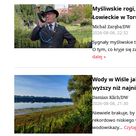
Myśliwskie rogi,
Łowieckie w Tor
Michał Zaręba/DW
2026-08-08, 22:32
Sygnały myśliwskie t
O tym, co kryje się
dalej »
Wody w Wiśle ja
wyższy niż najni
Damian Klich/DW
2026-08-08, 21:30
Niewiele brakuje, b
rekordowo niskiego 
wodowskazy…
Czytaj