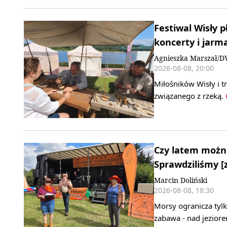
Festiwal Wisły 
koncerty i jarma
Agnieszka Marszał/
2026-08-08, 20:00
Miłośników Wisły i t
związanego z rzeką.
C
Czy latem można
Sprawdziliśmy [z
Marcin Doliński
2026-08-08, 18:30
Morsy ogranicza tylko
zabawa - nad jezior