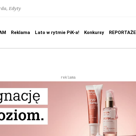
rda, Edyty
AM
Reklama
Lato w rytmie PiK-a!
Konkursy
REPORTAŻE
reklama