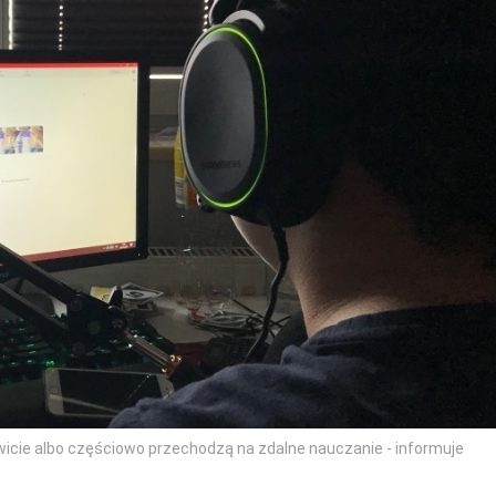
owicie albo częściowo przechodzą na zdalne nauczanie - informuje