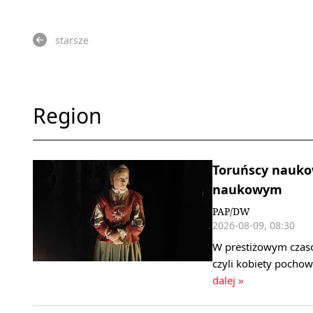
starsze
Region
Toruńscy naukow
naukowym
PAP/DW
2026-08-09, 08:30
W prestiżowym czaso
czyli kobiety pochow
dalej »