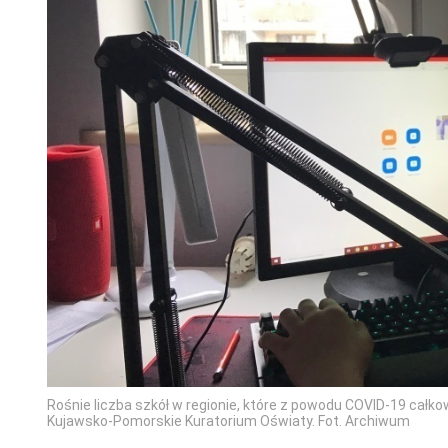
Rośnie liczba szkół w regionie, które z powodu COVID-19 całk
Kujawsko-Pomorskie Kuratorium Oświaty. Fot. Archiwum