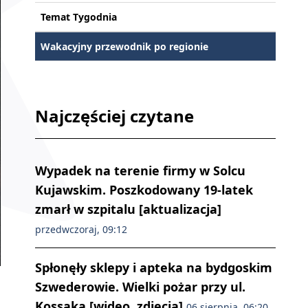
Temat Tygodnia
Wakacyjny przewodnik po regionie
Najczęściej czytane
Wypadek na terenie firmy w Solcu
Kujawskim. Poszkodowany 19-latek
zmarł w szpitalu [aktualizacja]
przedwczoraj, 09:12
Spłonęły sklepy i apteka na bydgoskim
Szwederowie. Wielki pożar przy ul.
Kossaka [wideo, zdjęcia]
06 sierpnia, 06:20