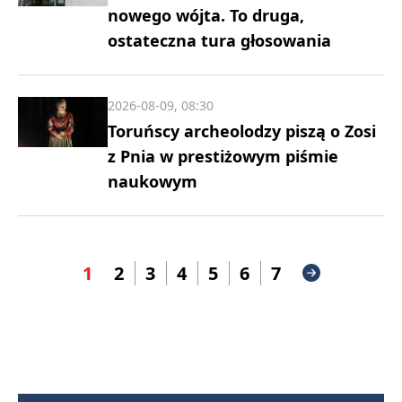
nowego wójta. To druga,
ostateczna tura głosowania
2026-08-09, 08:30
Toruńscy archeolodzy piszą o Zosi
z Pnia w prestiżowym piśmie
naukowym
1
2
3
4
5
6
7