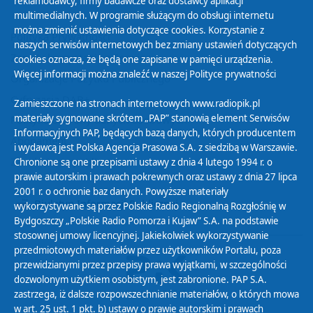
reklamodawcy, firmy badawcze oraz dostawcy aplikacji
multimedialnych. W programie służącym do obsługi internetu
można zmienić ustawienia dotyczące cookies. Korzystanie z
Polityka Prywatności
naszych serwisów internetowych bez zmiany ustawień dotyczących
Zasady korzystania z Serwisu
cookies oznacza, że będą one zapisane w pamięci urządzenia.
Więcej informacji można znaleźć w naszej
Polityce prywatności
Organizacje Pożytku Publicznego
Cyfryzacja DAB+
Zamieszczone na stronach internetowych www.radiopik.pl
materiały sygnowane skrótem „PAP” stanowią element Serwisów
Polityka ochrony danych osobowych
Informacyjnych PAP, będących bazą danych, których producentem
Abonament
i wydawcą jest Polska Agencja Prasowa S.A. z siedzibą w Warszawie.
Zamówienia publiczne
Chronione są one przepisami ustawy z dnia 4 lutego 1994 r. o
prawie autorskim i prawach pokrewnych oraz ustawy z dnia 27 lipca
2001 r. o ochronie baz danych. Powyższe materiały
Biuletyn Informacji Publicznej
wykorzystywane są przez Polskie Radio Regionalną Rozgłośnię w
Bydgoszczy „Polskie Radio Pomorza i Kujaw” S.A. na podstawie
stosownej umowy licencyjnej. Jakiekolwiek wykorzystywanie
przedmiotowych materiałów przez użytkowników Portalu, poza
przewidzianymi przez przepisy prawa wyjątkami, w szczególności
dozwolonym użytkiem osobistym, jest zabronione. PAP S.A.
zastrzega, iż dalsze rozpowszechnianie materiałów, o których mowa
w art. 25 ust. 1 pkt. b) ustawy o prawie autorskim i prawach