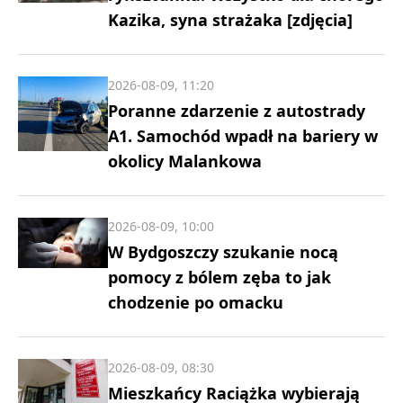
Kazika, syna strażaka [zdjęcia]
2026-08-09, 11:20
Poranne zdarzenie z autostrady
A1. Samochód wpadł na bariery w
okolicy Malankowa
2026-08-09, 10:00
W Bydgoszczy szukanie nocą
pomocy z bólem zęba to jak
chodzenie po omacku
2026-08-09, 08:30
Mieszkańcy Raciążka wybierają