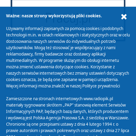
Ważne: nasze strony wykorzystują pliki cookies.
Używamy informacji zapisanych za pomocą cookies i podobnych
technologii m.in. w celach reklamowych i statystycznych oraz w celu
dostosowania naszych serwisów do indywidualnych potrzeb
użytkowników. Mogą też stosować je współpracujący z nami
reklamodawcy, firmy badawcze oraz dostawcy aplikacji
multimedialnych. W programie służącym do obsługi internetu
można zmienić ustawienia dotyczące cookies. Korzystanie z
Polityka Prywatności
naszych serwisów internetowych bez zmiany ustawień dotyczących
Zasady korzystania z Serwisu
cookies oznacza, że będą one zapisane w pamięci urządzenia.
Więcej informacji można znaleźć w naszej
Polityce prywatności
Organizacje Pożytku Publicznego
Cyfryzacja DAB+
Zamieszczone na stronach internetowych www.radiopik.pl
materiały sygnowane skrótem „PAP” stanowią element Serwisów
Polityka ochrony danych osobowych
Informacyjnych PAP, będących bazą danych, których producentem
Abonament
i wydawcą jest Polska Agencja Prasowa S.A. z siedzibą w Warszawie.
Zamówienia publiczne
Chronione są one przepisami ustawy z dnia 4 lutego 1994 r. o
prawie autorskim i prawach pokrewnych oraz ustawy z dnia 27 lipca