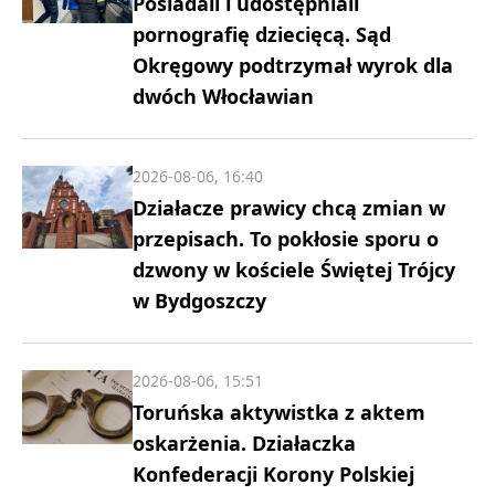
Posiadali i udostępniali
pornografię dziecięcą. Sąd
Okręgowy podtrzymał wyrok dla
dwóch Włocławian
2026-08-06, 16:40
Działacze prawicy chcą zmian w
przepisach. To pokłosie sporu o
dzwony w kościele Świętej Trójcy
w Bydgoszczy
2026-08-06, 15:51
Toruńska aktywistka z aktem
oskarżenia. Działaczka
Konfederacji Korony Polskiej