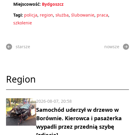
Miejscowość:
Bydgoszcz
Tagi:
policja
,
region
,
służba
,
ślubowanie
,
praca
,
szkolenie
starsze
nowsze
Region
2026-08-07, 20:58
Samochód uderzył w drzewo w
Borównie. Kierowca i pasażerka
wypadli przez przednią szybę