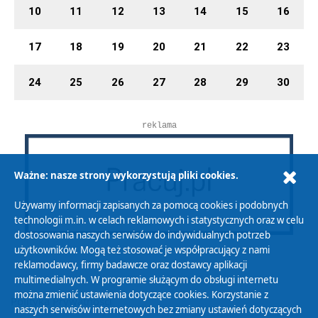
10
11
12
13
14
15
16
17
18
19
20
21
22
23
24
25
26
27
28
29
30
reklama
Ważne: nasze strony wykorzystują pliki cookies.
Używamy informacji zapisanych za pomocą cookies i podobnych
technologii m.in. w celach reklamowych i statystycznych oraz w celu
dostosowania naszych serwisów do indywidualnych potrzeb
użytkowników. Mogą też stosować je współpracujący z nami
reklamodawcy, firmy badawcze oraz dostawcy aplikacji
multimedialnych. W programie służącym do obsługi internetu
można zmienić ustawienia dotyczące cookies. Korzystanie z
Polityka Prywatności
naszych serwisów internetowych bez zmiany ustawień dotyczących