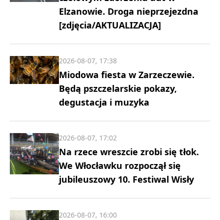
Elzanowie. Droga nieprzejezdna
[zdjęcia/AKTUALIZACJA]
2026-08-07, 17:38
Miodowa fiesta w Zarzeczewie.
Będą pszczelarskie pokazy,
degustacja i muzyka
2026-08-07, 17:02
Na rzece wreszcie zrobi się tłok.
We Włocławku rozpoczął się
jubileuszowy 10. Festiwal Wisły
2026-08-07, 16:00