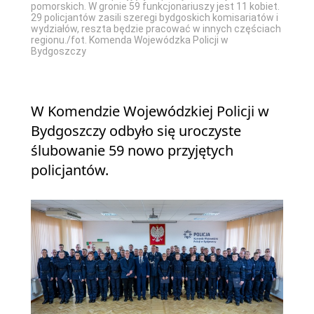
innych
pomorskich. W gronie 59 funkcjonariuszy jest 11 kobiet.
dzka
Policj
29 policjantów zasili szeregi bydgoskich komisariatów i
wydziałów, reszta będzie pracować w innych częściach
regionu./fot. Komenda Wojewódzka Policji w
Bydgoszczy
W Komendzie Wojewódzkiej Policji w
Bydgoszczy odbyło się uroczyste
ślubowanie 59 nowo przyjętych
policjantów.