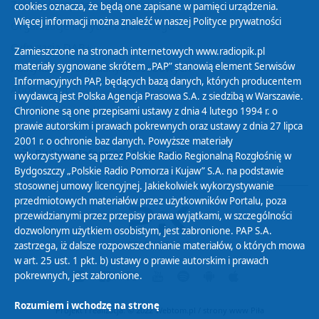
Zasady korzystania z Serwisu
cookies oznacza, że będą one zapisane w pamięci urządzenia.
Więcej informacji można znaleźć w naszej
Polityce prywatności
Organizacje Pożytku Publicznego
Cyfryzacja DAB+
Zamieszczone na stronach internetowych www.radiopik.pl
materiały sygnowane skrótem „PAP” stanowią element Serwisów
Polityka ochrony danych osobowych
Informacyjnych PAP, będących bazą danych, których producentem
Abonament
i wydawcą jest Polska Agencja Prasowa S.A. z siedzibą w Warszawie.
Zamówienia publiczne
Chronione są one przepisami ustawy z dnia 4 lutego 1994 r. o
prawie autorskim i prawach pokrewnych oraz ustawy z dnia 27 lipca
2001 r. o ochronie baz danych. Powyższe materiały
Biuletyn Informacji Publicznej
wykorzystywane są przez Polskie Radio Regionalną Rozgłośnię w
Bydgoszczy „Polskie Radio Pomorza i Kujaw” S.A. na podstawie
stosownej umowy licencyjnej. Jakiekolwiek wykorzystywanie
przedmiotowych materiałów przez użytkowników Portalu, poza
przewidzianymi przez przepisy prawa wyjątkami, w szczególności
dozwolonym użytkiem osobistym, jest zabronione. PAP S.A.
zastrzega, iż dalsze rozpowszechnianie materiałów, o których mowa
w art. 25 ust. 1 pkt. b) ustawy o prawie autorskim i prawach
pokrewnych, jest zabronione.
Rozumiem i wchodzę na stronę
Projekt i realizacja: © 2022
Webtom.pl
/
strony www Piła