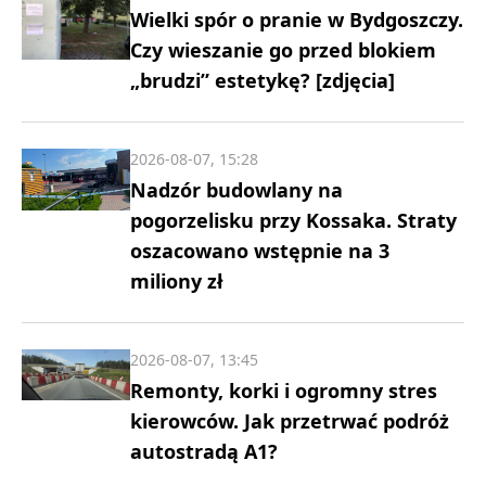
Wielki spór o pranie w Bydgoszczy.
Czy wieszanie go przed blokiem
„brudzi” estetykę? [zdjęcia]
2026-08-07, 15:28
Nadzór budowlany na
pogorzelisku przy Kossaka. Straty
oszacowano wstępnie na 3
miliony zł
2026-08-07, 13:45
Remonty, korki i ogromny stres
kierowców. Jak przetrwać podróż
autostradą A1?