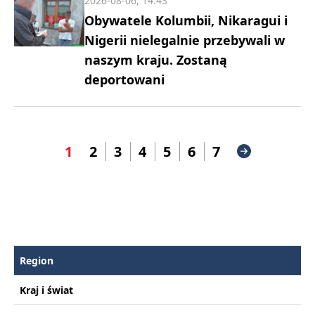
2026-08-06, 14:43
Obywatele Kolumbii, Nikaragui i
Nigerii nielegalnie przebywali w
naszym kraju. Zostaną
deportowani
1
2
3
4
5
6
7
Region
Kraj i świat