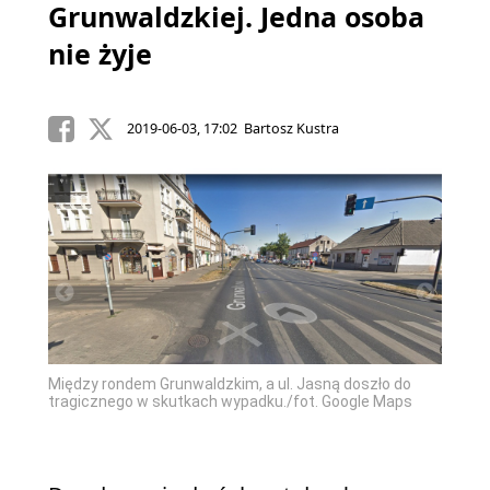
Grunwaldzkiej. Jedna osoba
nie żyje
2019-06-03, 17:02 Bartosz Kustra
Między rondem Grunwaldzkim, a ul. Jasną doszło do
tragicznego w skutkach wypadku./fot. Google Maps
Zdjęcie