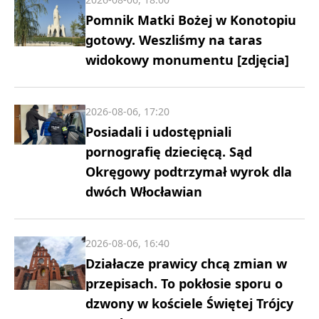
Pomnik Matki Bożej w Konotopiu
gotowy. Weszliśmy na taras
widokowy monumentu [zdjęcia]
2026-08-06, 17:20
Posiadali i udostępniali
pornografię dziecięcą. Sąd
Okręgowy podtrzymał wyrok dla
dwóch Włocławian
2026-08-06, 16:40
Działacze prawicy chcą zmian w
przepisach. To pokłosie sporu o
dzwony w kościele Świętej Trójcy