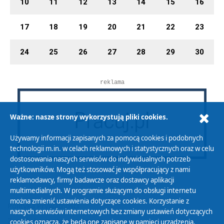
10
11
12
13
14
15
16
17
18
19
20
21
22
23
24
25
26
27
28
29
30
reklama
Ważne: nasze strony wykorzystują pliki cookies.
Używamy informacji zapisanych za pomocą cookies i podobnych
technologii m.in. w celach reklamowych i statystycznych oraz w celu
dostosowania naszych serwisów do indywidualnych potrzeb
użytkowników. Mogą też stosować je współpracujący z nami
reklamodawcy, firmy badawcze oraz dostawcy aplikacji
multimedialnych. W programie służącym do obsługi internetu
można zmienić ustawienia dotyczące cookies. Korzystanie z
Polityka Prywatności
naszych serwisów internetowych bez zmiany ustawień dotyczących
Zasady korzystania z Serwisu
cookies oznacza, że będą one zapisane w pamięci urządzenia.