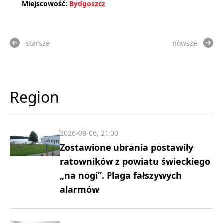
Miejscowość:
Bydgoszcz
starsze
nowsze
Region
2026-08-06, 21:00
Zostawione ubrania postawiły
ratowników z powiatu świeckiego
„na nogi”. Plaga fałszywych
alarmów