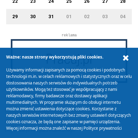
22
23
24
25
26
27
28
29
30
31
01
02
03
04
reklama
Ważne: nasze strony wykorzystują pliki cookies.
Używamy informacji zapisanych za pomocą cookies i podobnych
technologii m.in. w celach reklamowych i statystycznych oraz w celu
dostosowania naszych serwisów do indywidualnych potrzeb
użytkowników. Mogą też stosować je współpracujący z nami
reklamodawcy, firmy badawcze oraz dostawcy aplikacji
multimedialnych. W programie służącym do obsługi internetu
można zmienić ustawienia dotyczące cookies. Korzystanie z
Polityka Prywatności
naszych serwisów internetowych bez zmiany ustawień dotyczących
Zasady korzystania z Serwisu
cookies oznacza, że będą one zapisane w pamięci urządzenia.
Więcej informacji można znaleźć w naszej
Polityce prywatności
Organizacje Pożytku Publicznego