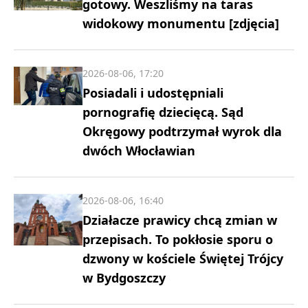
gotowy. Weszliśmy na taras
widokowy monumentu [zdjęcia]
2026-08-06, 17:20
Posiadali i udostępniali
pornografię dziecięcą. Sąd
Okręgowy podtrzymał wyrok dla
dwóch Włocławian
2026-08-06, 16:40
Działacze prawicy chcą zmian w
przepisach. To pokłosie sporu o
dzwony w kościele Świętej Trójcy
w Bydgoszczy