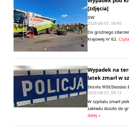
Wypadek pod Kr
[zdjęcia]
DW
2026-08-07, 09:45
Do groźnego zdarzen
krajowej nr 62.
Czyta
Wypadek na ter
latek zmarł w sz
Dorota Witt/Damian 
2026-08-07, 09:12
W szpitalu zmarł je
zakładu doszło do 
dalej »