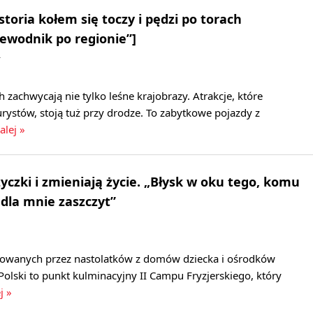
toria kołem się toczy i pędzi po torach
ewodnik po regionie”]
W
 zachwycają nie tylko leśne krajobrazy. Atrakcje, które
ystów, stoją tuż przy drodze. To zabytkowe pojazdy z
alej »
yczki i zmieniają życie. „Błysk w oku tego, komu
 dla mnie zaszczyt”
towanych przez nastolatków z domów dziecka i ośrodków
Polski to punkt kulminacyjny II Campu Fryzjerskiego, który
j »