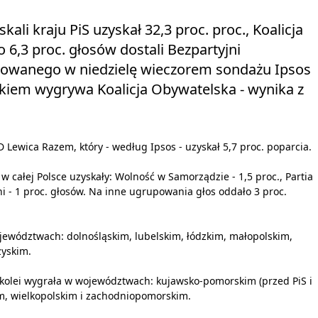
i kraju PiS uzyskał 32,3 proc. proc., Koalicja
po 6,3 proc. głosów dostali Bezpartyjni
ikowanego w niedzielę wieczorem sondażu Ipsos
kiem wygrywa Koalicja Obywatelska - wynika z
 Lewica Razem, który - według Ipsos - uzyskał 5,7 proc. poparcia.
całej Polsce uzyskały: Wolność w Samorządzie - 1,5 proc., Partia
oni - 1 proc. głosów. Na inne ugrupowania głos oddało 3 proc.
jewództwach: dolnośląskim, lubelskim, łódzkim, małopolskim,
zyskim.
z kolei wygrała w województwach: kujawsko-pomorskim (przed PiS i
m, wielkopolskim i zachodniopomorskim.