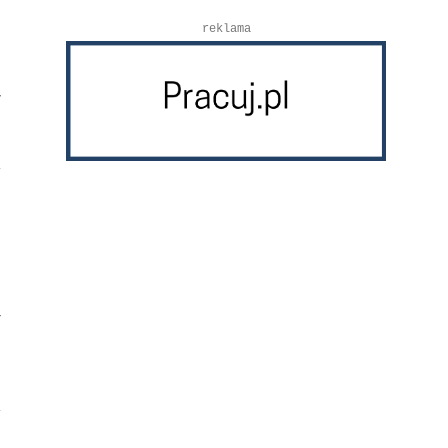
reklama
w
y