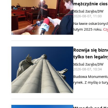
mężczyźnie cio
Michał Zaręba/DW
2026-08-07, 11:00
Na ławie oskarżonych
lutym 2025 roku.
Czy
Rozwija się biz
tylko ten legaln
Michał Zaręba/DW
2026-08-07, 10:34
Budowa Monumentu Ma
rynek. Z myślą o tu