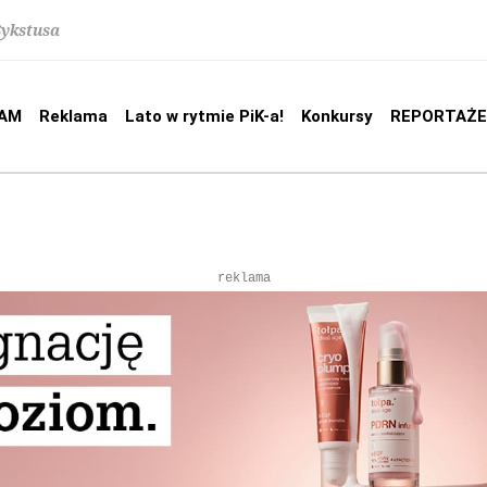
Sykstusa
AM
Reklama
Lato w rytmie PiK-a!
Konkursy
REPORTAŻE
reklama