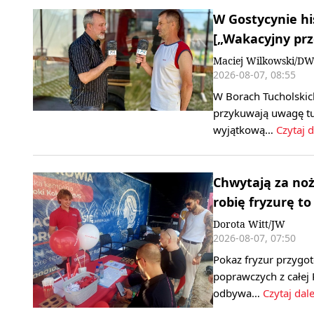
W Gostycynie his
[„Wakacyjny prz
Maciej Wilkowski/D
2026-08-07, 08:55
W Borach Tucholskich
przykuwają uwagę tur
wyjątkową…
Czytaj d
Chwytają za noż
robię fryzurę to
Dorota Witt/JW
2026-08-07, 07:50
Pokaz fryzur przygo
poprawczych z całej 
odbywa…
Czytaj dale