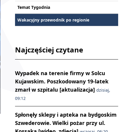
Temat Tygodnia
Wakacyjny przewodnik po regionie
Najczęściej czytane
Wypadek na terenie firmy w Solcu
Kujawskim. Poszkodowany 19-latek
zmarł w szpitalu [aktualizacja]
dzisiaj,
09:12
Spłonęły sklepy i apteka na bydgoskim
Szwederowie. Wielki pożar przy ul.
Kossaka [wideo, zdjęcia]
wczoraj, 06:20