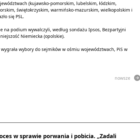
ojewództwach (kujawsko-pomorskim, lubelskim, łódzkim,
rskim, świętokrzyskim, warmińsko-mazurskim, wielkopolskim i
zło się PSL.
e na podium wywalczyli, według sondażu Ipsos, Bezpartyjni
iejszość Niemiecka (opolskie).
 wygrała wybory do sejmików w ośmiu województwach, PiS w
nowsze
oces w sprawie porwania i pobicia. „Zadali