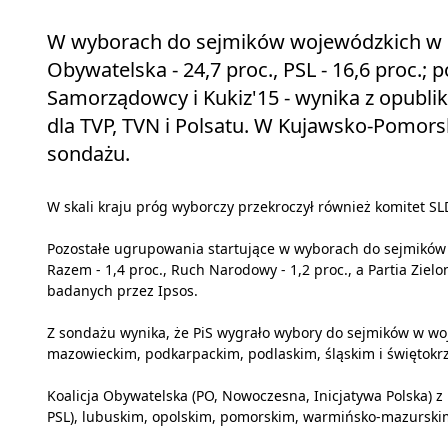
W wyborach do sejmików wojewódzkich w skal
Obywatelska - 24,7 proc., PSL - 16,6 proc.; 
Samorządowcy i Kukiz'15 - wynika z opubl
dla TVP, TVN i Polsatu. W Kujawsko-Pomors
sondażu.
W skali kraju próg wyborczy przekroczył również komitet SLD
Pozostałe ugrupowania startujące w wyborach do sejmików w 
Razem - 1,4 proc., Ruch Narodowy - 1,2 proc., a Partia Ziel
badanych przez Ipsos.
Z sondażu wynika, że PiS wygrało wybory do sejmików w wo
mazowieckim, podkarpackim, podlaskim, śląskim i świętokr
Koalicja Obywatelska (PO, Nowoczesna, Inicjatywa Polska) 
PSL), lubuskim, opolskim, pomorskim, warmińsko-mazurski