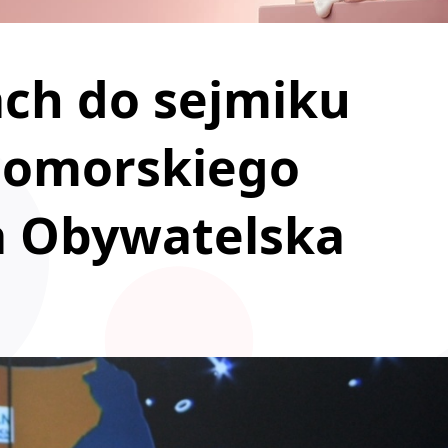
ach do sejmiku
pomorskiego
a Obywatelska