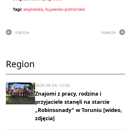
Tagi:
wojewoda
,
kujawsko-pomorskie
starsze
nowsze
Region
2026-08-09, 12:50
Znajomi z pracy, rodzina i
przyjaciele stanęli na starcie
„Robinsonady" w Toruniu [wideo,
zdjęcia]