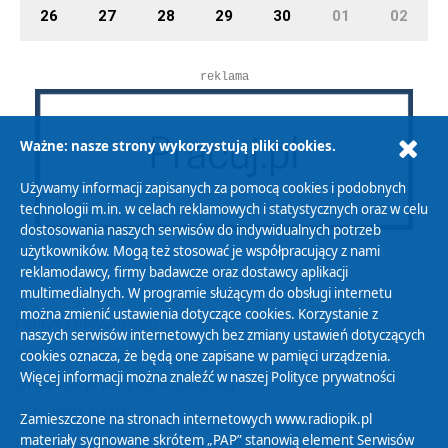
26
27
28
29
30
01
02
reklama
Ważne: nasze strony wykorzystują pliki cookies.
Używamy informacji zapisanych za pomocą cookies i podobnych
technologii m.in. w celach reklamowych i statystycznych oraz w celu
dostosowania naszych serwisów do indywidualnych potrzeb
użytkowników. Mogą też stosować je współpracujący z nami
reklamodawcy, firmy badawcze oraz dostawcy aplikacji
multimedialnych. W programie służącym do obsługi internetu
można zmienić ustawienia dotyczące cookies. Korzystanie z
Polityka Prywatności
naszych serwisów internetowych bez zmiany ustawień dotyczących
Zasady korzystania z Serwisu
cookies oznacza, że będą one zapisane w pamięci urządzenia.
Więcej informacji można znaleźć w naszej
Polityce prywatności
Organizacje Pożytku Publicznego
Cyfryzacja DAB+
Zamieszczone na stronach internetowych www.radiopik.pl
materiały sygnowane skrótem „PAP” stanowią element Serwisów
Polityka ochrony danych osobowych