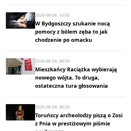
2026-08-09, 10:00
W Bydgoszczy szukanie nocą
pomocy z bólem zęba to jak
chodzenie po omacku
2026-08-09, 08:30
Mieszkańcy Raciążka wybierają
nowego wójta. To druga,
ostateczna tura głosowania
2026-08-09, 08:30
Toruńscy archeolodzy piszą o Zosi
z Pnia w prestiżowym piśmie