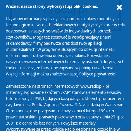
Ważne: nasze strony wykorzystują pliki cookies.
Używamy informacji zapisanych za pomocą cookies i podobnych
technologii m.in. w celach reklamowych i statystycznych oraz w celu
dostosowania naszych serwisów do indywidualnych potrzeb
użytkowników. Mogą też stosować je współpracujący z nami
reklamodawcy, firmy badawcze oraz dostawcy aplikacji
multimedialnych. W programie służącym do obsługi internetu
można zmienić ustawienia dotyczące cookies. Korzystanie z
Polityka Prywatności
naszych serwisów internetowych bez zmiany ustawień dotyczących
Zasady korzystania z Serwisu
cookies oznacza, że będą one zapisane w pamięci urządzenia.
Więcej informacji można znaleźć w naszej
Polityce prywatności
Organizacje Pożytku Publicznego
Cyfryzacja DAB+
Zamieszczone na stronach internetowych www.radiopik.pl
materiały sygnowane skrótem „PAP” stanowią element Serwisów
Polityka ochrony danych osobowych
Informacyjnych PAP, będących bazą danych, których producentem
Abonament
i wydawcą jest Polska Agencja Prasowa S.A. z siedzibą w Warszawie.
Zamówienia publiczne
Chronione są one przepisami ustawy z dnia 4 lutego 1994 r. o
prawie autorskim i prawach pokrewnych oraz ustawy z dnia 27 lipca
2001 r. o ochronie baz danych. Powyższe materiały
Biuletyn Informacji Publicznej
wykorzystywane są przez Polskie Radio Regionalną Rozgłośnię w