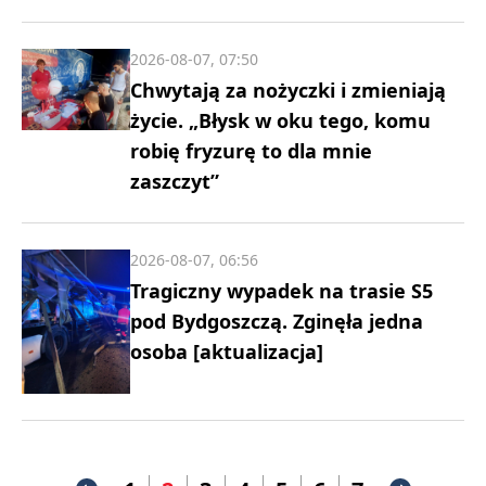
2026-08-07, 07:50
Chwytają za nożyczki i zmieniają
życie. „Błysk w oku tego, komu
robię fryzurę to dla mnie
zaszczyt”
2026-08-07, 06:56
Tragiczny wypadek na trasie S5
pod Bydgoszczą. Zginęła jedna
osoba [aktualizacja]