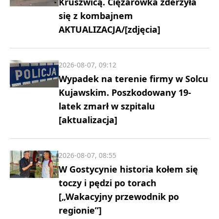
Kruszwicą. Ciężarówka zderzyła
się z kombajnem
AKTUALIZACJA/[zdjęcia]
2026-08-07, 09:12
Wypadek na terenie firmy w Solcu
Kujawskim. Poszkodowany 19-
latek zmarł w szpitalu
[aktualizacja]
2026-08-07, 08:55
W Gostycynie historia kołem się
toczy i pędzi po torach
[„Wakacyjny przewodnik po
regionie”]