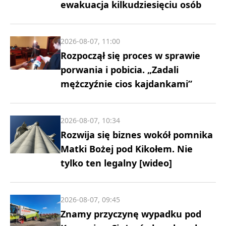
ewakuacja kilkudziesięciu osób
2026-08-07, 11:00
Rozpoczął się proces w sprawie
porwania i pobicia. „Zadali
mężczyźnie cios kajdankami”
2026-08-07, 10:34
Rozwija się biznes wokół pomnika
Matki Bożej pod Kikołem. Nie
tylko ten legalny [wideo]
2026-08-07, 09:45
Znamy przyczynę wypadku pod