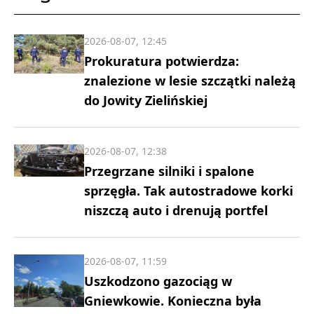
2026-08-07, 12:45
Prokuratura potwierdza:
znalezione w lesie szczątki należą
do Jowity Zielińskiej
2026-08-07, 12:38
Przegrzane silniki i spalone
sprzęgła. Tak autostradowe korki
niszczą auto i drenują portfel
2026-08-07, 11:59
Uszkodzono gazociąg w
Gniewkowie. Konieczna była