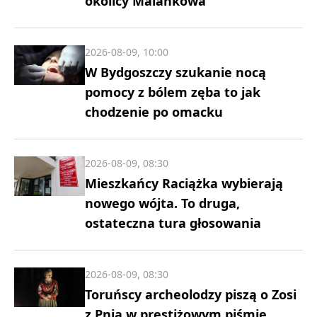
okolicy Malankowa
2026-08-09, 10:00
W Bydgoszczy szukanie nocą
pomocy z bólem zęba to jak
chodzenie po omacku
2026-08-09, 08:30
Mieszkańcy Raciążka wybierają
nowego wójta. To druga,
ostateczna tura głosowania
2026-08-09, 08:30
Toruńscy archeolodzy piszą o Zosi
z Pnia w prestiżowym piśmie