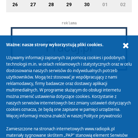
26
27
28
29
30
01
02
reklama
Ważne: nasze strony wykorzystują pliki cookies.
Używamy informacji zapisanych za pomocą cookies i podobnych
technologii m.in. w celach reklamowych i statystycznych oraz w celu
dostosowania naszych serwisów do indywidualnych potrzeb
użytkowników. Mogą też stosować je współpracujący z nami
reklamodawcy, firmy badawcze oraz dostawcy aplikacji
multimedialnych. W programie służącym do obsługi internetu
można zmienić ustawienia dotyczące cookies. Korzystanie z
Polityka Prywatności
naszych serwisów internetowych bez zmiany ustawień dotyczących
Zasady korzystania z Serwisu
cookies oznacza, że będą one zapisane w pamięci urządzenia.
Więcej informacji można znaleźć w naszej
Polityce prywatności
Organizacje Pożytku Publicznego
Cyfryzacja DAB+
Zamieszczone na stronach internetowych www.radiopik.pl
materiały sygnowane skrótem „PAP” stanowią element Serwisów
Polityka ochrony danych osobowych