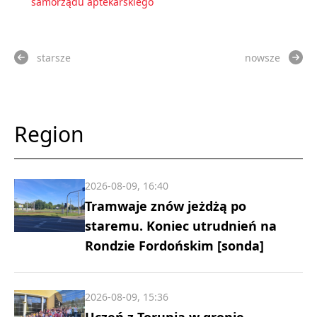
samorządu aptekarskiego
starsze
nowsze
Region
2026-08-09, 16:40
Tramwaje znów jeżdżą po
staremu. Koniec utrudnień na
Rondzie Fordońskim [sonda]
2026-08-09, 15:36
Uczeń z Torunia w gronie