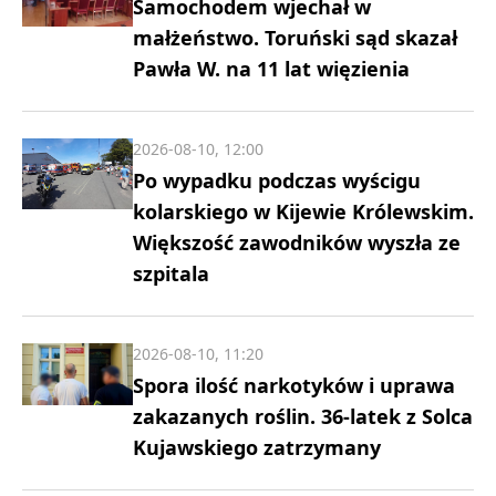
Samochodem wjechał w
małżeństwo. Toruński sąd skazał
Pawła W. na 11 lat więzienia
2026-08-10, 12:00
Po wypadku podczas wyścigu
kolarskiego w Kijewie Królewskim.
Większość zawodników wyszła ze
szpitala
2026-08-10, 11:20
Spora ilość narkotyków i uprawa
zakazanych roślin. 36-latek z Solca
Kujawskiego zatrzymany