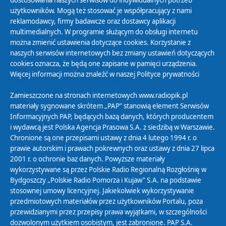
dostosowania naszych serwisów do indywidualnych potrzeb
użytkowników. Mogą też stosować je współpracujący z nami
reklamodawcy, firmy badawcze oraz dostawcy aplikacji
multimedialnych. W programie służącym do obsługi internetu
można zmienić ustawienia dotyczące cookies. Korzystanie z
Polityka Prywatności
naszych serwisów internetowych bez zmiany ustawień dotyczących
Zasady korzystania z Serwisu
cookies oznacza, że będą one zapisane w pamięci urządzenia.
Więcej informacji można znaleźć w naszej
Polityce prywatności
Organizacje Pożytku Publicznego
Cyfryzacja DAB+
Zamieszczone na stronach internetowych www.radiopik.pl
materiały sygnowane skrótem „PAP” stanowią element Serwisów
Polityka ochrony danych osobowych
Informacyjnych PAP, będących bazą danych, których producentem
Abonament
i wydawcą jest Polska Agencja Prasowa S.A. z siedzibą w Warszawie.
Zamówienia publiczne
Chronione są one przepisami ustawy z dnia 4 lutego 1994 r. o
prawie autorskim i prawach pokrewnych oraz ustawy z dnia 27 lipca
2001 r. o ochronie baz danych. Powyższe materiały
Biuletyn Informacji Publicznej
wykorzystywane są przez Polskie Radio Regionalną Rozgłośnię w
Bydgoszczy „Polskie Radio Pomorza i Kujaw” S.A. na podstawie
stosownej umowy licencyjnej. Jakiekolwiek wykorzystywanie
przedmiotowych materiałów przez użytkowników Portalu, poza
przewidzianymi przez przepisy prawa wyjątkami, w szczególności
dozwolonym użytkiem osobistym, jest zabronione. PAP S.A.