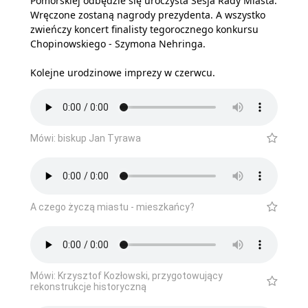
Pomorskiej odbędzie się uroczysta Sesja Rady Miasta.
Wręczone zostaną nagrody prezydenta. A wszystko
zwieńczy koncert finalisty tegorocznego konkursu
Chopinowskiego - Szymona Nehringa.
Kolejne urodzinowe imprezy w czerwcu.
Mówi: biskup Jan Tyrawa
A czego życzą miastu - mieszkańcy?
Mówi: Krzysztof Kozłowski, przygotowujący
rekonstrukcje historyczną