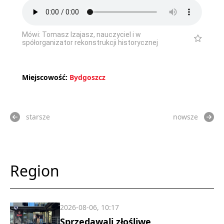
Mówi: Tomasz Izajasz, nauczyciel i w
spółorganizator rekonstrukcji historycznej
Miejscowość:
Bydgoszcz
starsze
nowsze
Region
2026-08-06, 10:17
Sprzedawali złośliwe