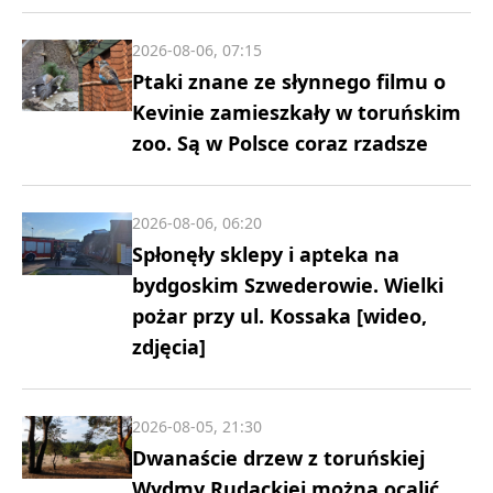
2026-08-06, 07:15
Ptaki znane ze słynnego filmu o
Kevinie zamieszkały w toruńskim
zoo. Są w Polsce coraz rzadsze
2026-08-06, 06:20
Spłonęły sklepy i apteka na
bydgoskim Szwederowie. Wielki
pożar przy ul. Kossaka [wideo,
zdjęcia]
2026-08-05, 21:30
Dwanaście drzew z toruńskiej
Wydmy Rudackiej można ocalić