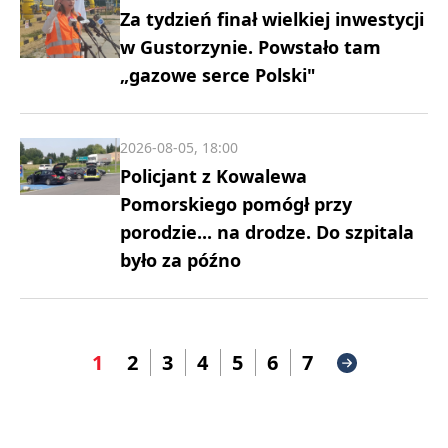
Za tydzień finał wielkiej inwestycji
w Gustorzynie. Powstało tam
„gazowe serce Polski"
2026-08-05, 18:00
Policjant z Kowalewa
Pomorskiego pomógł przy
porodzie... na drodze. Do szpitala
było za późno
1
2
3
4
5
6
7