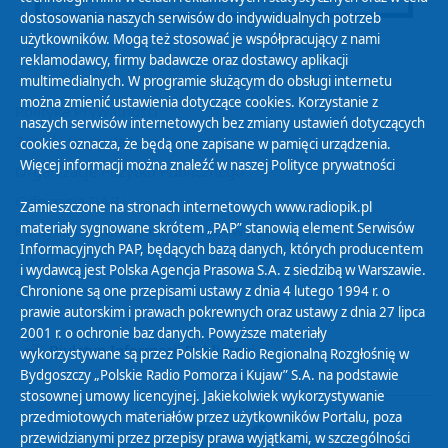
dostosowania naszych serwisów do indywidualnych potrzeb
użytkowników. Mogą też stosować je współpracujący z nami
reklamodawcy, firmy badawcze oraz dostawcy aplikacji
multimedialnych. W programie służącym do obsługi internetu
można zmienić ustawienia dotyczące cookies. Korzystanie z
Polityka Prywatności
naszych serwisów internetowych bez zmiany ustawień dotyczących
Zasady korzystania z Serwisu
cookies oznacza, że będą one zapisane w pamięci urządzenia.
Więcej informacji można znaleźć w naszej
Polityce prywatności
Organizacje Pożytku Publicznego
Cyfryzacja DAB+
Zamieszczone na stronach internetowych www.radiopik.pl
materiały sygnowane skrótem „PAP” stanowią element Serwisów
Polityka ochrony danych osobowych
Informacyjnych PAP, będących bazą danych, których producentem
Abonament
i wydawcą jest Polska Agencja Prasowa S.A. z siedzibą w Warszawie.
Zamówienia publiczne
Chronione są one przepisami ustawy z dnia 4 lutego 1994 r. o
prawie autorskim i prawach pokrewnych oraz ustawy z dnia 27 lipca
2001 r. o ochronie baz danych. Powyższe materiały
Biuletyn Informacji Publicznej
wykorzystywane są przez Polskie Radio Regionalną Rozgłośnię w
Bydgoszczy „Polskie Radio Pomorza i Kujaw” S.A. na podstawie
stosownej umowy licencyjnej. Jakiekolwiek wykorzystywanie
przedmiotowych materiałów przez użytkowników Portalu, poza
przewidzianymi przez przepisy prawa wyjątkami, w szczególności