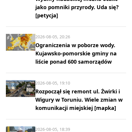
jako pomniki przyrody. Uda się?
[petycja]
2026-08-05, 20:26
Ograniczenia w poborze wody.
Kujawsko-pomorskie gminy na
liście ponad 600 samorządów
2026-08-05, 19:10
Rozpoczął się remont ul. Żwirki i
Wigury w Toruniu. Wiele zmian w
komunikacji miejskiej [mapka]
2026-08-05, 18:39