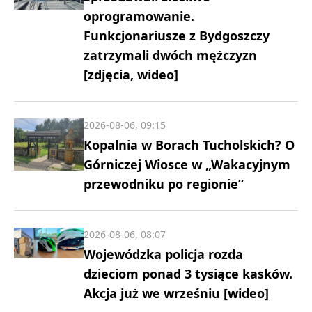
oprogramowanie.
Funkcjonariusze z Bydgoszczy
zatrzymali dwóch mężczyzn
[zdjęcia, wideo]
2026-08-06, 09:15
Kopalnia w Borach Tucholskich? O
Górniczej Wiosce w „Wakacyjnym
przewodniku po regionie”
2026-08-06, 08:07
Wojewódzka policja rozda
dzieciom ponad 3 tysiące kasków.
Akcja już we wrześniu [wideo]