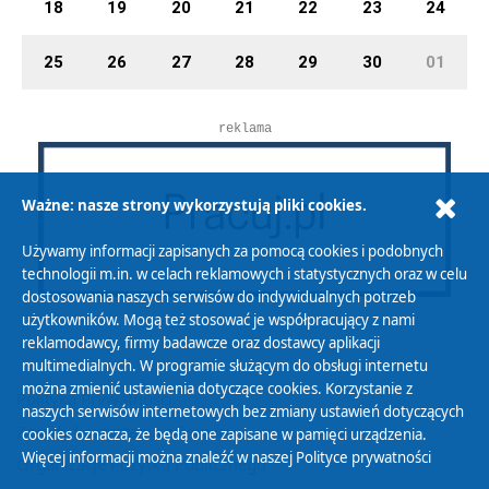
18
19
20
21
22
23
24
25
26
27
28
29
30
01
reklama
Ważne: nasze strony wykorzystują pliki cookies.
Używamy informacji zapisanych za pomocą cookies i podobnych
technologii m.in. w celach reklamowych i statystycznych oraz w celu
dostosowania naszych serwisów do indywidualnych potrzeb
użytkowników. Mogą też stosować je współpracujący z nami
reklamodawcy, firmy badawcze oraz dostawcy aplikacji
multimedialnych. W programie służącym do obsługi internetu
można zmienić ustawienia dotyczące cookies. Korzystanie z
Polityka Prywatności
naszych serwisów internetowych bez zmiany ustawień dotyczących
Zasady korzystania z Serwisu
cookies oznacza, że będą one zapisane w pamięci urządzenia.
Więcej informacji można znaleźć w naszej
Polityce prywatności
Organizacje Pożytku Publicznego