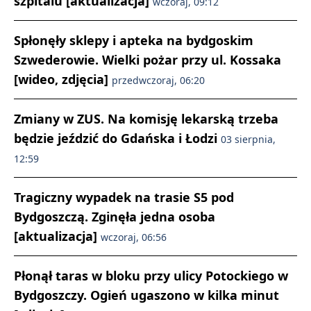
szpitalu [aktualizacja]
wczoraj, 09:12
Spłonęły sklepy i apteka na bydgoskim
Szwederowie. Wielki pożar przy ul. Kossaka
[wideo, zdjęcia]
przedwczoraj, 06:20
Zmiany w ZUS. Na komisję lekarską trzeba
będzie jeździć do Gdańska i Łodzi
03 sierpnia,
12:59
Tragiczny wypadek na trasie S5 pod
Bydgoszczą. Zginęła jedna osoba
[aktualizacja]
wczoraj, 06:56
Płonął taras w bloku przy ulicy Potockiego w
Bydgoszczy. Ogień ugaszono w kilka minut