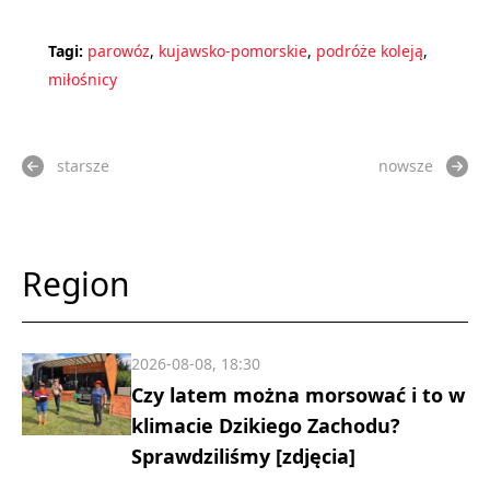
Tagi:
parowóz
,
kujawsko-pomorskie
,
podróże koleją
,
miłośnicy
starsze
nowsze
Region
2026-08-08, 18:30
Czy latem można morsować i to w
klimacie Dzikiego Zachodu?
Sprawdziliśmy [zdjęcia]