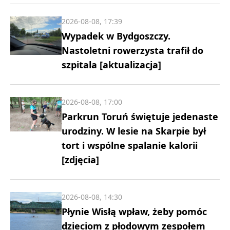
2026-08-08, 17:39
Wypadek w Bydgoszczy.
Nastoletni rowerzysta trafił do
szpitala [aktualizacja]
2026-08-08, 17:00
Parkrun Toruń świętuje jedenaste
urodziny. W lesie na Skarpie był
tort i wspólne spalanie kalorii
[zdjęcia]
2026-08-08, 14:30
Płynie Wisłą wpław, żeby pomóc
dzieciom z płodowym zespołem