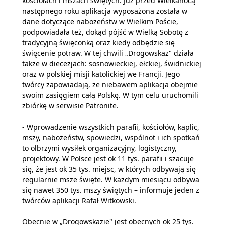
kościołach i mszach świętych. Już przed Wielkanocą
następnego roku aplikacja wyposażona została w
dane dotyczące nabożeństw w Wielkim Poście,
podpowiadała też, dokąd pójść w Wielką Sobotę z
tradycyjną święconką oraz kiedy odbędzie się
święcenie potraw. W tej chwili „Drogowskaz" działa
także w diecezjach: sosnowieckiej, ełckiej, świdnickiej
oraz w polskiej misji katolickiej we Francji. Jego
twórcy zapowiadają, że niebawem aplikacja obejmie
swoim zasięgiem całą Polskę. W tym celu uruchomili
zbiórkę w serwisie Patronite.
- Wprowadzenie wszystkich parafii, kościołów, kaplic,
mszy, nabożeństw, spowiedzi, wspólnot i ich spotkań
to olbrzymi wysiłek organizacyjny, logistyczny,
projektowy. W Polsce jest ok 11 tys. parafii i szacuje
się, że jest ok 35 tys. miejsc, w których odbywają się
regularnie msze święte. W każdym miesiącu odbywa
się nawet 350 tys. mszy świętych – informuje jeden z
twórców aplikacji Rafał Witkowski.
Obecnie w „Drogowskazie" jest obecnych ok 25 tys.