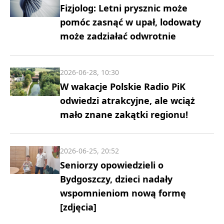
Fizjolog: Letni prysznic może
pomóc zasnąć w upał, lodowaty
może zadziałać odwrotnie
2026-06-28, 10:30
W wakacje Polskie Radio PiK
odwiedzi atrakcyjne, ale wciąż
mało znane zakątki regionu!
2026-06-25, 20:52
Seniorzy opowiedzieli o
Bydgoszczy, dzieci nadały
wspomnieniom nową formę
[zdjęcia]