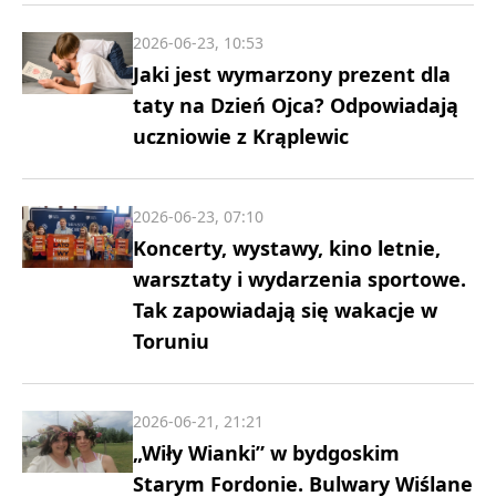
2026-06-23, 10:53
Jaki jest wymarzony prezent dla
taty na Dzień Ojca? Odpowiadają
uczniowie z Krąplewic
2026-06-23, 07:10
Koncerty, wystawy, kino letnie,
warsztaty i wydarzenia sportowe.
Tak zapowiadają się wakacje w
Toruniu
2026-06-21, 21:21
„Wiły Wianki” w bydgoskim
Starym Fordonie. Bulwary Wiślane