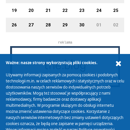
19
20
21
22
23
24
25
26
27
28
29
30
01
02
reklama
Ważne: nasze strony wykorzystują pliki cookies.
Używamy informacji zapisanych za pomocą cookies i podobnych
technologii m.in. w celach reklamowych i statystycznych oraz w celu
dostosowania naszych serwisów do indywidualnych potrzeb
użytkowników. Mogą też stosować je współpracujący z nami
reklamodawcy, firmy badawcze oraz dostawcy aplikacji
multimedialnych. W programie służącym do obsługi internetu
można zmienić ustawienia dotyczące cookies. Korzystanie z
Polityka Prywatności
naszych serwisów internetowych bez zmiany ustawień dotyczących
Zasady korzystania z Serwisu
cookies oznacza, że będą one zapisane w pamięci urządzenia.
Więcej informacji można znaleźć w naszej
Polityce prywatności