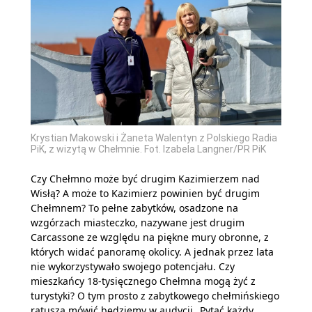
Krystian Makowski i Żaneta Walentyn z Polskiego Radia
PiK, z wizytą w Chełmnie. Fot. Izabela Langner/PR PiK
Czy Chełmno może być drugim Kazimierzem nad
Wisłą? A może to Kazimierz powinien być drugim
Chełmnem? To pełne zabytków, osadzone na
wzgórzach miasteczko, nazywane jest drugim
Carcassone ze względu na piękne mury obronne, z
których widać panoramę okolicy. A jednak przez lata
nie wykorzystywało swojego potencjału. Czy
mieszkańcy 18-tysięcznego Chełmna mogą żyć z
turystyki? O tym prosto z zabytkowego chełmińskiego
ratusza mówić będziemy w audycji „Pytać każdy