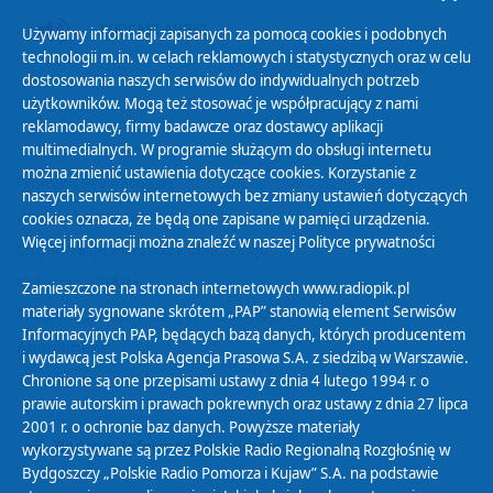
PODCAST AUDIO
Używamy informacji zapisanych za pomocą cookies i podobnych
technologii m.in. w celach reklamowych i statystycznych oraz w celu
dostosowania naszych serwisów do indywidualnych potrzeb
użytkowników. Mogą też stosować je współpracujący z nami
reklamodawcy, firmy badawcze oraz dostawcy aplikacji
multimedialnych. W programie służącym do obsługi internetu
można zmienić ustawienia dotyczące cookies. Korzystanie z
Polityka Prywatności
naszych serwisów internetowych bez zmiany ustawień dotyczących
Zasady korzystania z Serwisu
cookies oznacza, że będą one zapisane w pamięci urządzenia.
Więcej informacji można znaleźć w naszej
Polityce prywatności
Organizacje Pożytku Publicznego
Cyfryzacja DAB+
Zamieszczone na stronach internetowych www.radiopik.pl
materiały sygnowane skrótem „PAP” stanowią element Serwisów
Polityka ochrony danych osobowych
Informacyjnych PAP, będących bazą danych, których producentem
Abonament
i wydawcą jest Polska Agencja Prasowa S.A. z siedzibą w Warszawie.
Zamówienia publiczne
Chronione są one przepisami ustawy z dnia 4 lutego 1994 r. o
prawie autorskim i prawach pokrewnych oraz ustawy z dnia 27 lipca
2001 r. o ochronie baz danych. Powyższe materiały
Biuletyn Informacji Publicznej
wykorzystywane są przez Polskie Radio Regionalną Rozgłośnię w
Bydgoszczy „Polskie Radio Pomorza i Kujaw” S.A. na podstawie