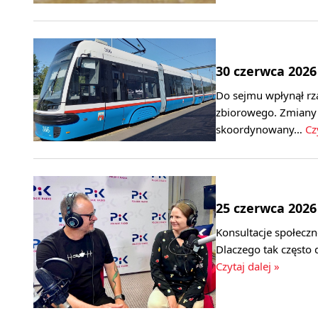
30 czerwca 2026
Do sejmu wpłynął rz
zbiorowego. Zmiany m
skoordynowany…
Cz
25 czerwca 2026
Konsultacje społecz
Dlaczego tak często
Czytaj dalej »