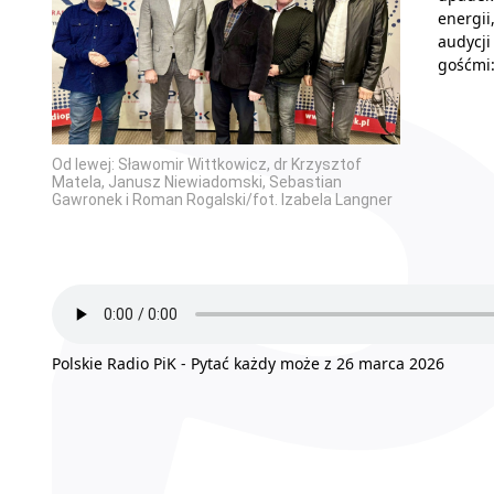
energii
audycji
gośćmi
Od lewej: Sławomir Wittkowicz, dr Krzysztof
Matela, Janusz Niewiadomski, Sebastian
Gawronek i Roman Rogalski/fot. Izabela Langner
Polskie Radio PiK - Pytać każdy może z 26 marca 2026