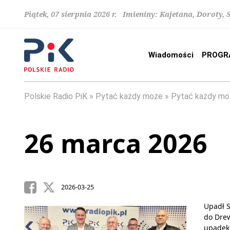
Piątek, 07 sierpnia 2026 r. Imieniny: Kajetana, Doroty, 
Wiadomości
PROGR
Polskie Radio PiK
Pytać każdy może
Pytać każdy mo
26 marca 2026
2026-03-25
Upadł S
do Drew
upadek