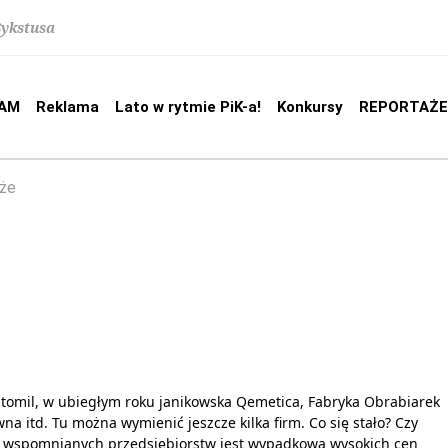
Sykstusa
AM
Reklama
Lato w rytmie PiK-a!
Konkursy
REPORTAŻE
że
tomil, w ubiegłym roku janikowska Qemetica, Fabryka Obrabiarek
na itd. Tu można wymienić jeszcze kilka firm. Co się stało? Czy
 wspomnianych przedsiębiorstw jest wypadkową wysokich cen