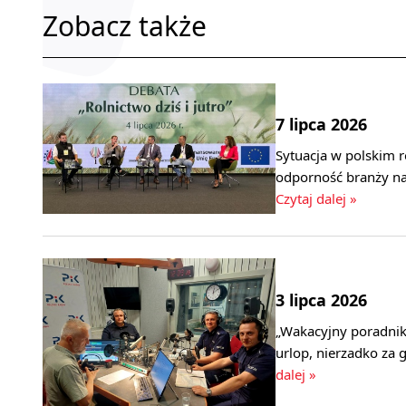
Zobacz także
7 lipca 2026
Sytuacja w polskim r
odporność branży na
Czytaj dalej »
3 lipca 2026
„Wakacyjny poradnik 
urlop, nierzadko za 
dalej »