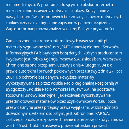
multimedialnych. W programie służącym do obsługi internetu
można zmienić ustawienia dotyczące cookies. Korzystanie z
Polityka Prywatności
naszych serwisów internetowych bez zmiany ustawień dotyczących
Zasady korzystania z Serwisu
cookies oznacza, że będą one zapisane w pamięci urządzenia.
Więcej informacji można znaleźć w naszej
Polityce prywatności
Organizacje Pożytku Publicznego
Cyfryzacja DAB+
Zamieszczone na stronach internetowych www.radiopik.pl
materiały sygnowane skrótem „PAP” stanowią element Serwisów
Polityka ochrony danych osobowych
Informacyjnych PAP, będących bazą danych, których producentem
Abonament
i wydawcą jest Polska Agencja Prasowa S.A. z siedzibą w Warszawie.
Zamówienia publiczne
Chronione są one przepisami ustawy z dnia 4 lutego 1994 r. o
prawie autorskim i prawach pokrewnych oraz ustawy z dnia 27 lipca
2001 r. o ochronie baz danych. Powyższe materiały
Biuletyn Informacji Publicznej
wykorzystywane są przez Polskie Radio Regionalną Rozgłośnię w
Bydgoszczy „Polskie Radio Pomorza i Kujaw” S.A. na podstawie
stosownej umowy licencyjnej. Jakiekolwiek wykorzystywanie
przedmiotowych materiałów przez użytkowników Portalu, poza
przewidzianymi przez przepisy prawa wyjątkami, w szczególności
dozwolonym użytkiem osobistym, jest zabronione. PAP S.A.
zastrzega, iż dalsze rozpowszechnianie materiałów, o których mowa
w art. 25 ust. 1 pkt. b) ustawy o prawie autorskim i prawach