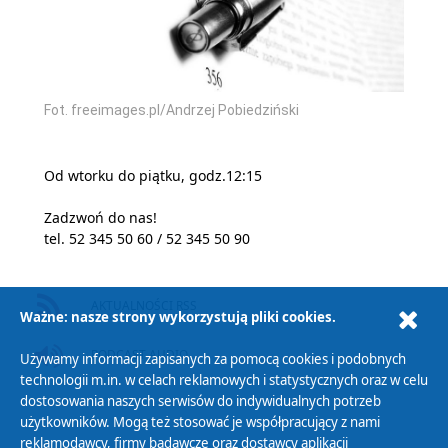
Fot. freeimages.pl/Andrzej Pobiedziński
Od wtorku do piątku, godz.12:15
Zadzwoń do nas!
tel. 52 345 50 60 / 52 345 50 90
AKTUALNOŚCI RSS
Ważne: nasze strony wykorzystują pliki cookies.
PODCAST AUDIO
Używamy informacji zapisanych za pomocą cookies i podobnych
technologii m.in. w celach reklamowych i statystycznych oraz w celu
dostosowania naszych serwisów do indywidualnych potrzeb
użytkowników. Mogą też stosować je współpracujący z nami
reklamodawcy, firmy badawcze oraz dostawcy aplikacji