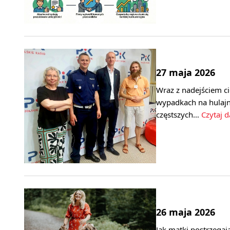
27 maja 2026
Wraz z nadejściem cie
wypadkach na hulajn
częstszych…
Czytaj d
26 maja 2026
Jak matki postrzegają