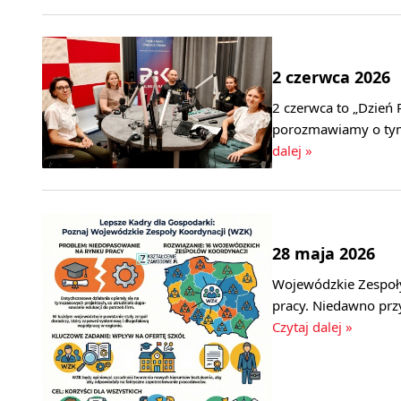
2 czerwca 2026
2 czerwca to „Dzień 
porozmawiamy o tym
dalej »
28 maja 2026
Wojewódzkie Zespoł
pracy. Niedawno prz
Czytaj dalej »