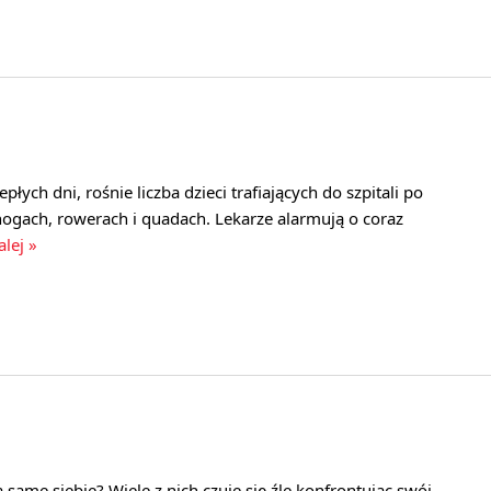
płych dni, rośnie liczba dzieci trafiających do szpitali po
ogach, rowerach i quadach. Lekarze alarmują o coraz
alej »
 same siebie? Wiele z nich czuje się źle konfrontując swój