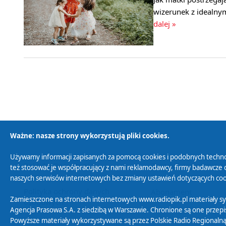
wizerunek z idealny
dalej »
Ważne: nasze strony wykorzystują pliki cookies.
Używamy informacji zapisanych za pomocą cookies i podobnych techno
Polityka Prywatności
Zasady korzystania z
też stosować je współpracujący z nami reklamodawcy, firmy badawcze o
naszych serwisów internetowych bez zmiany ustawień dotyczących cook
Polityka ochrony danych
Abonament
Zamieszczone na stronach internetowych www.radiopik.pl materiały 
osobowych
Agencja Prasowa S.A. z siedzibą w Warszawie. Chronione są one przepis
Powyższe materiały wykorzystywane są przez Polskie Radio Regionalną