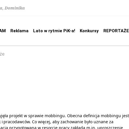
na, Dominika
AM
Reklama
Lato w rytmie PiK-a!
Konkursy
REPORTAŻE
że
yjęła projekt w sprawie mobbingu. Obecna definicja mobbingu jest
k i pracodawców. Co więcej, aby zachowanie było uznane za
acja przygotowana w resorcie pracy zakłada m.in. uproszczenie