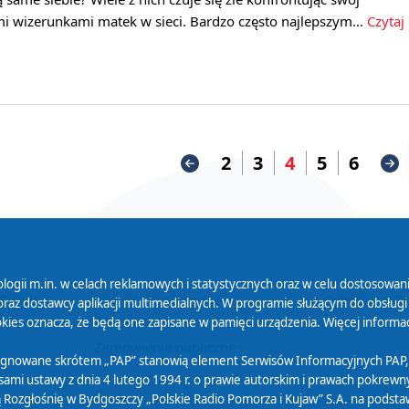
mi wizerunkami matek w sieci. Bardzo często najlepszym…
Czytaj
2
3
4
5
6
logii m.in. w celach reklamowych i statystycznych oraz w celu dostosow
 Serwisu
Organizacje Pożytku
Cyfryzacja D
raz dostawcy aplikacji multimedialnych. W programie służącym do obsługi
Publicznego
ies oznacza, że będą one zapisane w pamięci urządzenia. Więcej informac
Zamówienia publiczne
sygnowane skrótem „PAP” stanowią element Serwisów Informacyjnych PAP,
ami ustawy z dnia 4 lutego 1994 r. o prawie autorskim i prawach pokrewnyc
 Rozgłośnię w Bydgoszczy „Polskie Radio Pomorza i Kujaw” S.A. na podsta