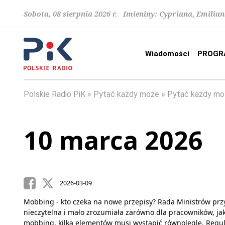
Sobota, 08 sierpnia 2026 r. Imieniny: Cypriana, Emilia
Wiadomości
PROGR
Polskie Radio PiK
Pytać każdy może
Pytać każdy mo
10 marca 2026
2026-03-09
Mobbing - kto czeka na nowe przepisy? Rada Ministrów prz
nieczytelna i mało zrozumiała zarówno dla pracowników, ja
mobbing, kilka elementów musi wystąpić równolegle. Regul