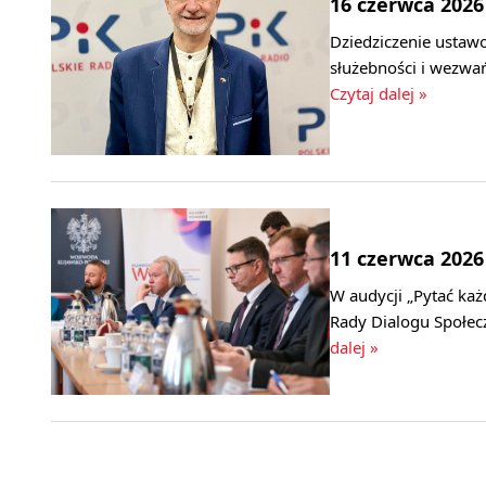
16 czerwca 2026
Dziedziczenie ustaw
służebności i wezwa
Czytaj dalej »
11 czerwca 2026
W audycji „Pytać ka
Rady Dialogu Społec
dalej »